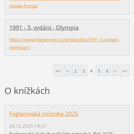
mlada-fronta/
1991 - 3. vydání - Olympia
https://www.foglarovec.cz/products/a1991-3-vydani-
olympia1/
<<
<
2
3
4
5
6
>
>>
O knížkách
Foglarovská ročenka 2025
24.12.2025 14:31
Foglarovská zlatá dvacátá léta pokračují. Rok 2025