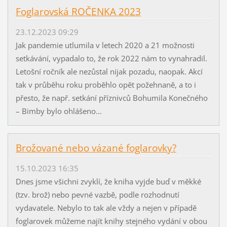
Foglarovská ROČENKA 2023
23.12.2023 09:29
Jak pandemie utlumila v letech 2020 a 21 možnosti
setkávání, vypadalo to, že rok 2022 nám to vynahradil.
Letošní ročník ale nezůstal nijak pozadu, naopak. Akcí
tak v průběhu roku proběhlo opět požehnaně, a to i
přesto, že např. setkání příznivců Bohumila Konečného
– Bimby bylo ohlášeno...
Brožované nebo vázané foglarovky?
15.10.2023 16:35
Dnes jsme všichni zvyklí, že kniha vyjde buď v měkké
(tzv. brož) nebo pevné vazbě, podle rozhodnutí
vydavatele. Nebylo to tak ale vždy a nejen v případě
foglarovek můžeme najít knihy stejného vydání v obou