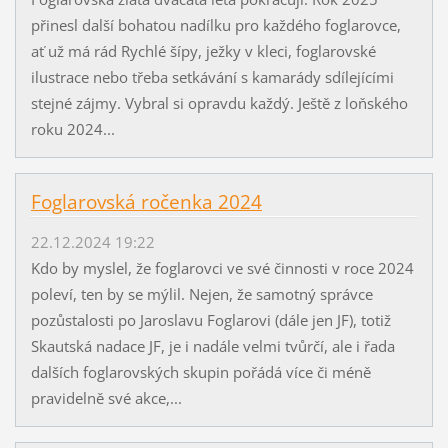
přinesl další bohatou nadílku pro každého foglarovce,
ať už má rád Rychlé šípy, ježky v kleci, foglarovské
ilustrace nebo třeba setkávání s kamarády sdílejícími
stejné zájmy. Vybral si opravdu každý. Ještě z loňského
roku 2024...
Foglarovská ročenka 2024
22.12.2024 19:22
Kdo by myslel, že foglarovci ve své činnosti v roce 2024
poleví, ten by se mýlil. Nejen, že samotný správce
pozůstalosti po Jaroslavu Foglarovi (dále jen JF), totiž
Skautská nadace JF, je i nadále velmi tvůrčí, ale i řada
dalších foglarovských skupin pořádá více či méně
pravidelně své akce,...