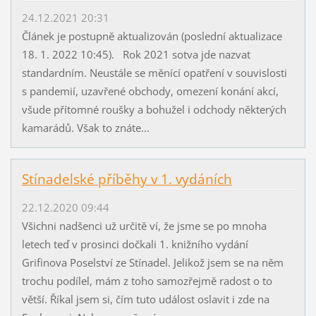
24.12.2021 20:31
Článek je postupně aktualizován (poslední aktualizace
18. 1. 2022 10:45). Rok 2021 sotva jde nazvat
standardním. Neustále se měnící opatření v souvislosti
s pandemií, uzavřené obchody, omezení konání akcí,
všude přítomné roušky a bohužel i odchody některých
kamarádů. Však to znáte...
Stínadelské příběhy v 1. vydáních
22.12.2020 09:44
Všichni nadšenci už určitě ví, že jsme se po mnoha
letech teď v prosinci dočkali 1. knižního vydání
Grifinova Poselství ze Stínadel. Jelikož jsem se na něm
trochu podílel, mám z toho samozřejmě radost o to
větší. Říkal jsem si, čím tuto událost oslavit i zde na