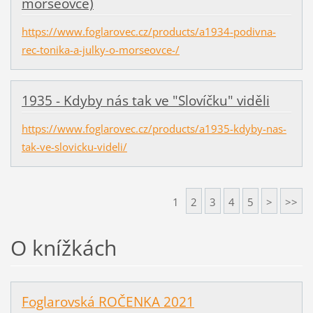
morseovce)
https://www.foglarovec.cz/products/a1934-podivna-
rec-tonika-a-julky-o-morseovce-/
1935 - Kdyby nás tak ve "Slovíčku" viděli
https://www.foglarovec.cz/products/a1935-kdyby-nas-
tak-ve-slovicku-videli/
1
2
3
4
5
>
>>
O knížkách
Foglarovská ROČENKA 2021