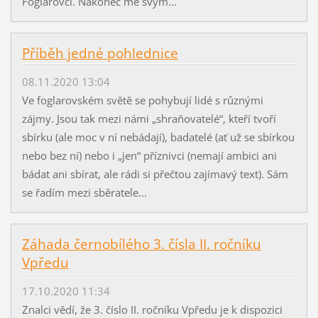
Foglarovci. Nakonec mě svým...
Příběh jedné pohlednice
08.11.2020 13:04
Ve foglarovském světě se pohybují lidé s různými
zájmy. Jsou tak mezi námi „shraňovatelé“, kteří tvoří
sbírku (ale moc v ní nebádají), badatelé (ať už se sbírkou
nebo bez ní) nebo i „jen“ příznivci (nemají ambici ani
bádat ani sbírat, ale rádi si přečtou zajímavý text). Sám
se řadím mezi sběratele...
Záhada černobílého 3. čísla II. ročníku
Vpředu
17.10.2020 11:34
Znalci vědí, že 3. číslo II. ročníku Vpředu je k dispozici