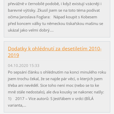
převážně v černobílé podobě, i když existují vzácněji i
barevné výtisky. Zkusil jsem se na toto téma podívat
očima Jaroslava Foglara: Nápad koupit s Kobesem
před koncem války tu německou tiskařskou mašinu se
ukázal jako velmi dobrý....
Dodatky k ohlédnutí za desetiletím 2010-
2019
04.10.2020 15:33
Po sepsání článku s ohlédnutím na konci minulého roku
jsem trochu čekal, že se najde pár věcí, o kterých jsem
třeba ani nevěděl. Sice toho není moc (nebo se to ke
mně stále nedostalo), ale dva kousky se nakonec našly:
1) 2017 – Více autorů: S Jestřábem v srdci (BÍLÁ
varianta,...