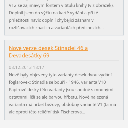
V12 se zajímavým fontem v titulu knihy (viz obrázek).
Doplnil jsem do výčtu na kartě vydání a při té
příležitosti navíc doplnil chybějící záznam v
rozlišovacích znacích a variantách předchozích...
Nové verze desek Stínadel 46 a
Devadesátky 69
08.12.2013 18:17
Nově byly objeveny tyto varianty desek dvou vydání
foglarovek: Stínadla se bouří - 1946, varianta V10
Papírové desky této varianty jsou shodné s mnohými
ostatními, liší se ale barvou hřbetu. Nově nalezená
varianta má hřbet béžový, obdobný variantě V1 (ta má
ale oproti této reliéfní tisk Fischerova...