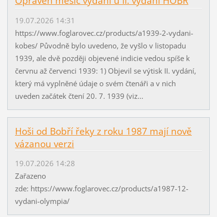
Opraven měsíc vydání u II. vydání HOBŘ
19.07.2026 14:31
https://www.foglarovec.cz/products/a1939-2-vydani-
kobes/ Původně bylo uvedeno, že vyšlo v listopadu
1939, ale dvě později objevené indicie vedou spíše k
červnu až červenci 1939: 1) Objevil se výtisk II. vydání,
který má vyplněné údaje o svém čtenáři a v nich
uveden začátek čtení 20. 7. 1939 (viz...
Hoši od Bobří řeky z roku 1987 mají nově
vázanou verzi
19.07.2026 14:28
Zařazeno
zde: https://www.foglarovec.cz/products/a1987-12-
vydani-olympia/