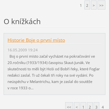
1
2
>
>>
O knížkách
Historie Boje o první místo
16.05.2009 19:24
Boj o první místo začal vycházet na pokračování ve
20.ročníku (1933/1934) časopisu Skaut-Junák. Ve
skutečnosti to měli být Hoši od Bobří řeky, které Foglar
redakci zaslal. Ti už čekali tři roky na své vydání. Po
neúspěchu v Melantrichu, kam je zaslal do soutěže
v roce 1933 o...
<<
<
1
2
3
4