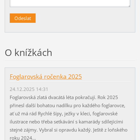
O knížkách
Foglarovská ročenka 2025
24.12.2025 14:31
Foglarovská zlatá dvacátá léta pokračují. Rok 2025
přinesl další bohatou nadílku pro každého foglarovce,
ať už má rád Rychlé šípy, ježky v kleci, foglarovské
ilustrace nebo třeba setkávání s kamarády sdílejícími
stejné zájmy. Vybral si opravdu každý. Ještě z loňského
roku 2024...