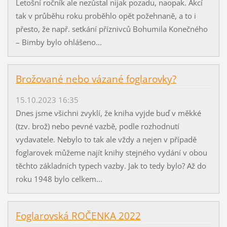
Letošní ročník ale nezůstal nijak pozadu, naopak. Akcí
tak v průběhu roku proběhlo opět požehnaně, a to i
přesto, že např. setkání příznivců Bohumila Konečného
– Bimby bylo ohlášeno...
Brožované nebo vázané foglarovky?
15.10.2023 16:35
Dnes jsme všichni zvyklí, že kniha vyjde buď v měkké
(tzv. brož) nebo pevné vazbě, podle rozhodnutí
vydavatele. Nebylo to tak ale vždy a nejen v případě
foglarovek můžeme najít knihy stejného vydání v obou
těchto základních typech vazby. Jak to tedy bylo? Až do
roku 1948 bylo celkem...
Foglarovská ROČENKA 2022