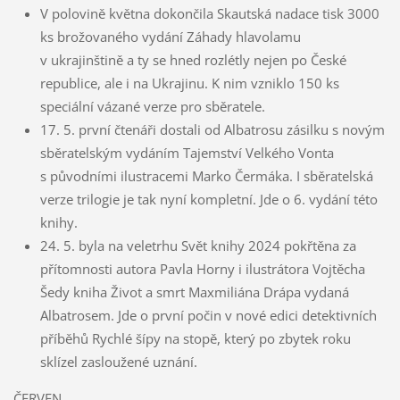
V polovině května dokončila Skautská nadace tisk 3000
ks brožovaného vydání Záhady hlavolamu
v ukrajinštině a ty se hned rozlétly nejen po České
republice, ale i na Ukrajinu. K nim vzniklo 150 ks
speciální vázané verze pro sběratele.
17. 5. první čtenáři dostali od Albatrosu zásilku s novým
sběratelským vydáním Tajemství Velkého Vonta
s původními ilustracemi Marko Čermáka. I sběratelská
verze trilogie je tak nyní kompletní. Jde o 6. vydání této
knihy.
24. 5. byla na veletrhu Svět knihy 2024 pokřtěna za
přítomnosti autora Pavla Horny i ilustrátora Vojtěcha
Šedy kniha Život a smrt Maxmiliána Drápa vydaná
Albatrosem. Jde o první počin v nové edici detektivních
příběhů Rychlé šípy na stopě, který po zbytek roku
sklízel zasloužené uznání.
ČERVEN