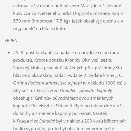
avizoval už v dubnu pod názvem Max. Jde o číslované
kusy cca 7x zvětšeného ježka Original s rozměry 325 x
570 mm (hmotnost 17,5 kg). Ježek obsahuje dutinu a v
ní „plánek“ na létající kolo.
SRPEN
25. 8. pustila Skautská nadace do prodeje celou řadu
produktů. Kromě dotisku Kroniky Ohnivců, sešitu
Správný kluk a produktů stažených přes prázdniny šlo
hlavně o Skautskou nadací vydané 2. vydání knihy J. Č.
Grifina
Poslední stínadelské tajnosti
(v nákladu 1000 ks) a
útlý sešitek
Poselství ze Stínadel – původní kapitoly
obsahující Grifinův původní text dvou změněných
kapitol z Poselství ze Stínadel. Bylo ho tak možné vložit
do knihy a změněné kapitoly porovnat. Sešitek
k
Poselství ze Stínadel
byl v nákladu 200 kusů během pár
hodin vyprodán, proto byl obratem vytvořen ještě