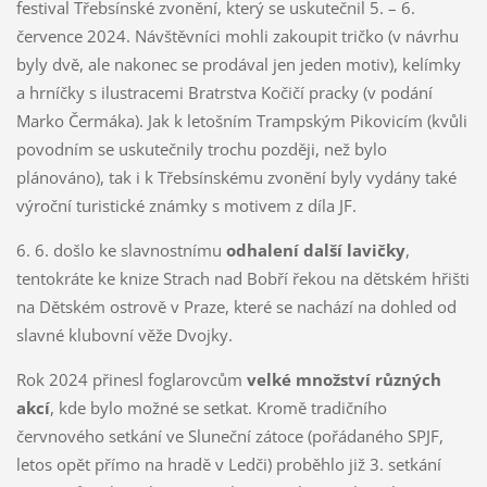
festival Třebsínské zvonění, který se uskutečnil 5. – 6.
července 2024. Návštěvníci mohli zakoupit tričko (v návrhu
byly dvě, ale nakonec se prodával jen jeden motiv), kelímky
a hrníčky s ilustracemi Bratrstva Kočičí pracky (v podání
Marko Čermáka). Jak k letošním Trampským Pikovicím (kvůli
povodním se uskutečnily trochu později, než bylo
plánováno), tak i k Třebsínskému zvonění byly vydány také
výroční turistické známky s motivem z díla JF.
6. 6. došlo ke slavnostnímu
odhalení další lavičky
,
tentokráte ke knize Strach nad Bobří řekou na dětském hřišti
na Dětském ostrově v Praze, které se nachází na dohled od
slavné klubovní věže Dvojky.
Rok 2024 přinesl foglarovcům
velké množství různých
akcí
, kde bylo možné se setkat. Kromě tradičního
červnového setkání ve Sluneční zátoce (pořádaného SPJF,
letos opět přímo na hradě v Ledči) proběhlo již 3. setkání