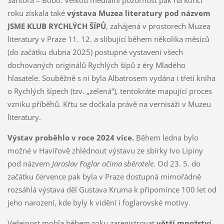
Šantora – Bobo. Velkou mediální pozornost pak na konci
roku získala také
výstava Muzea literatury pod názvem
JSME KLUB RYCHLÝCH ŠÍPŮ
, zahájená v prostorech Muzea
literatury v Praze 11. 12. a slibující během několika měsíců
(do začátku dubna 2025) postupné vystavení všech
dochovaných originálů Rychlých šípů z éry Mladého
hlasatele. Souběžně s ní byla Albatrosem vydána i třetí kniha
o Rychlých šípech (tzv. „zelená“), tentokráte mapující proces
vzniku příběhů. Křtu se dočkala právě na vernisáži v Muzeu
literatury.
Výstav proběhlo v roce 2024 více.
Během ledna bylo
možné v Havířově zhlédnout výstavu ze sbírky Ivo Lipiny
pod názvem
Jaroslav Foglar očima sběratele
. Od 23. 5. do
začátku července pak byla v Praze dostupná mimořádně
rozsáhlá výstava děl Gustava Kruma k připomínce 100 let od
jeho narození, kde byly k vidění i foglarovské motivy.
Veřejnost mohla během roku zaregistrovat
větší množství