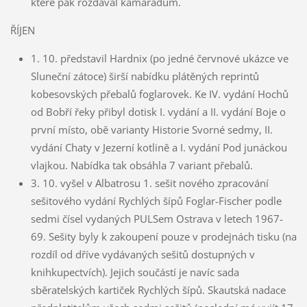
které pak rozdával kamarádům.
ŘÍJEN
1. 10. představil Hardnix (po jedné červnové ukázce ve
Sluneční zátoce) širší nabídku plátěných reprintů
kobesovských přebalů foglarovek. Ke IV. vydání Hochů
od Bobří řeky přibyl dotisk I. vydání a II. vydání Boje o
první místo, obě varianty Historie Svorné sedmy, II.
vydání Chaty v Jezerní kotlině a I. vydání Pod junáckou
vlajkou. Nabídka tak obsáhla 7 variant přebalů.
3. 10. vyšel v Albatrosu 1. sešit nového zpracování
sešitového vydání Rychlých šípů Foglar-Fischer podle
sedmi čísel vydaných PULSem Ostrava v letech 1967-
69. Sešity byly k zakoupení pouze v prodejnách tisku (na
rozdíl od dříve vydávaných sešitů dostupných v
knihkupectvích). Jejich součástí je navíc sada
sběratelských kartiček Rychlých šípů. Skautská nadace