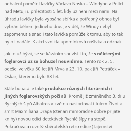
odhalení pamětní lavičky Václava Noska – Windyho v Polici
nad Metují u příležitosti 5 let, kdy už není mezi námi. Na
úhradu lavičky byla vypsána sbírka a potřebný obnos byl
vybrán během jediného dne. Je vidět, že Windy nebyl
zapomenut a snad i tato lavička pomůže k tomu, aby to tak
bylo i nadále. K akci vznikla upomínková nášivka a odznak.
Jak to už bývá, se setkáváním souvisí i to, že
s některými
foglarovci už se bohužel neuvidíme
. Tento rok 2. 5.
odešel ve věku 60 let Jiří Mrva a 23. 10. pak Jiří Petráček –
Oskar, kterému bylo 83 let.
Stále bohatá je také
produkce různých literárních i
jiných foglarovských počinů
. Kromě již zmíněného 3. dílu
Rychlých šípů Albatros v květnu nastartoval titulem Život a
smrt Maxmiliána Drápa (čtenáři mimořádně dobře přijaté
knihy) novou edici detektivek Rychlé šípy na stopě.
Pokračovala rovněž sběratelská retro edice (Tajemství