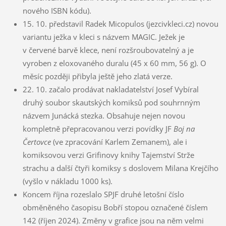
nového ISBN kódu).
15. 10. představil Radek Micopulos (jezcivkleci.cz) novou
variantu ježka v kleci s názvem MAGIC. Ježek je
v červené barvě klece, není rozšroubovatelný a je
vyroben z eloxovaného duralu (45 x 60 mm, 56 g). O
měsíc později přibyla ještě jeho zlatá verze.
22. 10. začalo prodávat nakladatelství Josef Vybíral
druhý soubor skautských komiksů pod souhrnným
názvem Junácká stezka. Obsahuje nejen novou
kompletně přepracovanou verzi povídky JF
Boj na
Čertovce
(ve zpracování Karlem Zemanem), ale i
komiksovou verzi Grifinovy knihy Tajemství Strže
strachu a další čtyři komiksy s doslovem Milana Krejčího
(vyšlo v nákladu 1000 ks).
Koncem října rozeslalo SPJF druhé letošní číslo
obměněného časopisu Bobří stopou označené číslem
142 (říjen 2024). Změny v grafice jsou na něm velmi