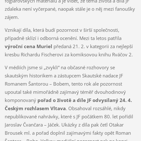
foglarovských materiálů a je vidět, že téma života a díla JF
zdaleka není vyčerpané, naopak stále je o něj mezi fanoušky
zájem.
Vznikají díla, která budí pozornost v širší společnosti,
případně sklízí i odborná ocenění. Mezi ta letos patřila
výroční cena Muriel
předaná 21. 2. v kategorii za nejlepší
kresbu Richardu Fischerovi za komiksovou knihu Rváčov 2.
V médiích jsme si „zvykli“ na občasné rozhovory se
skautským historikem a zástupcem Skautské nadace JF
Romanem Šantorou – Bobem, tento rok ale pozornost
upoutal také mimořádně zajímavý téměř dvouhodinový
komponovaný
pořad o životě a díle JF odvysílaný 24. 4.
Českým rozhlasem Vltava
. Obsahoval rozsáhlé, nikdy
nepublikované nahrávky, které s JF počátkem 80. let pořídil
Jaroslav Čvančara – Jáček. Ukázky z díla pak četl Otakar
Brousek ml. a pořad doplnil zajímavými fakty opět Roman