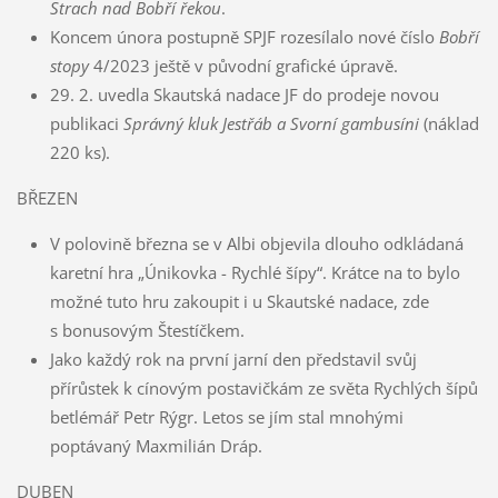
Strach nad Bobří řekou
.
Koncem února postupně SPJF rozesílalo nové číslo
Bobří
stopy
4/2023 ještě v původní grafické úpravě.
29. 2. uvedla Skautská nadace JF do prodeje novou
publikaci
Správný kluk Jestřáb a Svorní gambusíni
(náklad
220 ks).
BŘEZEN
V polovině března se v Albi objevila dlouho odkládaná
karetní hra „Únikovka - Rychlé šípy“. Krátce na to bylo
možné tuto hru zakoupit i u Skautské nadace, zde
s bonusovým Štestíčkem.
Jako každý rok na první jarní den představil svůj
přírůstek k cínovým postavičkám ze světa Rychlých šípů
betlémář Petr Rýgr. Letos se jím stal mnohými
poptávaný Maxmilián Dráp.
DUBEN