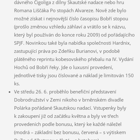
dávného Čigoliga z dílny Skautské nadace nebo hru
Romana Liščáka Po stopách Alvareze. Nově zde bylo
možné získat i nejnovější číslo časopisu Bobří stopou
(prošlo změnou vzhledu záhlaví a vrátilo se k názvu,
který byl používán do konce roku 2009) od pořádajícího
SPJF. Novinkou také byla nabídka společnosti Hardnix,
zastupující práva po Zdeňku Burianovi, v podobě
plátěného reprintu kobesovského přebalu na IV. Vydání
Hochů od Bobří řeky. Jde o luxusní provedení,
jednotlivé tisky jsou číslované a náklad je limitován 150
ks.
Ve středu 26. 6. proběhlo benefiční představení
Dobrodružství v Zemi nikoho v brněnském divadle
Polárka pořádané Skautskou nadací. Vstupenky byly
k zakoupení již od začátku května a byly ve třech
provedeních podle bonusu, který ke každé náležel
(modrá – základní bez bonusu, červená – s výtiskem