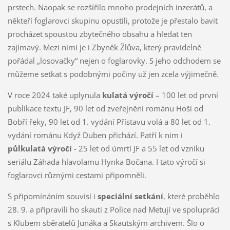
prstech. Naopak se rozšířilo mnoho prodejních inzerátů, a
někteří foglarovci skupinu opustili, protože je přestalo bavit
procházet spoustou zbytečného obsahu a hledat ten
zajímavý. Mezi nimi je i Zbyněk Žlůva, který pravidelně
pořádal „losovačky“ nejen o foglarovky. S jeho odchodem se
můžeme setkat s podobnými počiny už jen zcela výjimečně.
V roce 2024 také uplynula
kulatá výročí
– 100 let od první
publikace textu JF, 90 let od zveřejnění románu Hoši od
Bobří řeky, 90 let od 1. vydání Přístavu volá a 80 let od 1.
vydání románu Když Duben přichází. Patří k nim i
půlkulatá výročí
- 25 let od úmrtí JF a 55 let od vzniku
seriálu Záhada hlavolamu Hynka Bočana. I tato výročí si
foglarovci různými cestami připomněli.
S připomínáním souvisí i
speciální setkání
, které proběhlo
28. 9. a připravili ho skauti z Police nad Metují ve spolupráci
s Klubem sběratelů Junáka a Skautským archivem. Šlo o