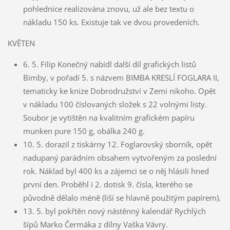
pohlednice realizována znovu, už ale bez textu o
nákladu 150 ks. Existuje tak ve dvou provedeních.
KVĚTEN
6. 5. Filip Konečný nabídl další díl grafických listů
Bimby, v pořadí 5. s názvem BIMBA KRESLÍ FOGLARA II,
tematicky ke knize Dobrodružství v Zemi nikoho. Opět
v nákladu 100 číslovaných složek s 22 volnými listy.
Soubor je vytištěn na kvalitním grafickém papíru
munken pure 150 g, obálka 240 g.
10. 5. dorazil z tiskárny 12. Foglarovský sborník, opět
nadupaný parádním obsahem vytvořeným za poslední
rok. Náklad byl 400 ks a zájemci se o něj hlásili hned
první den. Proběhl i 2. dotisk 9. čísla, kterého se
původně dělalo méně (liší se hlavně použitým papírem).
13. 5. byl pokřtěn nový nástěnný kalendář Rychlých
šípů Marko Čermáka z dílny Vaška Vávry.