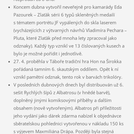
Koncem dubna vytvořil neveřejně pro kamarády Eda
Pazourek – Zlaťák sérii 6 typů skleněných medailí
s tématem portrétu JF vypálených do skla laserem
(vycházejících z výtvarných návrhů Vladimíra Pechara –
Pluta, které Zlaťák před mnoha lety zpracoval jako
odznaky). Každý typ vznikl ve 13 číslovaných kusech a
bylo je možné pořídit i jednotlivě.
27. 4. proběhla v Táboře tradiční hra Hon na Širokka
pořádaná tamním 6. skautským oddílem. Opět k ní
vznikl pamětní odznak, tento rok v barvách trikolóry.
V posledních dubnových dnech byl distribuován už 6.
sešit Rychlých šípů z Albatrosu (v hnědé barvě),
doplněný jinými komiksovými příběhy a dalším
obsahem (nově vytvořeným). Albatros při příležitosti
jeho vydání jako dárek zdarma nabízel k objednávce
sběratelskou pohlednici vytvořenou v nákladu 150 ks
s výjevem Maxmiliána Drápa. Později byla stejná