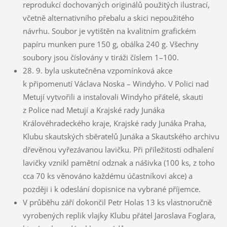
reprodukcí dochovaných originálů použitých ilustrací,
včetně alternativního přebalu a skici nepoužitého
návrhu. Soubor je vytištěn na kvalitním grafickém
papíru munken pure 150 g, obálka 240 g. Všechny
soubory jsou číslovány v tiráži číslem 1–100.
28. 9. byla uskutečněna vzpomínková akce
k připomenutí Václava Noska – Windyho. V Polici nad
Metují vytvořili a instalovali Windyho přátelé, skauti
z Police nad Metují a Krajské rady Junáka
Královéhradeckého kraje, Krajské rady Junáka Praha,
Klubu skautských sběratelů Junáka a Skautského archivu
dřevěnou vyřezávanou lavičku. Při příležitosti odhalení
lavičky vznikl pamětní odznak a nášivka (100 ks, z toho
cca 70 ks věnováno každému účastníkovi akce) a
později i k odeslání dopisnice na vybrané příjemce.
V průběhu září dokončil Petr Holas 13 ks vlastnoručně
vyrobených replik vlajky Klubu přátel Jaroslava Foglara,