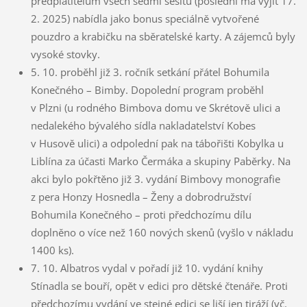
předplatitelům všech sedmi sešitů (poslední má vyjít 17.
2. 2025) nabídla jako bonus speciálně vytvořené
pouzdro a krabičku na sběratelské karty. A zájemců byly
vysoké stovky.
5. 10. proběhl již 3. ročník setkání přátel Bohumila
Konečného – Bimby. Dopolední program proběhl
v Plzni (u rodného Bimbova domu ve Skrétově ulici a
nedalekého bývalého sídla nakladatelství Kobes
v Husově ulici) a odpolední pak na tábořišti Kobylka u
Liblína za účasti Marko Čermáka a skupiny Paběrky. Na
akci bylo pokřtěno již 3. vydání Bimbovy monografie
z pera Honzy Hosnedla – Ženy a dobrodružství
Bohumila Konečného – proti předchozímu dílu
doplněno o více než 160 nových skenů (vyšlo v nákladu
1400 ks).
7. 10. Albatros vydal v pořadí již 10. vydání knihy
Stínadla se bouří, opět v edici pro dětské čtenáře. Proti
předchozímu vydání ve stejné edici se liší jen tiráží (vč.