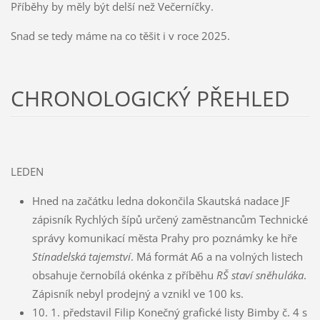
Příběhy by měly být delší než Večerníčky.
Snad se tedy máme na co těšit i v roce 2025.
CHRONOLOGICKÝ PŘEHLED
LEDEN
Hned na začátku ledna dokončila Skautská nadace JF
zápisník Rychlých šípů určený zaměstnancům Technické
správy komunikací města Prahy pro poznámky ke hře
Stínadelská tajemství
. Má formát A6 a na volných listech
obsahuje černobílá okénka z příběhu
RŠ staví sněhuláka
.
Zápisník nebyl prodejný a vznikl ve 100 ks.
10. 1. představil Filip Konečný grafické listy Bimby č. 4 s