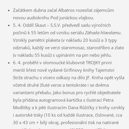
Začátkem dubna začal Albatros rozesílat zájemcům
novou audioknihu Pod junáckou vlajkou.
5. 4. Oddíl Skaut – S.S.V. předvedl sadu výročních
počinů k 55 letům od vzniku seriálu
Záhada hlavolamu
.
Vznikly pamětní plaketa (v nákladu 20 kusů) a 3 typy
odznaků, každý ve verzi staromosaz, starostříbro a zlato
(v nákladu 55 kusů) s upínáním na pin nebo jehlu.
6. 4. proběhl v olomoucké klubovně TROJKY první
menší křest nově vydané Grifinovy knihy Tajemství
Strže strachu s vícero odkazy na dílo JF. Kniha opět vyšla
včetně druhé žluté verze a tentokráte i se dvěma
variantami přebalu. Jako bonus pro rychlé objednatele
byla přidána autogramová kartička s ilustrací Petra
Modlitby a k pěti ilustracím Dana Růžičky z knihy vznikly
i autorské tisky (10 ks od každé ilustrace, číslované, cca
30 x 43 cm + bílý okraj, profesionální tisk na natírané