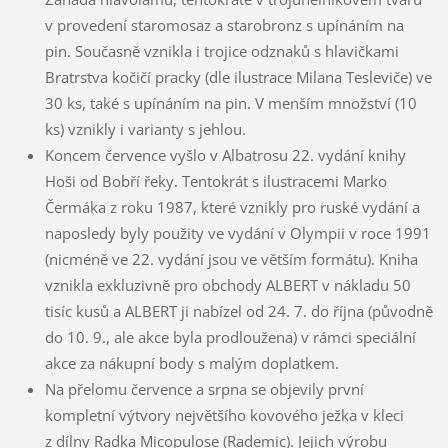
v provedení staromosaz a starobronz s upínáním na
pin. Současně vznikla i trojice odznaků s hlavičkami
Bratrstva kočičí pracky (dle ilustrace Milana Tesleviče) ve
30 ks, také s upínáním na pin. V menším množství (10
ks) vznikly i varianty s jehlou.
Koncem července vyšlo v Albatrosu 22. vydání knihy
Hoši od Bobří řeky. Tentokrát s ilustracemi Marko
Čermáka z roku 1987, které vznikly pro ruské vydání a
naposledy byly použity ve vydání v Olympii v roce 1991
(nicméně ve 22. vydání jsou ve větším formátu). Kniha
vznikla exkluzivně pro obchody ALBERT v nákladu 50
tisíc kusů a ALBERT ji nabízel od 24. 7. do října (původně
do 10. 9., ale akce byla prodloužena) v rámci speciální
akce za nákupní body s malým doplatkem.
Na přelomu července a srpna se objevily první
kompletní výtvory největšího kovového ježka v kleci
z dílny Radka Micopulose (Rademic). Jejich výrobu