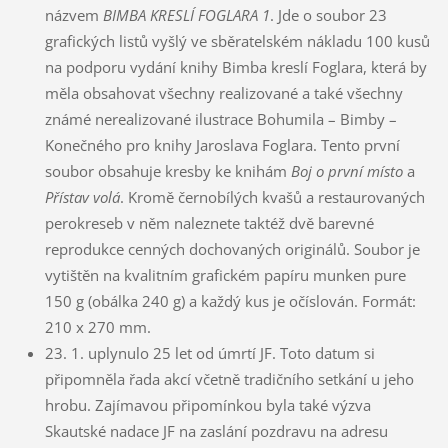
názvem
BIMBA KRESLÍ FOGLARA 1
. Jde o soubor 23
grafických listů vyšlý ve sběratelském nákladu 100 kusů
na podporu vydání knihy Bimba kreslí Foglara, která by
měla obsahovat všechny realizované a také všechny
známé nerealizované ilustrace Bohumila – Bimby –
Konečného pro knihy Jaroslava Foglara. Tento první
soubor obsahuje kresby ke knihám
Boj o první místo
a
Přístav volá
. Kromě černobílých kvašů a restaurovaných
perokreseb v něm naleznete taktéž dvě barevné
reprodukce cenných dochovaných originálů. Soubor je
vytištěn na kvalitním grafickém papíru munken pure
150 g (obálka 240 g) a každý kus je očíslován. Formát:
210 x 270 mm.
23. 1. uplynulo 25 let od úmrtí JF. Toto datum si
připomněla řada akcí včetně tradičního setkání u jeho
hrobu. Zajímavou připomínkou byla také výzva
Skautské nadace JF na zaslání pozdravu na adresu