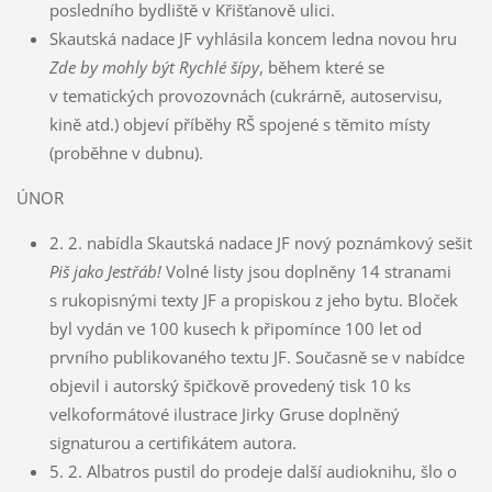
posledního bydliště v Křišťanově ulici.
Skautská nadace JF vyhlásila koncem ledna novou hru
Zde by mohly být Rychlé šípy
, během které se
v tematických provozovnách (cukrárně, autoservisu,
kině atd.) objeví příběhy RŠ spojené s těmito místy
(proběhne v dubnu).
ÚNOR
2. 2. nabídla Skautská nadace JF nový poznámkový sešit
Piš jako Jestřáb!
Volné listy jsou doplněny 14 stranami
s rukopisnými texty JF a propiskou z jeho bytu. Bloček
byl vydán ve 100 kusech k připomínce 100 let od
prvního publikovaného textu JF. Současně se v nabídce
objevil i autorský špičkově provedený tisk 10 ks
velkoformátové ilustrace Jirky Gruse doplněný
signaturou a certifikátem autora.
5. 2. Albatros pustil do prodeje další audioknihu, šlo o