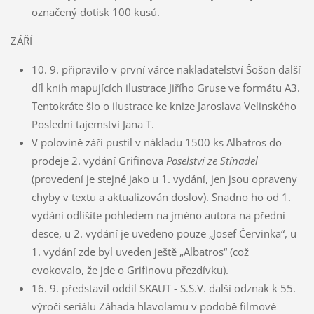
označený dotisk 100 kusů.
ZÁŘÍ
10. 9. připravilo v první várce nakladatelství Šošon další
díl knih mapujících ilustrace Jiřího Gruse ve formátu A3.
Tentokráte šlo o ilustrace ke knize Jaroslava Velinského
Poslední tajemství Jana T.
V polovině září pustil v nákladu 1500 ks Albatros do
prodeje 2. vydání Grifinova
Poselství ze Stínadel
(provedení je stejné jako u 1. vydání, jen jsou opraveny
chyby v textu a aktualizován doslov). Snadno ho od 1.
vydání odlišíte pohledem na jméno autora na přední
desce, u 2. vydání je uvedeno pouze „Josef Červinka“, u
1. vydání zde byl uveden ještě „Albatros“ (což
evokovalo, že jde o Grifinovu přezdívku).
16. 9. představil oddíl SKAUT - S.S.V. další odznak k 55.
výročí seriálu Záhada hlavolamu v podobě filmové