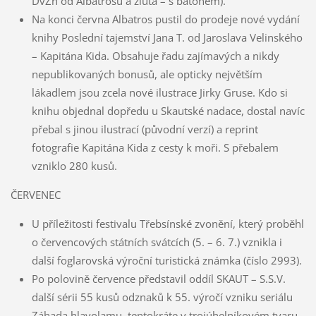
DvZn od Albatrosu a žlutá – s batohem).
Na konci června Albatros pustil do prodeje nové vydání
knihy Poslední tajemství Jana T. od Jaroslava Velinského
– Kapitána Kida. Obsahuje řadu zajímavých a nikdy
nepublikovaných bonusů, ale opticky největším
lákadlem jsou zcela nové ilustrace Jirky Gruse. Kdo si
knihu objednal dopředu u Skautské nadace, dostal navíc
přebal s jinou ilustrací (původní verzí) a reprint
fotografie Kapitána Kida z cesty k moři. S přebalem
vzniklo 280 kusů.
ČERVENEC
U příležitosti festivalu Třebsínské zvonění, který proběhl
o červencových státních svátcích (5. – 6. 7.) vznikla i
další foglarovská výroční turistická známka (číslo 2993).
Po polovině července představil oddíl SKAUT – S.S.V.
další sérii 55 kusů odznaků k 55. výročí vzniku seriálu
Záhada hlavolamu, tentokráte v trojúhelníkovém tvaru