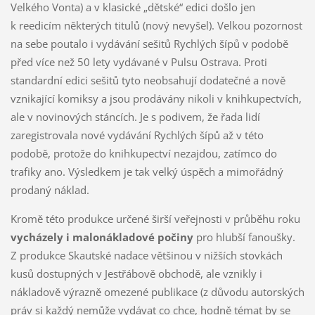
Velkého Vonta) a v klasické „dětské“ edici došlo jen
k reedicím některých titulů (nový nevyšel). Velkou pozornost
na sebe poutalo i vydávání sešitů Rychlých šípů v podobě
před více než 50 lety vydávané v Pulsu Ostrava. Proti
standardní edici sešitů tyto neobsahují dodatečné a nově
vznikající komiksy a jsou prodávány nikoli v knihkupectvích,
ale v novinových stáncích. Je s podivem, že řada lidí
zaregistrovala nové vydávání Rychlých šípů až v této
podobě, protože do knihkupectví nezajdou, zatímco do
trafiky ano. Výsledkem je tak velký úspěch a mimořádný
prodaný náklad.
Kromě této produkce určené širší veřejnosti v průběhu roku
vycházely i malonákladové počiny
pro hlubší fanoušky.
Z produkce Skautské nadace většinou v nižších stovkách
kusů dostupných v Jestřábově obchodě, ale vznikly i
nákladově výrazně omezené publikace (z důvodu autorských
práv si každý nemůže vydávat co chce, hodně témat by se