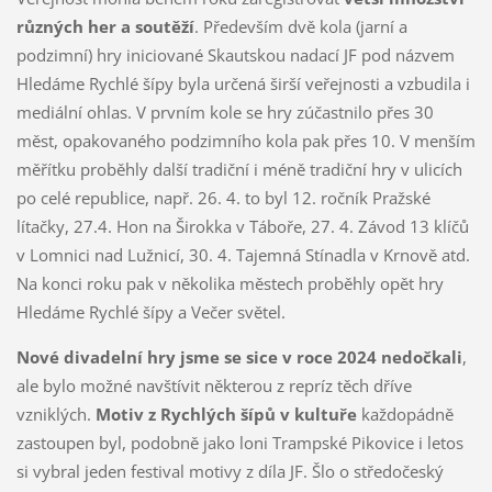
různých her a soutěží
. Především dvě kola (jarní a
podzimní) hry iniciované Skautskou nadací JF pod názvem
Hledáme Rychlé šípy byla určená širší veřejnosti a vzbudila i
mediální ohlas. V prvním kole se hry zúčastnilo přes 30
měst, opakovaného podzimního kola pak přes 10. V menším
měřítku proběhly další tradiční i méně tradiční hry v ulicích
po celé republice, např. 26. 4. to byl 12. ročník Pražské
lítačky, 27.4. Hon na Širokka v Táboře, 27. 4. Závod 13 klíčů
v Lomnici nad Lužnicí, 30. 4. Tajemná Stínadla v Krnově atd.
Na konci roku pak v několika městech proběhly opět hry
Hledáme Rychlé šípy a Večer světel.
Nové divadelní hry jsme se sice v roce 2024 nedočkali
,
ale bylo možné navštívit některou z repríz těch dříve
vzniklých.
Motiv z Rychlých šípů v kultuře
každopádně
zastoupen byl, podobně jako loni Trampské Pikovice i letos
si vybral jeden festival motivy z díla JF. Šlo o středočeský