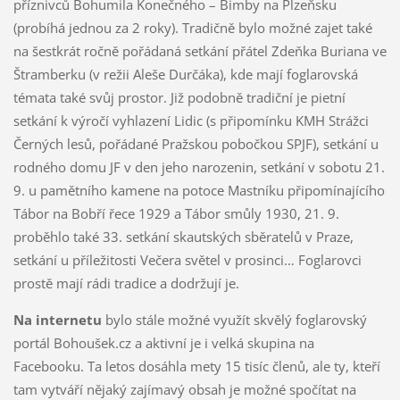
příznivců Bohumila Konečného – Bimby na Plzeňsku
(probíhá jednou za 2 roky). Tradičně bylo možné zajet také
na šestkrát ročně pořádaná setkání přátel Zdeňka Buriana ve
Štramberku (v režii Aleše Durčáka), kde mají foglarovská
témata také svůj prostor. Již podobně tradiční je pietní
setkání k výročí vyhlazení Lidic (s připomínku KMH Strážci
Černých lesů, pořádané Pražskou pobočkou SPJF), setkání u
rodného domu JF v den jeho narozenin, setkání v sobotu 21.
9. u pamětního kamene na potoce Mastníku připomínajícího
Tábor na Bobří řece 1929 a Tábor smůly 1930, 21. 9.
proběhlo také 33. setkání skautských sběratelů v Praze,
setkání u příležitosti Večera světel v prosinci… Foglarovci
prostě mají rádi tradice a dodržují je.
Na internetu
bylo stále možné využít skvělý foglarovský
portál Bohoušek.cz a aktivní je i velká skupina na
Facebooku. Ta letos dosáhla mety 15 tisíc členů, ale ty, kteří
tam vytváří nějaký zajímavý obsah je možné spočítat na