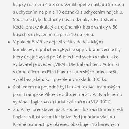
klapky rozměru 4 x 3 cm. Vznikl opět v nákladu 55 kusů
s uchycením na pin a 10 odznaků s uchycením na jehlu.
Současně byly doplněny i dva odznaky s Bratrstvem
Kočičí pracky (kulatý a trojúhelník), které vznikly v 50
kusech s uchycením na pin a 10 na jehlu.
V polovině září se objevil sešit s dadaistickým
komiksovým příběhem „Rychlé šípy v bráně věčnosti“,
který údajně vyšel po 26 letech od svého vzniku. Jako
vydavatel je uveden „VIRALEUM Balkachten“. Autoři si
s tímto dílem nedělali hlavu z autorských práv a sešit
vyšel bez jakéhokoli povolení v nákladu 300 ks.
S ohledem na povodně byl letošní festival trampských
písní Trampské Pikovice odložen na 21. 9. Byla k němu
vydána i foglarovská turistická známka VTZ 3007.
25. 9. byl představen již 3. soubor ilustrací Bimba kreslí
Foglara s ilustracemi ke knize Pod junáckou vlajkou.
Kromě osmnácti perokreseb obsahuje i 16 barevných