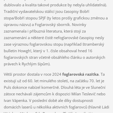
dublovalo a kvalita takové produkce by nebyla uhlídatelná).
Tradiční vydavatelskou stálicí jsou časopisy Bobří
stopa/Bobří stopou SPJF (ty letos prošly grafickou změnou a
úpravou názvu) a Foglarovský sborník. Novinky
zaznamenala i příbuzná literatura, která stojí za
zaznamenání a některé čistě nefoglarovské časopisy nesly
zase výraznou foglarovskou stopu (například štramberský
bulletin Howgh!, který v 1. čísle obsahoval hned 16
foglarovských stran včetně obsáhlého článku o autorských
právech k Rychlým šípům).
Větší prostor dostala v roce 2024
foglarovská razítka
. Ta
existují už od 60. let minulého století, na začátku 70. let je
Puls dokonce nabízel komerčně. Dlouhá léta je ve Sluneční
zátoce nechávali zájemcům k dispozici Milan Teslevič nebo
Ivan Vápenka. V poslední době ale díky dostupnosti
domácích laserů u několika aktivních foglarovců (hlavně Ládi