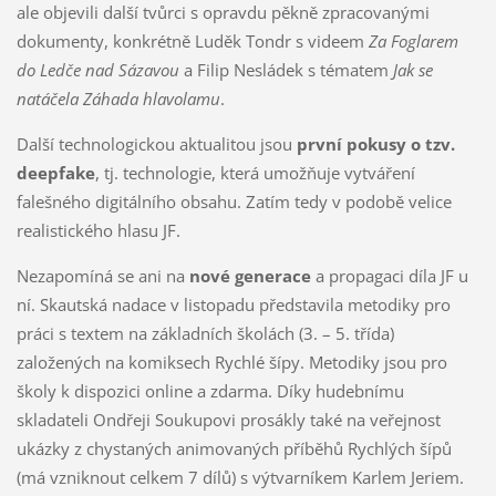
ale objevili další tvůrci s opravdu pěkně zpracovanými
dokumenty, konkrétně Luděk Tondr s videem
Za Foglarem
do Ledče nad Sázavou
a Filip Nesládek s tématem
Jak se
natáčela Záhada hlavolamu
.
Další technologickou aktualitou jsou
první pokusy o tzv.
deepfake
, tj. technologie, která umožňuje vytváření
falešného digitálního obsahu. Zatím tedy v podobě velice
realistického hlasu JF.
Nezapomíná se ani na
nové generace
a propagaci díla JF u
ní. Skautská nadace v listopadu představila metodiky pro
práci s textem na základních školách (3. – 5. třída)
založených na komiksech Rychlé šípy. Metodiky jsou pro
školy k dispozici online a zdarma. Díky hudebnímu
skladateli Ondřeji Soukupovi prosákly také na veřejnost
ukázky z chystaných animovaných příběhů Rychlých šípů
(má vzniknout celkem 7 dílů) s výtvarníkem Karlem Jeriem.