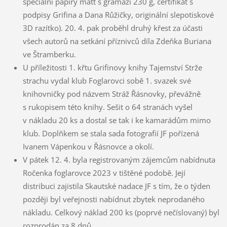
speciální papíry matt s gramáží 230 g, certifikát s
podpisy Grifina a Dana Růžičky, originální slepotiskové
3D razítko). 20. 4. pak proběhl druhý křest za účasti
všech autorů na setkání příznivců díla Zdeňka Buriana
ve Štramberku.
U příležitosti 1. křtu Grifinovy knihy Tajemství Strže
strachu vydal klub Foglarovci sobě 1. svazek své
knihovničky pod názvem Stráž Řásnovky, převážně
s rukopisem této knihy. Sešit o 64 stranách vyšel
v nákladu 20 ks a dostal se tak i ke kamarádům mimo
klub. Doplňkem se stala sada fotografií JF pořízená
Ivanem Vápenkou v Řásnovce a okolí.
V pátek 12. 4. byla registrovaným zájemcům nabídnuta
Ročenka foglarovce 2023 v tištěné podobě. Její
distribuci zajistila Skautské nadace JF s tím, že o týden
později byl veřejnosti nabídnut zbytek neprodaného
nákladu. Celkový náklad 200 ks (poprvé nečíslovaný) byl
rozprodán za 8 dnů.