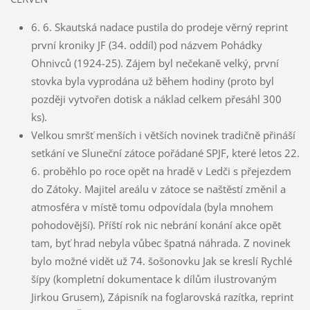
6. 6. Skautská nadace pustila do prodeje věrný reprint
první kroniky JF (34. oddíl) pod názvem Pohádky
Ohnivců (1924-25). Zájem byl nečekaně velký, první
stovka byla vyprodána už během hodiny (proto byl
později vytvořen dotisk a náklad celkem přesáhl 300
ks).
Velkou smršť menších i větších novinek tradičně přináší
setkání ve Sluneční zátoce pořádané SPJF, které letos 22.
6. proběhlo po roce opět na hradě v Ledči s přejezdem
do Zátoky. Majitel areálu v zátoce se naštěstí změnil a
atmosféra v místě tomu odpovídala (byla mnohem
pohodovější). Příští rok nic nebrání konání akce opět
tam, byť hrad nebyla vůbec špatná náhrada. Z novinek
bylo možné vidět už 74. šošonovku Jak se kreslí Rychlé
šípy (kompletní dokumentace k dílům ilustrovaným
Jirkou Grusem), Zápisník na foglarovská razítka, reprint