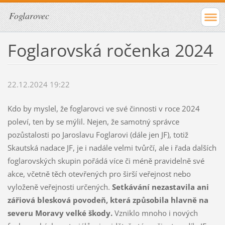
Foglarovec
Foglarovská ročenka 2024
22.12.2024 19:22
Kdo by myslel, že foglarovci ve své činnosti v roce 2024
poleví, ten by se mýlil. Nejen, že samotný správce
pozůstalosti po Jaroslavu Foglarovi (dále jen JF), totiž
Skautská nadace JF, je i nadále velmi tvůrčí, ale i řada dalších
foglarovských skupin pořádá více či méně pravidelně své
akce, včetně těch otevřených pro širší veřejnost nebo
vyloženě veřejnosti určených.
Setkávání nezastavila ani
zářiová blesková povodeň, která způsobila hlavně na
severu Moravy velké škody.
Vzniklo mnoho i nových