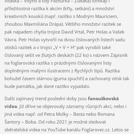
Vitáska – Vityho a Edy Pazourka – Zlaťáka) vznikají i
příležitostná razítka k akcím (křty, setkání) a množství
kreativních kousků (např. razítko s Modrým Mauriciem,
zhoubou Maxmiliána Drápa). Většího množství razítek se
pak nápadem chytla trojice David Vrtal, Petr Holas a Vašek
Vávra. Petr Holas vytvořil na dvou číslovaných listech sadu
otisků razítek a v trojici „V + V + H“ pak vyrobili také
číslovaný sešit ve žlutých deskách (22 ks) s názvem Zápisník
na foglarovská razítka s prázdnými číslovanými listy
doplněnými malými ilustracemi z Rychlých šípů. Razítka
bohužel časem stárnou (guma zpuchří) a zachovaný otisk tak
bude památka, jak dané razítko vypadalo.
Další zajímavý trend poslední doby jsou
fanouškovská
videa
. Již dříve se objevovaly záznamy různých akcí, nebo i
jiná videa např. od Petra Molky – Besta nebo Romana
Šantory – Boba. Od roku 2021 je možné sledovat
sběratelská videa na YouTube kanálu Foglarovec.cz. Letos se