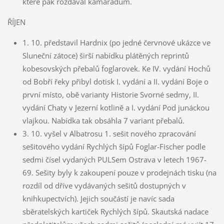
které pak rozdával kamarádům.
ŘÍJEN
1. 10. představil Hardnix (po jedné červnové ukázce ve
Sluneční zátoce) širší nabídku plátěných reprintů
kobesovských přebalů foglarovek. Ke IV. vydání Hochů
od Bobří řeky přibyl dotisk I. vydání a II. vydání Boje o
první místo, obě varianty Historie Svorné sedmy, II.
vydání Chaty v Jezerní kotlině a I. vydání Pod junáckou
vlajkou. Nabídka tak obsáhla 7 variant přebalů.
3. 10. vyšel v Albatrosu 1. sešit nového zpracování
sešitového vydání Rychlých šípů Foglar-Fischer podle
sedmi čísel vydaných PULSem Ostrava v letech 1967-
69. Sešity byly k zakoupení pouze v prodejnách tisku (na
rozdíl od dříve vydávaných sešitů dostupných v
knihkupectvích). Jejich součástí je navíc sada
sběratelských kartiček Rychlých šípů. Skautská nadace