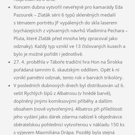
Koncem dubna vytvořil neveřejně pro kamarády Eda
Pazourek – Zlaťák sérii 6 typů skleněných medailí
s tématem portrétu JF vypálených do skla laserem
(vycházejících z výtvarných návrhů Vladimíra Pechara –
Pluta, které Zlaťák před mnoha lety zpracoval jako
odznaky). Každý typ vznikl ve 13 číslovaných kusech a
bylo je možné pořídit i jednotlivě.
27. 4. proběhla v Táboře tradiční hra Hon na Širokka
pořádaná tamním 6. skautským oddílem. Opět k ní
vznikl pamětní odznak, tento rok v barvách trikolóry.
V posledních dubnových dnech byl distribuován už 6.
sešit Rychlých šípů z Albatrosu (v hnědé barvě),
doplněný jinými komiksovými příběhy a dalším
obsahem (nově vytvořeným). Albatros při příležitosti
jeho vydání jako dárek zdarma nabízel k objednávce
sběratelskou pohlednici vytvořenou v nákladu 150 ks
s výjevem Maxmiliána Drápa. Později byla stejná