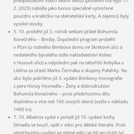
předplatitelům všech sedmi sešitů (poslední má vyjít 17.
2. 2025) nabídla jako bonus speciálně vytvořené
pouzdro a krabičku na sběratelské karty. A zájemců byly
vysoké stovky.
5. 10. proběhl již 3. ročník setkání přátel Bohumila
Konečného – Bimby. Dopolední program proběhl
v Plzni (u rodného Bimbova domu ve Skrétově ulici a
nedalekého bývalého sídla nakladatelství Kobes
v Husově ulici) a odpolední pak na tábořišti Kobylka u
Liblína za účasti Marko Čermáka a skupiny Paběrky. Na
akci bylo pokřtěno již 3. vydání Bimbovy monografie
z pera Honzy Hosnedla – Ženy a dobrodružství
Bohumila Konečného – proti předchozímu dílu
doplněno o více než 160 nových skenů (vyšlo v nákladu
1400 ks).
7. 10. Albatros vydal v pořadí již 10. vydání knihy
Stínadla se bouří, opět v edici pro dětské čtenáře. Proti
předchozímu vydání ve stejné edici se liší jen tiráží (vč.