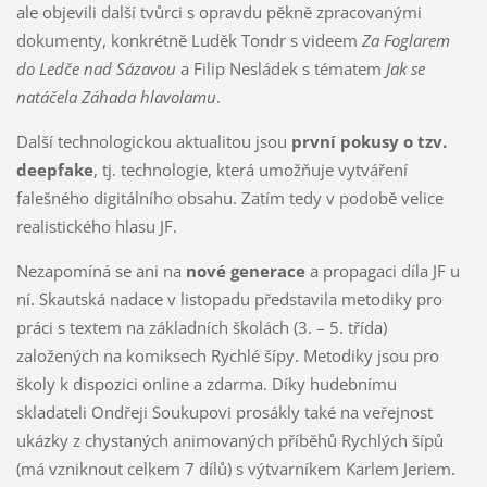
ale objevili další tvůrci s opravdu pěkně zpracovanými
dokumenty, konkrétně Luděk Tondr s videem
Za Foglarem
do Ledče nad Sázavou
a Filip Nesládek s tématem
Jak se
natáčela Záhada hlavolamu
.
Další technologickou aktualitou jsou
první pokusy o tzv.
deepfake
, tj. technologie, která umožňuje vytváření
falešného digitálního obsahu. Zatím tedy v podobě velice
realistického hlasu JF.
Nezapomíná se ani na
nové generace
a propagaci díla JF u
ní. Skautská nadace v listopadu představila metodiky pro
práci s textem na základních školách (3. – 5. třída)
založených na komiksech Rychlé šípy. Metodiky jsou pro
školy k dispozici online a zdarma. Díky hudebnímu
skladateli Ondřeji Soukupovi prosákly také na veřejnost
ukázky z chystaných animovaných příběhů Rychlých šípů
(má vzniknout celkem 7 dílů) s výtvarníkem Karlem Jeriem.