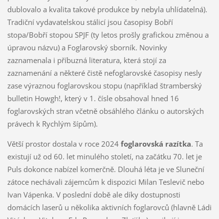
dublovalo a kvalita takové produkce by nebyla uhlídatelná).
Tradiční vydavatelskou stálicí jsou časopisy Bobří
stopa/Bobří stopou SPJF (ty letos prošly grafickou změnou a
úpravou názvu) a Foglarovský sborník. Novinky
zaznamenala i příbuzná literatura, která stojí za
zaznamenání a některé čistě nefoglarovské časopisy nesly
zase výraznou foglarovskou stopu (například štramberský
bulletin Howgh!, který v 1. čísle obsahoval hned 16
foglarovských stran včetně obsáhlého článku o autorských
právech k Rychlým šípům).
Větší prostor dostala v roce 2024
foglarovská razítka
. Ta
existují už od 60. let minulého století, na začátku 70. let je
Puls dokonce nabízel komerčně. Dlouhá léta je ve Sluneční
zátoce nechávali zájemcům k dispozici Milan Teslevič nebo
Ivan Vápenka. V poslední době ale díky dostupnosti
domácích laserů u několika aktivních foglarovců (hlavně Ládi