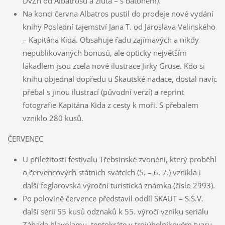
DvZn od Albatrosu a žlutá – s batohem).
Na konci června Albatros pustil do prodeje nové vydání
knihy Poslední tajemství Jana T. od Jaroslava Velinského
– Kapitána Kida. Obsahuje řadu zajímavých a nikdy
nepublikovaných bonusů, ale opticky největším
lákadlem jsou zcela nové ilustrace Jirky Gruse. Kdo si
knihu objednal dopředu u Skautské nadace, dostal navíc
přebal s jinou ilustrací (původní verzí) a reprint
fotografie Kapitána Kida z cesty k moři. S přebalem
vzniklo 280 kusů.
ČERVENEC
U příležitosti festivalu Třebsínské zvonění, který proběhl
o červencových státních svátcích (5. – 6. 7.) vznikla i
další foglarovská výroční turistická známka (číslo 2993).
Po polovině července představil oddíl SKAUT – S.S.V.
další sérii 55 kusů odznaků k 55. výročí vzniku seriálu
Záhada hlavolamu, tentokráte v trojúhelníkovém tvaru