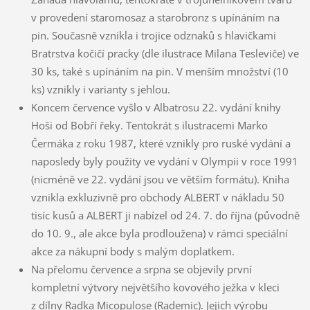
v provedení staromosaz a starobronz s upínáním na
pin. Současně vznikla i trojice odznaků s hlavičkami
Bratrstva kočičí pracky (dle ilustrace Milana Tesleviče) ve
30 ks, také s upínáním na pin. V menším množství (10
ks) vznikly i varianty s jehlou.
Koncem července vyšlo v Albatrosu 22. vydání knihy
Hoši od Bobří řeky. Tentokrát s ilustracemi Marko
Čermáka z roku 1987, které vznikly pro ruské vydání a
naposledy byly použity ve vydání v Olympii v roce 1991
(nicméně ve 22. vydání jsou ve větším formátu). Kniha
vznikla exkluzivně pro obchody ALBERT v nákladu 50
tisíc kusů a ALBERT ji nabízel od 24. 7. do října (původně
do 10. 9., ale akce byla prodloužena) v rámci speciální
akce za nákupní body s malým doplatkem.
Na přelomu července a srpna se objevily první
kompletní výtvory největšího kovového ježka v kleci
z dílny Radka Micopulose (Rademic). Jejich výrobu