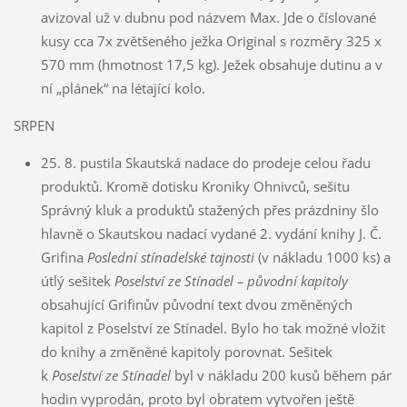
avizoval už v dubnu pod názvem Max. Jde o číslované
kusy cca 7x zvětšeného ježka Original s rozměry 325 x
570 mm (hmotnost 17,5 kg). Ježek obsahuje dutinu a v
ní „plánek“ na létající kolo.
SRPEN
25. 8. pustila Skautská nadace do prodeje celou řadu
produktů. Kromě dotisku Kroniky Ohnivců, sešitu
Správný kluk a produktů stažených přes prázdniny šlo
hlavně o Skautskou nadací vydané 2. vydání knihy J. Č.
Grifina
Poslední stínadelské tajnosti
(v nákladu 1000 ks) a
útlý sešitek
Poselství ze Stínadel – původní kapitoly
obsahující Grifinův původní text dvou změněných
kapitol z Poselství ze Stínadel. Bylo ho tak možné vložit
do knihy a změněné kapitoly porovnat. Sešitek
k
Poselství ze Stínadel
byl v nákladu 200 kusů během pár
hodin vyprodán, proto byl obratem vytvořen ještě