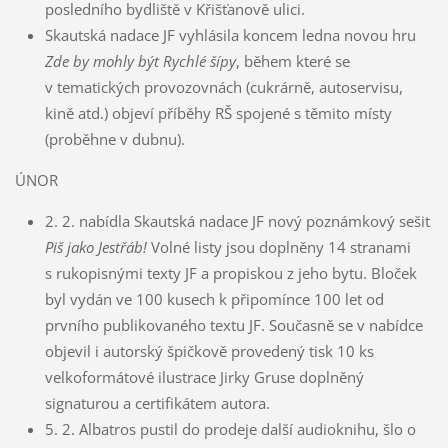
posledního bydliště v Křišťanově ulici.
Skautská nadace JF vyhlásila koncem ledna novou hru
Zde by mohly být Rychlé šípy
, během které se
v tematických provozovnách (cukrárně, autoservisu,
kině atd.) objeví příběhy RŠ spojené s těmito místy
(proběhne v dubnu).
ÚNOR
2. 2. nabídla Skautská nadace JF nový poznámkový sešit
Piš jako Jestřáb!
Volné listy jsou doplněny 14 stranami
s rukopisnými texty JF a propiskou z jeho bytu. Bloček
byl vydán ve 100 kusech k připomínce 100 let od
prvního publikovaného textu JF. Současně se v nabídce
objevil i autorský špičkově provedený tisk 10 ks
velkoformátové ilustrace Jirky Gruse doplněný
signaturou a certifikátem autora.
5. 2. Albatros pustil do prodeje další audioknihu, šlo o