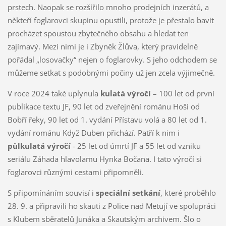
prstech. Naopak se rozšířilo mnoho prodejních inzerátů, a
někteří foglarovci skupinu opustili, protože je přestalo bavit
procházet spoustou zbytečného obsahu a hledat ten
zajímavý. Mezi nimi je i Zbyněk Žlůva, který pravidelně
pořádal „losovačky“ nejen o foglarovky. S jeho odchodem se
můžeme setkat s podobnými počiny už jen zcela výjimečně.
V roce 2024 také uplynula
kulatá výročí
– 100 let od první
publikace textu JF, 90 let od zveřejnění románu Hoši od
Bobří řeky, 90 let od 1. vydání Přístavu volá a 80 let od 1.
vydání románu Když Duben přichází. Patří k nim i
půlkulatá výročí
- 25 let od úmrtí JF a 55 let od vzniku
seriálu Záhada hlavolamu Hynka Bočana. I tato výročí si
foglarovci různými cestami připomněli.
S připomínáním souvisí i
speciální setkání
, které proběhlo
28. 9. a připravili ho skauti z Police nad Metují ve spolupráci
s Klubem sběratelů Junáka a Skautským archivem. Šlo o