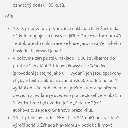
označený dotisk 100 kusů.
ZÁŘÍ
10. 9. připravilo v první várce nakladatelství Šošon další
díl knih mapujících ilustrace Jiřího Gruse ve formátu A3.
Tentokráte šlo o ilustrace ke knize Jaroslava Velinského
Poslední tajemství Jana T.
V polovině září pustil v nákladu 1500 ks Albatros do
prodeje 2. vydání Grifinova
Poselství ze Stínadel
(provedení je stejné jako u 1. vydání, jen jsou opraveny
chyby v textu a aktualizován doslov). Snadno ho od 1.
vydání odlišíte pohledem na jméno autora na přední
desce, u 2. vydání je uvedeno pouze „Josef Červinka“, u
1. vydání zde byl uveden ještě „Albatros“ (což
evokovalo, že jde o Grifinovu přezdívku).
16. 9. představil oddíl SKAUT - S.S.V. další odznak k 55.
výročí seriálu Záhada hlavolamu v podobě filmové