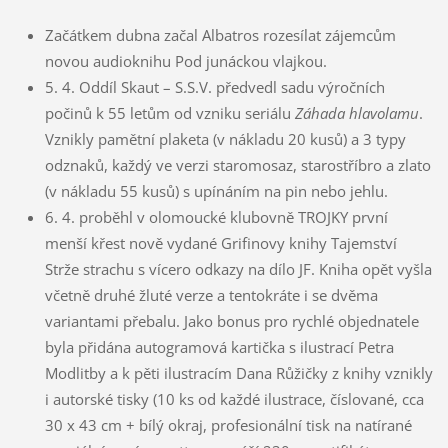
Začátkem dubna začal Albatros rozesílat zájemcům
novou audioknihu Pod junáckou vlajkou.
5. 4. Oddíl Skaut – S.S.V. předvedl sadu výročních
počinů k 55 letům od vzniku seriálu
Záhada hlavolamu
.
Vznikly pamětní plaketa (v nákladu 20 kusů) a 3 typy
odznaků, každý ve verzi staromosaz, starostříbro a zlato
(v nákladu 55 kusů) s upínáním na pin nebo jehlu.
6. 4. proběhl v olomoucké klubovně TROJKY první
menší křest nově vydané Grifinovy knihy Tajemství
Strže strachu s vícero odkazy na dílo JF. Kniha opět vyšla
včetně druhé žluté verze a tentokráte i se dvěma
variantami přebalu. Jako bonus pro rychlé objednatele
byla přidána autogramová kartička s ilustrací Petra
Modlitby a k pěti ilustracím Dana Růžičky z knihy vznikly
i autorské tisky (10 ks od každé ilustrace, číslované, cca
30 x 43 cm + bílý okraj, profesionální tisk na natírané