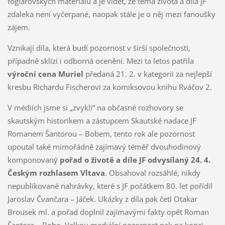
foglarovských materiálů a je vidět, že téma života a díla JF
zdaleka není vyčerpané, naopak stále je o něj mezi fanoušky
zájem.
Vznikají díla, která budí pozornost v širší společnosti,
případně sklízí i odborná ocenění. Mezi ta letos patřila
výroční cena Muriel
předaná 21. 2. v kategorii za nejlepší
kresbu Richardu Fischerovi za komiksovou knihu Rváčov 2.
V médiích jsme si „zvykli“ na občasné rozhovory se
skautským historikem a zástupcem Skautské nadace JF
Romanem Šantorou – Bobem, tento rok ale pozornost
upoutal také mimořádně zajímavý téměř dvouhodinový
komponovaný
pořad o životě a díle JF odvysílaný 24. 4.
Českým rozhlasem Vltava
. Obsahoval rozsáhlé, nikdy
nepublikované nahrávky, které s JF počátkem 80. let pořídil
Jaroslav Čvančara – Jáček. Ukázky z díla pak četl Otakar
Brousek ml. a pořad doplnil zajímavými fakty opět Roman