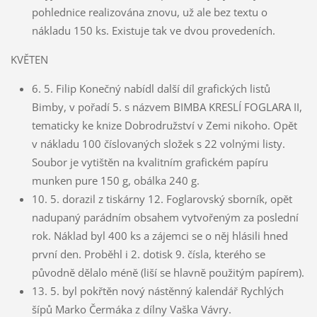
pohlednice realizována znovu, už ale bez textu o
nákladu 150 ks. Existuje tak ve dvou provedeních.
KVĚTEN
6. 5. Filip Konečný nabídl další díl grafických listů
Bimby, v pořadí 5. s názvem BIMBA KRESLÍ FOGLARA II,
tematicky ke knize Dobrodružství v Zemi nikoho. Opět
v nákladu 100 číslovaných složek s 22 volnými listy.
Soubor je vytištěn na kvalitním grafickém papíru
munken pure 150 g, obálka 240 g.
10. 5. dorazil z tiskárny 12. Foglarovský sborník, opět
nadupaný parádním obsahem vytvořeným za poslední
rok. Náklad byl 400 ks a zájemci se o něj hlásili hned
první den. Proběhl i 2. dotisk 9. čísla, kterého se
původně dělalo méně (liší se hlavně použitým papírem).
13. 5. byl pokřtěn nový nástěnný kalendář Rychlých
šípů Marko Čermáka z dílny Vaška Vávry.