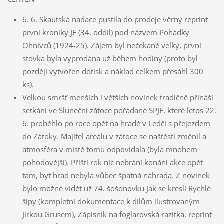
6. 6. Skautská nadace pustila do prodeje věrný reprint
první kroniky JF (34. oddíl) pod názvem Pohádky
Ohnivců (1924-25). Zájem byl nečekaně velký, první
stovka byla vyprodána už během hodiny (proto byl
později vytvořen dotisk a náklad celkem přesáhl 300
ks).
Velkou smršť menších i větších novinek tradičně přináší
setkání ve Sluneční zátoce pořádané SPJF, které letos 22.
6. proběhlo po roce opět na hradě v Ledči s přejezdem
do Zátoky. Majitel areálu v zátoce se naštěstí změnil a
atmosféra v místě tomu odpovídala (byla mnohem
pohodovější). Příští rok nic nebrání konání akce opět
tam, byť hrad nebyla vůbec špatná náhrada. Z novinek
bylo možné vidět už 74. šošonovku Jak se kreslí Rychlé
šípy (kompletní dokumentace k dílům ilustrovaným
Jirkou Grusem), Zápisník na foglarovská razítka, reprint