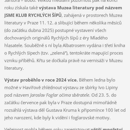
Šantora – Bobo. Velkou mediální pozornost pak na konci
roku získala také
výstava Muzea literatury pod názvem
JSME KLUB RYCHLÝCH ŠÍPŮ
, zahájená v prostorech Muzea
literatury v Praze 11. 12. a slibující během několika měsíců
(do začátku dubna 2025) postupné vystavení všech
dochovaných originálů Rychlých šípů z éry Mladého
hlasatele. Souběžně s ní byla Albatrosem vydána i třetí kniha
o Rychlých šípech (tzv. „zelená“), tentokráte mapující proces
vzniku příběhů. Křtu se dočkala právě na vernisáži v Muzeu
literatury.
Výstav proběhlo v roce 2024 více.
Během ledna bylo
možné v Havířově zhlédnout výstavu ze sbírky Ivo Lipiny
pod názvem
Jaroslav Foglar očima sběratele
. Od 23. 5. do
začátku července pak byla v Praze dostupná mimořádně
rozsáhlá výstava děl Gustava Kruma k připomínce 100 let od
jeho narození, kde byly k vidění i foglarovské motivy.
Veřejnost mohla během roku zaregistrovat
větší množství