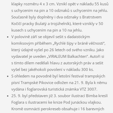
klapky rozměru 4 x 3 cm. Vznikl opět v nákladu 55 kusů
s uchycením na pin a 10 odznaků s uchycením na jehlu.
Současně byly doplněny i dva odznaky s Bratrstvem
Kočičí pracky (kulatý a trojúhelník), které vznikly v 50
kusech s uchycením na pin a 10 na jehlu.
V polovině září se objevil sešit s dadaistickým
komiksovým příběhem „Rychlé šípy v bráně věčnosti“,
který údajně vyšel po 26 letech od svého vzniku. Jako
vydavatel je uveden „VIRALEUM Balkachten“. Autoři si
s tímto dílem nedělali hlavu z autorských práv a sešit
vyšel bez jakéhokoli povolení v nákladu 300 ks.
S ohledem na povodně byl letošní festival trampských
písní Trampské Pikovice odložen na 21. 9. Byla k němu
vydána i foglarovská turistická známka VTZ 3007.
25. 9. byl představen již 3. soubor ilustrací Bimba kreslí
Foglara s ilustracemi ke knize Pod junáckou vlajkou.
Kromě osmnácti perokreseb obsahuje i 16 barevných