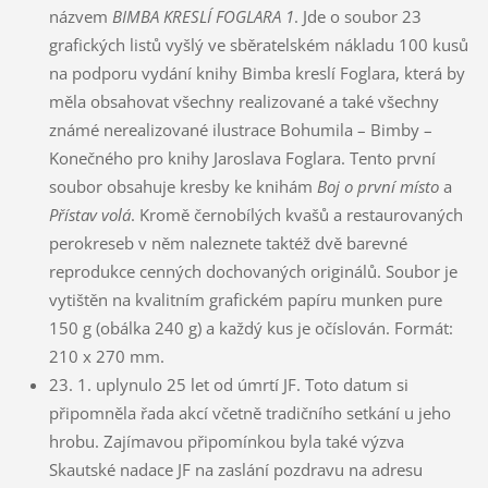
názvem
BIMBA KRESLÍ FOGLARA 1
. Jde o soubor 23
grafických listů vyšlý ve sběratelském nákladu 100 kusů
na podporu vydání knihy Bimba kreslí Foglara, která by
měla obsahovat všechny realizované a také všechny
známé nerealizované ilustrace Bohumila – Bimby –
Konečného pro knihy Jaroslava Foglara. Tento první
soubor obsahuje kresby ke knihám
Boj o první místo
a
Přístav volá
. Kromě černobílých kvašů a restaurovaných
perokreseb v něm naleznete taktéž dvě barevné
reprodukce cenných dochovaných originálů. Soubor je
vytištěn na kvalitním grafickém papíru munken pure
150 g (obálka 240 g) a každý kus je očíslován. Formát:
210 x 270 mm.
23. 1. uplynulo 25 let od úmrtí JF. Toto datum si
připomněla řada akcí včetně tradičního setkání u jeho
hrobu. Zajímavou připomínkou byla také výzva
Skautské nadace JF na zaslání pozdravu na adresu