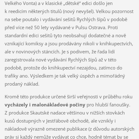
Velkého Vonta) a v klasické „dětské“ edici došlo jen
k reedicím některých titulů (nový nevyšel). Velkou pozornost
na sebe poutalo i vydávání sešitů Rychlých šípů v podobě
před více než 50 lety vydávané v Pulsu Ostrava. Proti
standardní edici sešitů tyto neobsahují dodatečné a nově
vznikající komiksy a jsou prodávány nikoli v knihkupectvích,
ale v novinových stáncích. Je s podivem, že řada lidí
zaregistrovala nové vydávání Rychlých šípů až v této
podobě, protože do knihkupectví nezajdou, zatímco do
trafiky ano. Výsledkem je tak velký úspěch a mimořádný
prodaný náklad.
Kromě této produkce určené širší veřejnosti v průběhu roku
vycházely i malonákladové počiny
pro hlubší fanoušky.
Z produkce Skautské nadace většinou v nižších stovkách
kusů dostupných v Jestřábově obchodě, ale vznikly i
nákladově výrazně omezené publikace (z důvodu autorských
práv si každý nemůže vydávat co chce, hodně témat by se