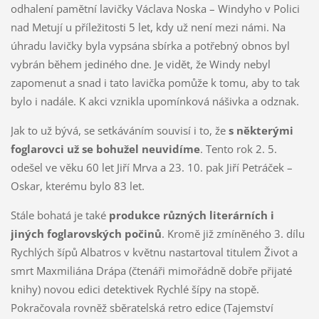
odhalení pamětní lavičky Václava Noska – Windyho v Polici
nad Metují u příležitosti 5 let, kdy už není mezi námi. Na
úhradu lavičky byla vypsána sbírka a potřebný obnos byl
vybrán během jediného dne. Je vidět, že Windy nebyl
zapomenut a snad i tato lavička pomůže k tomu, aby to tak
bylo i nadále. K akci vznikla upomínková nášivka a odznak.
Jak to už bývá, se setkáváním souvisí i to, že
s některými
foglarovci už se bohužel neuvidíme
. Tento rok 2. 5.
odešel ve věku 60 let Jiří Mrva a 23. 10. pak Jiří Petráček –
Oskar, kterému bylo 83 let.
Stále bohatá je také
produkce různých literárních i
jiných foglarovských počinů
. Kromě již zmíněného 3. dílu
Rychlých šípů Albatros v květnu nastartoval titulem Život a
smrt Maxmiliána Drápa (čtenáři mimořádně dobře přijaté
knihy) novou edici detektivek Rychlé šípy na stopě.
Pokračovala rovněž sběratelská retro edice (Tajemství