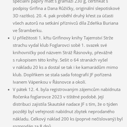
speciální papíry matt s gramáží 230 g, certifikát s
podpisy Grifina a Dana Růžičky, originální slepotiskové
3D razítko). 20. 4. pak proběhl druhý křest za účasti
všech autorů na setkání příznivců díla Zdeňka Buriana
ve Štramberku.
U příležitosti 1. křtu Grifinovy knihy Tajemství Strže
strachu vydal klub Foglarovci sobě 1. svazek své
knihovničky pod názvem Stráž Řásnovky, převážně
s rukopisem této knihy. Sešit o 64 stranách vyšel
v nákladu 20 ks a dostal se tak i ke kamarádům mimo
klub. Doplňkem se stala sada fotografií JF pořízená
Ivanem Vápenkou v Řásnovce a okolí.
V pátek 12. 4. byla registrovaným zájemcům nabídnuta
Ročenka foglarovce 2023 v tištěné podobě. Její
distribuci zajistila Skautské nadace JF s tím, že o týden
později byl veřejnosti nabídnut zbytek neprodaného
nákladu. Celkový náklad 200 ks (poprvé nečíslovaný) byl
rozprodán za 8 dnů.