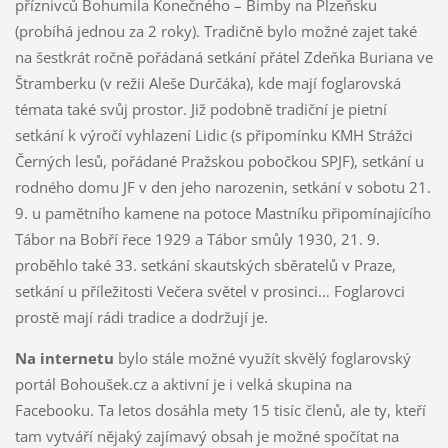
příznivců Bohumila Konečného – Bimby na Plzeňsku
(probíhá jednou za 2 roky). Tradičně bylo možné zajet také
na šestkrát ročně pořádaná setkání přátel Zdeňka Buriana ve
Štramberku (v režii Aleše Durčáka), kde mají foglarovská
témata také svůj prostor. Již podobně tradiční je pietní
setkání k výročí vyhlazení Lidic (s připomínku KMH Strážci
Černých lesů, pořádané Pražskou pobočkou SPJF), setkání u
rodného domu JF v den jeho narozenin, setkání v sobotu 21.
9. u pamětního kamene na potoce Mastníku připomínajícího
Tábor na Bobří řece 1929 a Tábor smůly 1930, 21. 9.
proběhlo také 33. setkání skautských sběratelů v Praze,
setkání u příležitosti Večera světel v prosinci… Foglarovci
prostě mají rádi tradice a dodržují je.
Na internetu
bylo stále možné využít skvělý foglarovský
portál Bohoušek.cz a aktivní je i velká skupina na
Facebooku. Ta letos dosáhla mety 15 tisíc členů, ale ty, kteří
tam vytváří nějaký zajímavý obsah je možné spočítat na