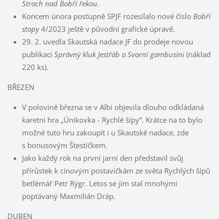
Strach nad Bobří řekou
.
Koncem února postupně SPJF rozesílalo nové číslo
Bobří
stopy
4/2023 ještě v původní grafické úpravě.
29. 2. uvedla Skautská nadace JF do prodeje novou
publikaci
Správný kluk Jestřáb a Svorní gambusíni
(náklad
220 ks).
BŘEZEN
V polovině března se v Albi objevila dlouho odkládaná
karetní hra „Únikovka - Rychlé šípy“. Krátce na to bylo
možné tuto hru zakoupit i u Skautské nadace, zde
s bonusovým Štestíčkem.
Jako každý rok na první jarní den představil svůj
přírůstek k cínovým postavičkám ze světa Rychlých šípů
betlémář Petr Rýgr. Letos se jím stal mnohými
poptávaný Maxmilián Dráp.
DUBEN