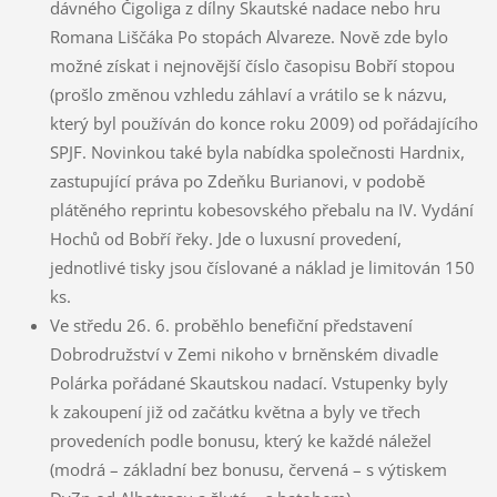
dávného Čigoliga z dílny Skautské nadace nebo hru
Romana Liščáka Po stopách Alvareze. Nově zde bylo
možné získat i nejnovější číslo časopisu Bobří stopou
(prošlo změnou vzhledu záhlaví a vrátilo se k názvu,
který byl používán do konce roku 2009) od pořádajícího
SPJF. Novinkou také byla nabídka společnosti Hardnix,
zastupující práva po Zdeňku Burianovi, v podobě
plátěného reprintu kobesovského přebalu na IV. Vydání
Hochů od Bobří řeky. Jde o luxusní provedení,
jednotlivé tisky jsou číslované a náklad je limitován 150
ks.
Ve středu 26. 6. proběhlo benefiční představení
Dobrodružství v Zemi nikoho v brněnském divadle
Polárka pořádané Skautskou nadací. Vstupenky byly
k zakoupení již od začátku května a byly ve třech
provedeních podle bonusu, který ke každé náležel
(modrá – základní bez bonusu, červená – s výtiskem