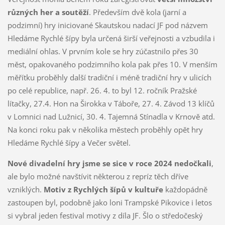
různých her a soutěží
. Především dvě kola (jarní a
podzimní) hry iniciované Skautskou nadací JF pod názvem
Hledáme Rychlé šípy byla určená širší veřejnosti a vzbudila i
mediální ohlas. V prvním kole se hry zúčastnilo přes 30
měst, opakovaného podzimního kola pak přes 10. V menším
měřítku proběhly další tradiční i méně tradiční hry v ulicích
po celé republice, např. 26. 4. to byl 12. ročník Pražské
lítačky, 27.4. Hon na Širokka v Táboře, 27. 4. Závod 13 klíčů
v Lomnici nad Lužnicí, 30. 4. Tajemná Stínadla v Krnově atd.
Na konci roku pak v několika městech proběhly opět hry
Hledáme Rychlé šípy a Večer světel.
Nové divadelní hry jsme se sice v roce 2024 nedočkali
,
ale bylo možné navštívit některou z repríz těch dříve
vzniklých.
Motiv z Rychlých šípů v kultuře
každopádně
zastoupen byl, podobně jako loni Trampské Pikovice i letos
si vybral jeden festival motivy z díla JF. Šlo o středočeský