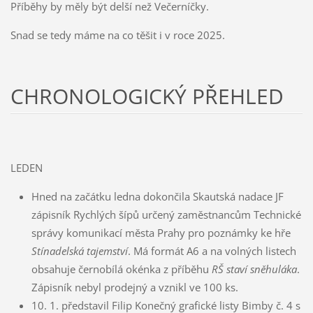
Příběhy by měly být delší než Večerníčky.
Snad se tedy máme na co těšit i v roce 2025.
CHRONOLOGICKÝ PŘEHLED
LEDEN
Hned na začátku ledna dokončila Skautská nadace JF
zápisník Rychlých šípů určený zaměstnancům Technické
správy komunikací města Prahy pro poznámky ke hře
Stínadelská tajemství
. Má formát A6 a na volných listech
obsahuje černobílá okénka z příběhu
RŠ staví sněhuláka
.
Zápisník nebyl prodejný a vznikl ve 100 ks.
10. 1. představil Filip Konečný grafické listy Bimby č. 4 s