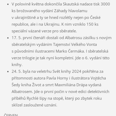
V polovině května dokončila Skautská nadace tisk 3000
ks brožovaného vydání Záhady hlavolamu
v ukrajinštině a ty se hned rozlétly nejen po České
republice, ale i na Ukrajinu. K nim vzniklo 150 ks
speciální vázané verze pro sběratele.
17. 5. první čtenáři dostali od Albatrosu zásilku s novým
sběratelským vydáním Tajemství Velkého Vonta
s původními ilustracemi Marko Čermáka. I sběratelská
verze trilogie je tak nyní kompletní. Jde o 6. vydání této
knihy.
24. 5. byla na veletrhu Svět knihy 2024 pokřtěna za
přítomnosti autora Pavla Horny i ilustrátora Vojtěcha
Šedy kniha Život a smrt Maxmiliána Drápa vydaná
Albatrosem. Jde o první počin v nové edici detektivních
příběhů Rychlé šípy na stopě, který po zbytek roku
sklízel zasloužené uznání.
ČERVEN