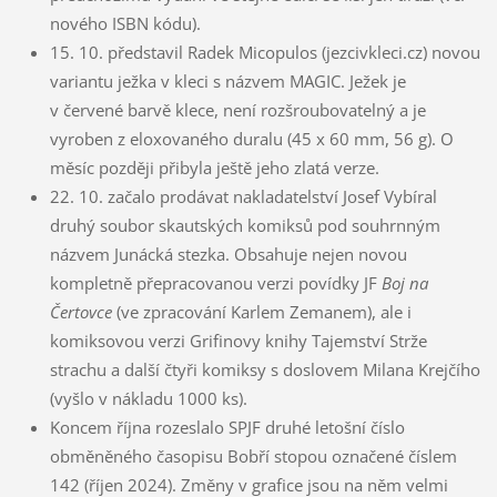
nového ISBN kódu).
15. 10. představil Radek Micopulos (jezcivkleci.cz) novou
variantu ježka v kleci s názvem MAGIC. Ježek je
v červené barvě klece, není rozšroubovatelný a je
vyroben z eloxovaného duralu (45 x 60 mm, 56 g). O
měsíc později přibyla ještě jeho zlatá verze.
22. 10. začalo prodávat nakladatelství Josef Vybíral
druhý soubor skautských komiksů pod souhrnným
názvem Junácká stezka. Obsahuje nejen novou
kompletně přepracovanou verzi povídky JF
Boj na
Čertovce
(ve zpracování Karlem Zemanem), ale i
komiksovou verzi Grifinovy knihy Tajemství Strže
strachu a další čtyři komiksy s doslovem Milana Krejčího
(vyšlo v nákladu 1000 ks).
Koncem října rozeslalo SPJF druhé letošní číslo
obměněného časopisu Bobří stopou označené číslem
142 (říjen 2024). Změny v grafice jsou na něm velmi