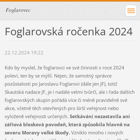
Foglarovec
Foglarovská ročenka 2024
22.12.2024 19:22
Kdo by myslel, že foglarovci ve své činnosti v roce 2024
poleví, ten by se mýlil. Nejen, že samotný správce
pozůstalosti po Jaroslavu Foglarovi (dále jen JF), totiž
Skautská nadace JF, je i nadále velmi tvůrčí, ale i řada dalších
foglarovských skupin pořádá více či méně pravidelně své
akce, včetně těch otevřených pro širší veřejnost nebo
vyloženě veřejnosti určených.
Setkávání nezastavila ani
zářiová blesková povodeň, která způsobila hlavně na
severu Moravy velké škody.
Vzniklo mnoho i nových