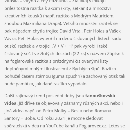
Vitáska – Vityho a Edy Pazourka – Zlaťáka) vznikají i
příležitostná razítka k akcím (křty, setkání) a množství
kreativních kousků (např. razítko s Modrým Mauriciem,
zhoubou Maxmiliána Drápa). Většího množství razítek se
pak nápadem chytla trojice David Vrtal, Petr Holas a Vašek
Vávra. Petr Holas vytvořil na dvou číslovaných listech sadu
otisků razítek a v trojici „V + V + H“ pak vyrobili také
číslovaný sešit ve žlutých deskách (22 ks) s názvem Zápisník
na foglarovská razítka s prázdnými číslovanými listy
doplněnými malými ilustracemi z Rychlých šípů. Razítka
bohužel časem stárnou (guma zpuchří) a zachovaný otisk tak
bude památka, jak dané razítko vypadalo.
Další zajímavý trend poslední doby jsou
fanouškovská
videa
. Již dříve se objevovaly záznamy různých akcí, nebo i
jiná videa např. od Petra Molky – Besta nebo Romana
Šantory – Boba. Od roku 2021 je možné sledovat
sběratelská videa na YouTube kanálu Foglarovec.cz. Letos se