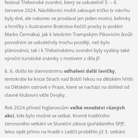
festival Třebsínské zvonění, který se uskutečnil 5. – 6.
července 2024. Návštěvníci mohli zakoupit tričko (v návrhu
byly dvě, ale nakonec se prodával jen jeden motiv), kelímky
a hrníčky s ilustracemi Bratrstva Kočičí pracky (v podání
Marko Čermáka). Jak k letošním Trampským Pikovicím (kvůli
povodním se uskutečnily trochu později, než bylo
plánováno), tak i k Třebsínskému zvonění byly vydány také
výroční turistické známky s motivem z díla JF.
6. 6. došlo ke slavnostnímu
odhalení další lavičky
,
tentokráte ke knize Strach nad Bobří řekou na dětském hřišti
na Dětském ostrově v Praze, které se nachází na dohled od
slavné klubovní věže Dvojky.
Rok 2024 přinesl foglarovcům
velké množství různých
akcí
, kde bylo možné se setkat. Kromě tradičního
červnového setkání ve Sluneční zátoce (pořádaného SPJF,
letos opět přímo na hradě v Ledči) proběhlo již 3. setkání