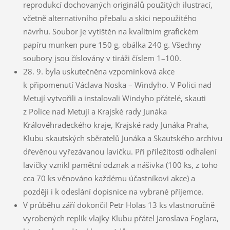
reprodukcí dochovaných originálů použitých ilustrací,
včetně alternativního přebalu a skici nepoužitého
návrhu. Soubor je vytištěn na kvalitním grafickém
papíru munken pure 150 g, obálka 240 g. Všechny
soubory jsou číslovány v tiráži číslem 1–100.
28. 9. byla uskutečněna vzpomínková akce
k připomenutí Václava Noska – Windyho. V Polici nad
Metují vytvořili a instalovali Windyho přátelé, skauti
z Police nad Metují a Krajské rady Junáka
Královéhradeckého kraje, Krajské rady Junáka Praha,
Klubu skautských sběratelů Junáka a Skautského archivu
dřevěnou vyřezávanou lavičku. Při příležitosti odhalení
lavičky vznikl pamětní odznak a nášivka (100 ks, z toho
cca 70 ks věnováno každému účastníkovi akce) a
později i k odeslání dopisnice na vybrané příjemce.
V průběhu září dokončil Petr Holas 13 ks vlastnoručně
vyrobených replik vlajky Klubu přátel Jaroslava Foglara,