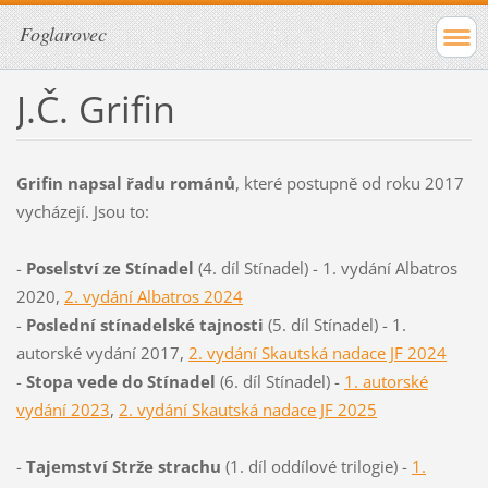
Foglarovec
J.Č. Grifin
Grifin napsal řadu románů
, které postupně od roku 2017
vycházejí. Jsou to:
-
Poselství ze Stínadel
(4. díl Stínadel) - 1. vydání Albatros
2020,
2. vydání Albatros 2024
-
Poslední stínadelské tajnosti
(5. díl Stínadel) - 1.
autorské vydání 2017,
2. vydání Skautská nadace JF
2024
-
Stopa vede do Stínadel
(6. díl Stínadel) -
1. autorské
vydání 2023
,
2. vydání Skautská nadace JF 2025
-
Tajemství Strže strachu
(1. díl oddílové trilogie) -
1.