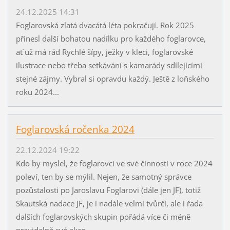
24.12.2025 14:31
Foglarovská zlatá dvacátá léta pokračují. Rok 2025
přinesl další bohatou nadílku pro každého foglarovce,
ať už má rád Rychlé šípy, ježky v kleci, foglarovské
ilustrace nebo třeba setkávání s kamarády sdílejícími
stejné zájmy. Vybral si opravdu každý. Ještě z loňského
roku 2024...
Foglarovská ročenka 2024
22.12.2024 19:22
Kdo by myslel, že foglarovci ve své činnosti v roce 2024
poleví, ten by se mýlil. Nejen, že samotný správce
pozůstalosti po Jaroslavu Foglarovi (dále jen JF), totiž
Skautská nadace JF, je i nadále velmi tvůrčí, ale i řada
dalších foglarovských skupin pořádá více či méně