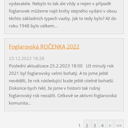
vydavatele. Nebylo to tak ale vždy a nejen v případě
foglarovek můžeme najít knihy stejného vydání v obou
těchto základních typech vazby. Jak to tedy bylo? Až do
roku 1948 bylo celkem...
Foglarovská ROČENKA 2022
23.12.2022 18:28
Poslední aktualizace 25.2.2023 18:00 Už minulý rok
2021 byl foglarovsky velmi bohatý. A to jsme ještě
nevěděli, že rok následující bude ještě citelně bohatší.
Dokonce bych řekl, že jsme v historii tak rušný
foglarovský rok nezažili. Celkově se aktivní foglarovská
komunita...
1
2
3
4
>
>>