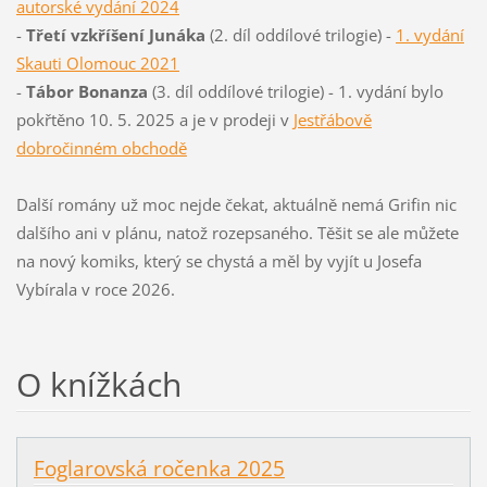
autorské vydání 2024
-
Třetí vzkříšení Junáka
(2. díl oddílové trilogie) -
1. vydání
Skauti Olomouc 2021
-
Tábor Bonanza
(3. díl oddílové trilogie) - 1. vydání bylo
pokřtěno 10. 5. 2025 a je v prodeji v
Jestřábově
dobročinném obchodě
Další romány už moc nejde čekat, aktuálně nemá Grifin nic
dalšího ani v plánu, natož rozepsaného. Těšit se ale můžete
na nový komiks, který se chystá a měl by vyjít u Josefa
Vybírala v roce 2026.
O knížkách
Foglarovská ročenka 2025