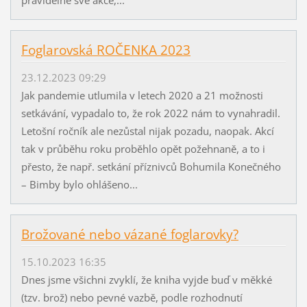
pravidelně své akce,...
Foglarovská ROČENKA 2023
23.12.2023 09:29
Jak pandemie utlumila v letech 2020 a 21 možnosti
setkávání, vypadalo to, že rok 2022 nám to vynahradil.
Letošní ročník ale nezůstal nijak pozadu, naopak. Akcí
tak v průběhu roku proběhlo opět požehnaně, a to i
přesto, že např. setkání příznivců Bohumila Konečného
– Bimby bylo ohlášeno...
Brožované nebo vázané foglarovky?
15.10.2023 16:35
Dnes jsme všichni zvyklí, že kniha vyjde buď v měkké
(tzv. brož) nebo pevné vazbě, podle rozhodnutí