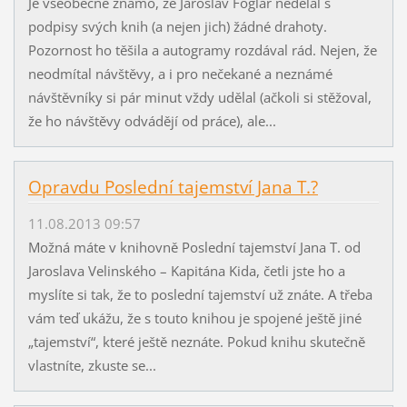
Je všeobecně známo, že Jaroslav Foglar nedělal s
podpisy svých knih (a nejen jich) žádné drahoty.
Pozornost ho těšila a autogramy rozdával rád. Nejen, že
neodmítal návštěvy, a i pro nečekané a neznámé
návštěvníky si pár minut vždy udělal (ačkoli si stěžoval,
že ho návštěvy odvádějí od práce), ale...
Opravdu Poslední tajemství Jana T.?
11.08.2013 09:57
Možná máte v knihovně Poslední tajemství Jana T. od
Jaroslava Velinského – Kapitána Kida, četli jste ho a
myslíte si tak, že to poslední tajemství už znáte. A třeba
vám teď ukážu, že s touto knihou je spojené ještě jiné
„tajemství“, které ještě neznáte. Pokud knihu skutečně
vlastníte, zkuste se...