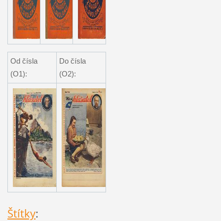
Od čísla
Do čísla
(O1):
(O2):
Štítky
: