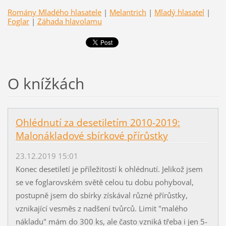
Romány Mladého hlasatele
|
Melantrich
|
Mladý hlasatel
|
Foglar
|
Záhada hlavolamu
O knížkách
Ohlédnutí za desetiletím 2010-2019:
Malonákladové sbírkové přírůstky
23.12.2019 15:01
Konec desetiletí je příležitostí k ohlédnutí. Jelikož jsem
se ve foglarovském světě celou tu dobu pohyboval,
postupně jsem do sbírky získával různé přírůstky,
vznikající vesměs z nadšení tvůrců. Limit "malého
nákladu" mám do 300 ks, ale často vzniká třeba i jen 5-