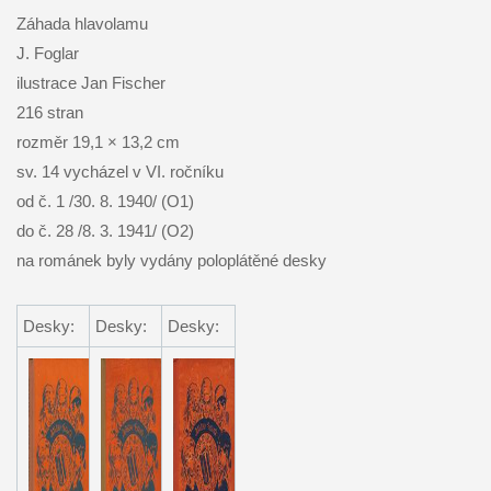
Záhada hlavolamu
J. Foglar
ilustrace Jan Fischer
216 stran
rozměr 19,1 × 13,2 cm
sv. 14 vycházel v VI. ročníku
od č. 1 /30. 8. 1940/ (O1)
do č. 28 /8. 3. 1941/ (O2)
na románek byly vydány poloplátěné desky
Desky:
Desky:
Desky: