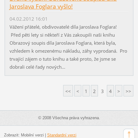
Jaroslava Foglara vyšlo!
04.02.2012 16:01
Vážení přátelé, obdivovatelé díla Jaroslava Foglara!
Před pěti lety si někteří z Vás zakoupili naši knihu
Obrazový soupis díla Jaroslava Foglara, která byla,
vzhledem k omezenému nákladu, záhy vyprodaná. Pro
trvající zájem o tuto knihu a také proto, že jsme se
dobrali celé řady nových...
<<
<
1
2
3
4
>
>>
© 2008 Všechna práva vyhrazena.
Zobrazit:
Mobilní verzi
|
Standardní verzi