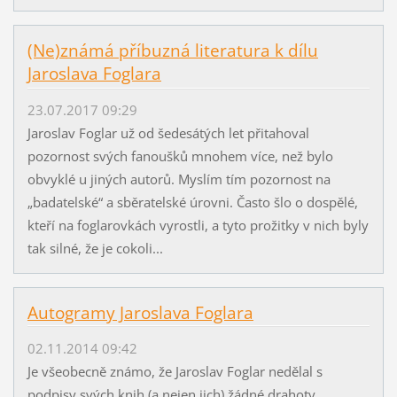
(Ne)známá příbuzná literatura k dílu
Jaroslava Foglara
23.07.2017 09:29
Jaroslav Foglar už od šedesátých let přitahoval
pozornost svých fanoušků mnohem více, než bylo
obvyklé u jiných autorů. Myslím tím pozornost na
„badatelské“ a sběratelské úrovni. Často šlo o dospělé,
kteří na foglarovkách vyrostli, a tyto prožitky v nich byly
tak silné, že je cokoli...
Autogramy Jaroslava Foglara
02.11.2014 09:42
Je všeobecně známo, že Jaroslav Foglar nedělal s
podpisy svých knih (a nejen jich) žádné drahoty.