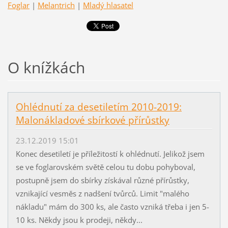
Foglar
|
Melantrich
|
Mladý hlasatel
O knížkách
Ohlédnutí za desetiletím 2010-2019:
Malonákladové sbírkové přírůstky
23.12.2019 15:01
Konec desetiletí je příležitostí k ohlédnutí. Jelikož jsem
se ve foglarovském světě celou tu dobu pohyboval,
postupně jsem do sbírky získával různé přírůstky,
vznikající vesměs z nadšení tvůrců. Limit "malého
nákladu" mám do 300 ks, ale často vzniká třeba i jen 5-
10 ks. Někdy jsou k prodeji, někdy...