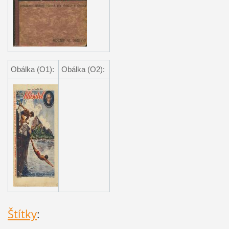
Obálka (O1):
Obálka (O2):
Štítky
: