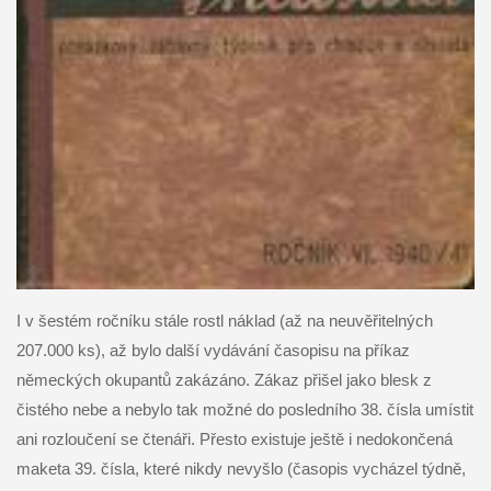
I v šestém ročníku stále rostl náklad (až na neuvěřitelných
207.000 ks), až bylo další vydávání časopisu na příkaz
německých okupantů zakázáno. Zákaz přišel jako blesk z
čistého nebe a nebylo tak možné do posledního 38. čísla umístit
ani rozloučení se čtenáři. Přesto existuje ještě i nedokončená
maketa 39. čísla, které nikdy nevyšlo (časopis vycházel týdně,