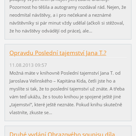
Pozornost ho těšila a autogramy rozdával rád. Nejen, že
neodmítal návštěvy, a i pro nečekané a neznámé
návštěvníky si pár minut vždy udělal (ačkoli si stěžoval,
že ho návštěvy odvádějí od práce), ale...
Opravdu Poslední tajemství Jana T.?
11.08.2013 09:57
Možná máte v knihovně Poslední tajemství Jana T. od
Jaroslava Velinského – Kapitána Kida, četli jste ho a
myslíte si tak, že to poslední tajemství už znáte. A třeba
vám teď ukážu, že s touto knihou je spojené ještě jiné
„tajemství“, které ještě neznáte. Pokud knihu skutečně
vlastníte, zkuste se...
Druhé vydání Obrazového soupisu díla