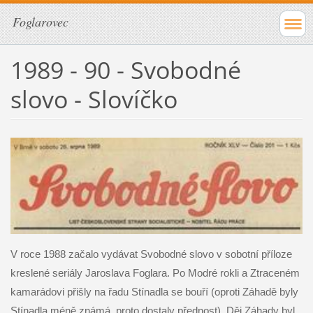
Foglarovec
1989 - 90 - Svobodné
slovo - Slovíčko
V roce 1988 začalo vydávat Svobodné slovo v sobotní příloze
kreslené seriály Jaroslava Foglara. Po Modré rokli a Ztraceném
kamarádovi přišly na řadu Stínadla se bouří (oproti Záhadě byly
Stínadla méně známá, proto dostaly přednost). Děj Záhady byl