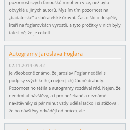
pozornost svých fanoušků mnohem více, než bylo
obvyklé u jiných autorů. Myslím tím pozornost na
„badatelské“ a sběratelské úrovni. Často šlo o dospělé,
kteří na foglarovkách vyrostli, a tyto prožitky v nich byly
tak silné, že je cokoli...
Autogramy Jaroslava Foglara
02.11.2014 09:42
Je všeobecně známo, že Jaroslav Foglar nedělal s
podpisy svých knih (a nejen jich) žádné drahoty.
Pozornost ho těšila a autogramy rozdával rád. Nejen, že
neodmítal návštěvy, a i pro nečekané a neznámé
návštěvníky si pár minut vždy udělal (ačkoli si stěžoval,
že ho návštěvy odvádějí od práce), ale...