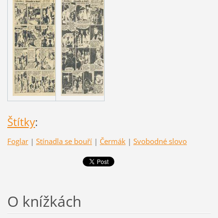
Štítky
:
Foglar
|
Stínadla se bouří
|
Čermák
|
Svobodné slovo
O knížkách