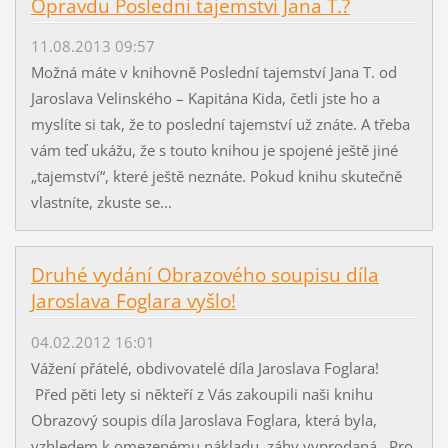
Opravdu Poslední tajemství Jana T.?
11.08.2013 09:57
Možná máte v knihovně Poslední tajemství Jana T. od
Jaroslava Velinského – Kapitána Kida, četli jste ho a
myslíte si tak, že to poslední tajemství už znáte. A třeba
vám teď ukážu, že s touto knihou je spojené ještě jiné
„tajemství“, které ještě neznáte. Pokud knihu skutečně
vlastníte, zkuste se...
Druhé vydání Obrazového soupisu díla
Jaroslava Foglara vyšlo!
04.02.2012 16:01
Vážení přátelé, obdivovatelé díla Jaroslava Foglara!
Před pěti lety si někteří z Vás zakoupili naši knihu
Obrazový soupis díla Jaroslava Foglara, která byla,
vzhledem k omezenému nákladu, záhy vyprodaná. Pro