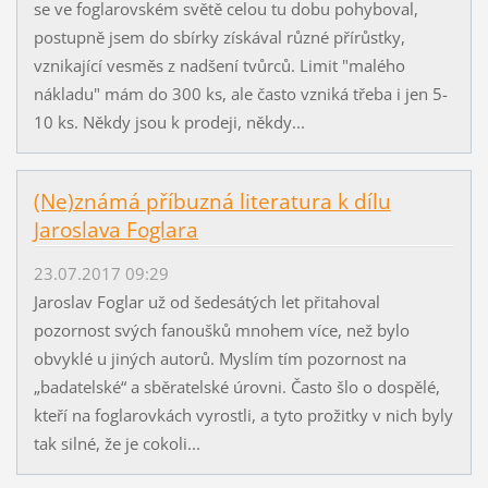
se ve foglarovském světě celou tu dobu pohyboval,
postupně jsem do sbírky získával různé přírůstky,
vznikající vesměs z nadšení tvůrců. Limit "malého
nákladu" mám do 300 ks, ale často vzniká třeba i jen 5-
10 ks. Někdy jsou k prodeji, někdy...
(Ne)známá příbuzná literatura k dílu
Jaroslava Foglara
23.07.2017 09:29
Jaroslav Foglar už od šedesátých let přitahoval
pozornost svých fanoušků mnohem více, než bylo
obvyklé u jiných autorů. Myslím tím pozornost na
„badatelské“ a sběratelské úrovni. Často šlo o dospělé,
kteří na foglarovkách vyrostli, a tyto prožitky v nich byly
tak silné, že je cokoli...