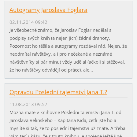
Autogramy Jaroslava Foglara
02.11.2014 09:42
Je všeobecně známo, že Jaroslav Foglar nedělal s
podpisy svých knih (a nejen jich) žádné drahoty.
Pozornost ho těšila a autogramy rozdával rád. Nejen, že
neodmítal návštěvy, a i pro nečekané a neznámé
návštěvníky si pár minut vždy udělal (ačkoli si stěžoval,
že ho návštěvy odvádějí od práce), ale...
Opravdu Poslední tajemství Jana T.?
11.08.2013 09:57
Možná máte v knihovně Poslední tajemství Jana T. od
Jaroslava Velinského – Kapitána Kida, četli jste ho a
myslíte si tak, že to poslední tajemství už znáte. A třeba
vám teď ukážu, že s touto knihou je spojené ještě jiné