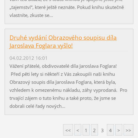
„tajemství“, které ještě neznáte. Pokud knihu skutečně
vlastníte, zkuste se...
Druhé vydání Obrazového soupisu díla
Jaroslava Foglara vyšlo!
04.02.2012 16:01
Vážení přátelé, obdivovatelé díla Jaroslava Foglara!
Před pěti lety si někteří z Vás zakoupili naši knihu
Obrazový soupis díla Jaroslava Foglara, která byla,
vzhledem k omezenému nákladu, záhy vyprodaná. Pro
trvající zájem o tuto knihu a také proto, že jsme se
dobrali celé řady nových...
<<
<
1
2
3
4
>
>>