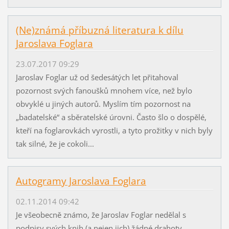
(Ne)známá příbuzná literatura k dílu
Jaroslava Foglara
23.07.2017 09:29
Jaroslav Foglar už od šedesátých let přitahoval
pozornost svých fanoušků mnohem více, než bylo
obvyklé u jiných autorů. Myslím tím pozornost na
„badatelské“ a sběratelské úrovni. Často šlo o dospělé,
kteří na foglarovkách vyrostli, a tyto prožitky v nich byly
tak silné, že je cokoli...
Autogramy Jaroslava Foglara
02.11.2014 09:42
Je všeobecně známo, že Jaroslav Foglar nedělal s
podpisy svých knih (a nejen jich) žádné drahoty.