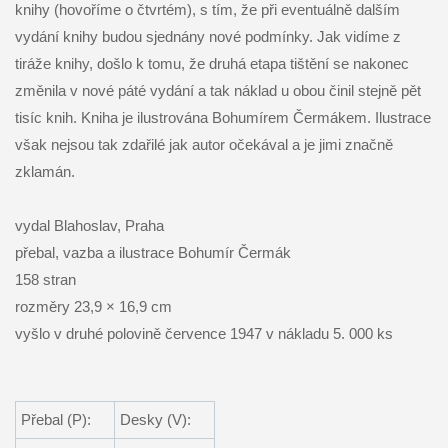
knihy (hovoříme o čtvrtém), s tím, že při eventuálně dalším
vydání knihy budou sjednány nové podmínky. Jak vidíme z
tiráže knihy, došlo k tomu, že druhá etapa tištění se nakonec
změnila v nové páté vydání a tak náklad u obou činil stejně pět
tisíc knih. Kniha je ilustrována Bohumírem Čermákem. Ilustrace
však nejsou tak zdařilé jak autor očekával a je jimi značně
zklamán.
vydal Blahoslav, Praha
přebal, vazba a ilustrace Bohumír Čermák
158 stran
rozměry 23,9 × 16,9 cm
vyšlo v druhé polovině července 1947 v nákladu 5. 000 ks
Přebal (P):
Desky (V):