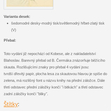
Varianta desek:
šedomodré desky-modrý tisk/světlemodrý hřbet-zlatý tisk
(V)
Přebal:
Toto vydání již nepochází od Kobese, ale z nakladatelství
Blahoslav. Barevný přebal od B. Čermáka znázorňuje běžícího
skauta. Rozlišujícími znaky pro přebal 4 vydání jsou:
tvrdší dřevitý papír, plocha lesa za skautovou hlavou je spíše do
zelena, má rozlišný font u názvu knihy na přední záložce. Dále
třetí odstavec přední záložky končí "i bitkách" a třetí odstavec
zadní záložky končí "bliky".
Štítky
: