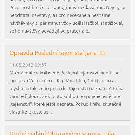
Pozornost ho těšila a autogramy rozdával rád. Nejen, že
neodmítal návštěvy, a i pro nečekané a neznámé
návštěvníky si pár minut vždy udělal (ačkoli si stěžoval,
že ho návštěvy odvádějí od práce), ale...
Opravdu Poslední tajemství Jana T.?
11.08.2013 09:57
Možná máte v knihovně Poslední tajemství Jana T. od
Jaroslava Velinského – Kapitána Kida, četli jste ho a
myslíte si tak, že to poslední tajemství už znáte. A třeba
vám teď ukážu, že s touto knihou je spojené ještě jiné
„tajemství“, které ještě neznáte. Pokud knihu skutečně
vlastníte, zkuste se...
Druhé vydání Obrazového soupisu díla