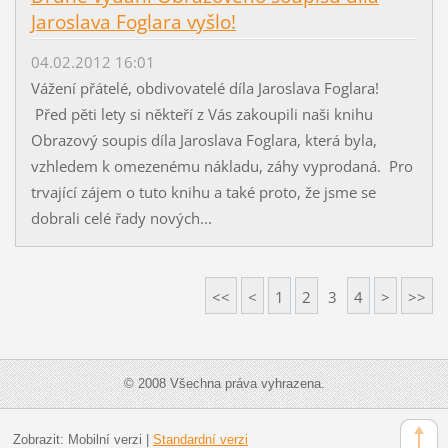
Jaroslava Foglara vyšlo!
04.02.2012 16:01
Vážení přátelé, obdivovatelé díla Jaroslava Foglara!
Před pěti lety si někteří z Vás zakoupili naši knihu
Obrazový soupis díla Jaroslava Foglara, která byla,
vzhledem k omezenému nákladu, záhy vyprodaná. Pro
trvající zájem o tuto knihu a také proto, že jsme se
dobrali celé řady nových...
<<
<
1
2
3
4
>
>>
© 2008 Všechna práva vyhrazena.
Zobrazit:
Mobilní verzi
|
Standardní verzi