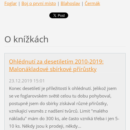
Foglar
|
Boj o první místo
|
Blahoslav
|
Čermák
O knížkách
Ohlédnutí za desetiletím 2010-2019:
Malonákladové sbírkové přírůstky
23.12.2019 15:01
Konec desetiletí je příležitostí k ohlédnutí. Jelikož jsem
se ve foglarovském světě celou tu dobu pohyboval,
postupně jsem do sbírky získával různé přírůstky,
vznikající vesměs z nadšení tvůrců. Limit "malého
nákladu" mám do 300 ks, ale často vzniká třeba i jen 5-
10 ks. Někdy jsou k prodeji, někdy...