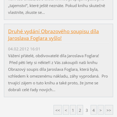
„tajemství“, které ještě neznáte. Pokud knihu skutečně
vlastníte, zkuste se...
Druhé vydání Obrazového soupisu díla
Jaroslava Foglara vyšlo!
04.02.2012 16:01
Vážení přátelé, obdivovatelé díla Jaroslava Foglara!
Před pěti lety si někteří z Vás zakoupili naši knihu
Obrazový soupis díla Jaroslava Foglara, která byla,
vzhledem k omezenému nákladu, záhy vyprodaná. Pro
trvající zájem o tuto knihu a také proto, že jsme se
dobrali celé řady nových...
<<
<
1
2
3
4
>
>>