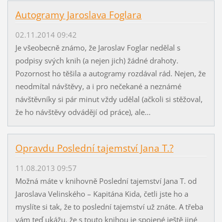
Autogramy Jaroslava Foglara
02.11.2014 09:42
Je všeobecně známo, že Jaroslav Foglar nedělal s
podpisy svých knih (a nejen jich) žádné drahoty.
Pozornost ho těšila a autogramy rozdával rád. Nejen, že
neodmítal návštěvy, a i pro nečekané a neznámé
návštěvníky si pár minut vždy udělal (ačkoli si stěžoval,
že ho návštěvy odvádějí od práce), ale...
Opravdu Poslední tajemství Jana T.?
11.08.2013 09:57
Možná máte v knihovně Poslední tajemství Jana T. od
Jaroslava Velinského – Kapitána Kida, četli jste ho a
myslíte si tak, že to poslední tajemství už znáte. A třeba
vám teď ukážu, že s touto knihou je spojené ještě jiné