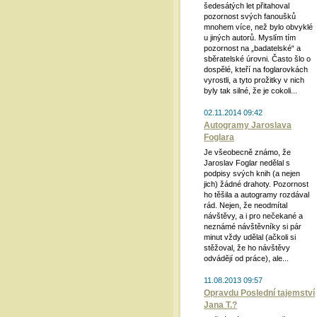
šedesátých let přitahoval
pozornost svých fanoušků
mnohem více, než bylo obvyklé
u jiných autorů. Myslím tím
pozornost na „badatelské“ a
sběratelské úrovni. Často šlo o
dospělé, kteří na foglarovkách
vyrostli, a tyto prožitky v nich
byly tak silné, že je cokoli...
02.11.2014 09:42
Autogramy Jaroslava
Foglara
Je všeobecně známo, že
Jaroslav Foglar nedělal s
podpisy svých knih (a nejen
jich) žádné drahoty. Pozornost
ho těšila a autogramy rozdával
rád. Nejen, že neodmítal
návštěvy, a i pro nečekané a
neznámé návštěvníky si pár
minut vždy udělal (ačkoli si
stěžoval, že ho návštěvy
odvádějí od práce), ale...
11.08.2013 09:57
Opravdu Poslední tajemství
Jana T.?