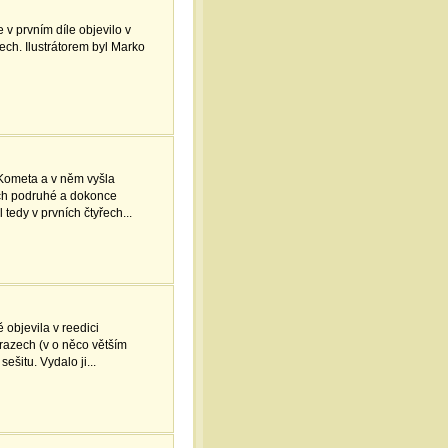
 v prvním díle objevilo v
ech. Ilustrátorem byl Marko
Kometa a v něm vyšla
tech podruhé a dokonce
 tedy v prvních čtyřech...
 objevila v reedici
razech (v o něco větším
ešitu. Vydalo ji...