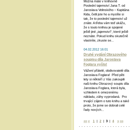
Možná máte v knihovně
Poslední tajemství Jana T. od
Jaroslava Velinského – Kapitána
Kida, četli jste ho a myslíte si
tak, že to poslední tajemství už
znáte. A třeba vám teď ukážu,
že s touto knihou je spojené
ještě jiné „tajemství“, které ještě
neznáte. Pokud knihu skutečně
vlastníte, zkuste se...
04.02.2012 16:01
Druhé vydání Obrazového
soupisu díla Jaroslava
Foglara vyšlo!
Vážení přátelé, obdivovatelé díla
Jaroslava Foglara! Před pěti
lety si někteří z Vás zakoupili
naši knihu Obrazový soupis díla
Jaroslava Foglara, která byla,
vzhledem k omezenému
nákladu, záhy vyprodaná. Pro
trvající zájem o tuto knihu a také
proto, že jsme se dobrali celé
řady nových...
<<
<
1
|
2
|
3
|
4
>
>>