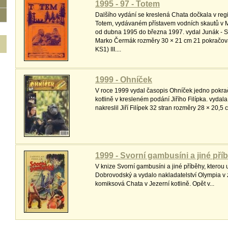
1995 - 97 - Totem
Dalšího vydání se kreslená Chata dočkala v re
Totem, vydávaném přístavem vodních skautů v M
od dubna 1995 do března 1997. vydal Junák - S
Marko Čermák rozměry 30 × 21 cm 21 pokračován
KS1) III....
1999 - Ohníček
V roce 1999 vydal časopis Ohníček jedno pokra
kotlině v kresleném podání Jiřího Filípka. vydal
nakreslil Jiří Filípek 32 stran rozměry 28 × 20,5 c
1999 - Svorní gambusíni a jiné pří
V knize Svorní gambusíni a jiné příběhy, kterou
Dobrovodský a vydalo nakladatelství Olympia v 
komiksová Chata v Jezerní kotlině. Opět v...