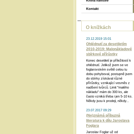
Kniha návštěv
Kontakt
O knížkách
23.12.2019 15:01
Ohlédnutí za desetiletím
2010-2019: Malonákladové
sbírkové přírůstky
Konec desetiletí je příležitostí k
ohlédnutí. Jelikož jsem se ve
foglarovském světě celou tu
dobu pohyboval, postupně jsem
do sbírky získával různé
přírůstky, vznikající vesměs z
nadšení tvůrců. Limit "malého
nákladu" mám do 300 ks, ale
často vzniká třeba i jen 5-10 ks.
Někdy jsou k prodeji, někdy...
23.07.2017 09:29
(Ne)známá příbuzná
literatura k dílu Jaroslava
Foglara
Jaroslav Foglar už od