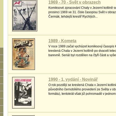
1969 - 70 - Svět v obrazech
Komiksové zpracování Chaty v Jezerní kotlině se
prosinci 1969 ve 31. čísle časopisu Svět v obraz
Čermák, tehdejší kreslíř Rychlých...
1989 - Kometa
V roce 1989 začal vycházet komiksový časopis 
kreslená Chata v Jezerní kotlině po dvaceti le
barevně. Seriál byl rozdělen na čtyři části a vyšel
1990 - 1. vydání - Novinář
O rok později se kreslená Chata v Jezerní kotlině
původního černobílého provedení ze Světa v ob
formátu), tentokrát však již pohromadě v jednom s