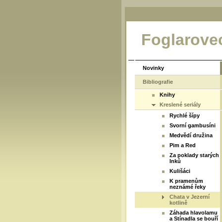
Foglarove
Novinky
Bibliografie
Knihy
Kreslené seriály
Rychlé šípy
Svorní gambusíni
Medvědí družina
Pim a Red
Za poklady starých
Inků
Kulišáci
K pramenům
neznámé řeky
Chata v Jezerní
kotlině
Záhada hlavolamu
a Stínadla se bouří