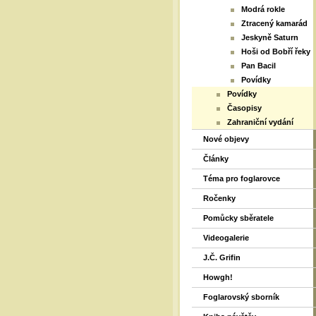
Modrá rokle
Ztracený kamarád
Jeskyně Saturn
Hoši od Bobří řeky
Pan Bacil
Povídky
Povídky
Časopisy
Zahraniční vydání
Nové objevy
Články
Téma pro foglarovce
Ročenky
Pomůcky sběratele
Videogalerie
J.Č. Grifin
Howgh!
Foglarovský sborník