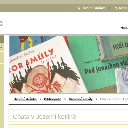
Úvodní stránka
Mapa 
c
Hled
Úvodní stránka
Bibliografie
Kreslené seriály
Chata v Jezerní kotl
Chata v Jezerní kotlině