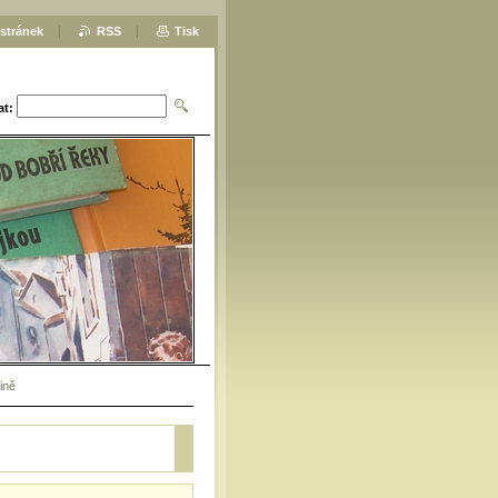
stránek
RSS
Tisk
at:
ině