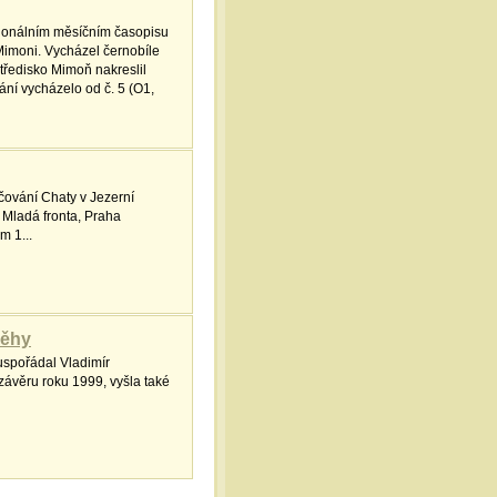
gionálním měsíčním časopisu
imoni. Vycházel černobíle
tředisko Mimoň nakreslil
í vycházelo od č. 5 (O1,
čování Chaty v Jezerní
a Mladá fronta, Praha
m 1...
běhy
 uspořádal Vladimír
závěru roku 1999, vyšla také