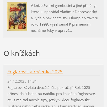
V knize Svorní gambusíni a jiné příběhy,
kterou uspořádal Vladimír Dobrovodský
a vydalo nakladatelství Olympia v závěru
roku 1999, vyšel seriál K pramenům
neznámé řeky v úpravě...
O knížkách
Foglarovská ročenka 2025
24.12.2025 14:31
Foglarovská zlatá dvacátá léta pokračují. Rok 2025
přinesl další bohatou nadílku pro každého foglarovce,
ať už má rád Rychlé šípy, ježky v kleci, foglarovské
ilustrace nebo třeba setkávání s kamarády sdílejícími