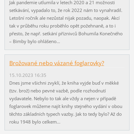
Jak pandemie utlumila v letech 2020 a 21 možnosti
setkávání, vypadalo to, že rok 2022 nám to vynahradil.
Letošní ročník ale nezůstal nijak pozadu, naopak. Akcí
tak v průběhu roku proběhlo opět požehnaně, a to i
přesto, že např. setkání příznivců Bohumila Konečného
– Bimby bylo ohlášeno...
Brožované nebo vázané foglarovky?
15.10.2023 16:35
Dnes jsme všichni zvyklí, že kniha vyjde buď v měkké
(tzv. brož) nebo pevné vazbě, podle rozhodnutí
vydavatele. Nebylo to tak ale vždy a nejen v případě
foglarovek můžeme najít knihy stejného vydání v obou
těchto základních typech vazby. Jak to tedy bylo? Až do
roku 1948 bylo celkem...