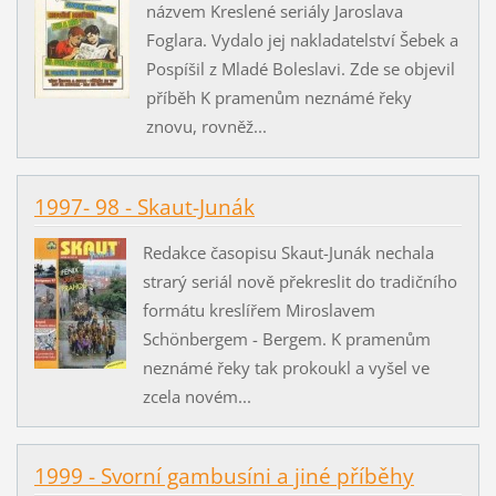
názvem Kreslené seriály Jaroslava
Foglara. Vydalo jej nakladatelství Šebek a
Pospíšil z Mladé Boleslavi. Zde se objevil
příběh K pramenům neznámé řeky
znovu, rovněž...
1997- 98 - Skaut-Junák
Redakce časopisu Skaut-Junák nechala
strarý seriál nově překreslit do tradičního
formátu kreslířem Miroslavem
Schönbergem - Bergem. K pramenům
neznámé řeky tak prokoukl a vyšel ve
zcela novém...
1999 - Svorní gambusíni a jiné příběhy