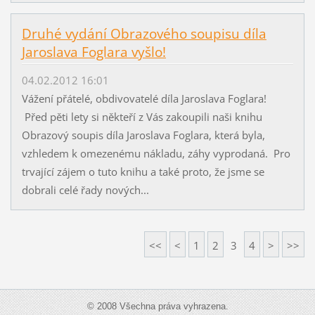
Druhé vydání Obrazového soupisu díla
Jaroslava Foglara vyšlo!
04.02.2012 16:01
Vážení přátelé, obdivovatelé díla Jaroslava Foglara!
Před pěti lety si někteří z Vás zakoupili naši knihu
Obrazový soupis díla Jaroslava Foglara, která byla,
vzhledem k omezenému nákladu, záhy vyprodaná. Pro
trvající zájem o tuto knihu a také proto, že jsme se
dobrali celé řady nových...
<<
<
1
2
3
4
>
>>
© 2008 Všechna práva vyhrazena.