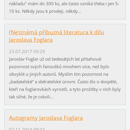
nákladu" mám do 300 ks, ale často vzniká třeba i jen 5-
10 ks. Někdy jsou k prodeji, někdy...
(Ne)známá příbuzná literatura k dílu
Jaroslava Foglara
23.07.2017 09:29
Jaroslav Foglar už od šedesátých let přitahoval
pozornost svých fanoušků mnohem více, než bylo
obvyklé u jiných autorů. Myslím tím pozornost na
„badatelské“ a sběratelské úrovni. Často šlo o dospělé,
kteří na foglarovkách vyrostli, a tyto prožitky v nich byly
tak silné, že je cokoli...
Autogramy Jaroslava Foglara
02.11.2014 09:42