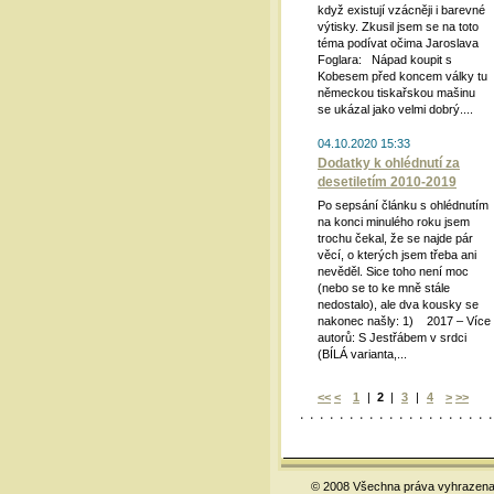
když existují vzácněji i barevné
výtisky. Zkusil jsem se na toto
téma podívat očima Jaroslava
Foglara: Nápad koupit s
Kobesem před koncem války tu
německou tiskařskou mašinu
se ukázal jako velmi dobrý....
04.10.2020 15:33
Dodatky k ohlédnutí za
desetiletím 2010-2019
Po sepsání článku s ohlédnutím
na konci minulého roku jsem
trochu čekal, že se najde pár
věcí, o kterých jsem třeba ani
nevěděl. Sice toho není moc
(nebo se to ke mně stále
nedostalo), ale dva kousky se
nakonec našly: 1) 2017 – Více
autorů: S Jestřábem v srdci
(BÍLÁ varianta,...
<<
<
1
|
2
|
3
|
4
>
>>
© 2008 Všechna práva vyhrazena