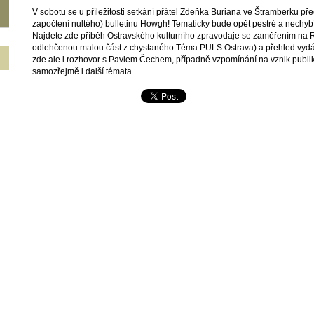
V sobotu se u příležitosti setkání přátel Zdeňka Buriana ve Štramberku předs
započtení nultého) bulletinu Howgh! Tematicky bude opět pestré a nechybí
Najdete zde příběh Ostravského kulturního zpravodaje se zaměřením na R
odlehčenou malou část z chystaného Téma PULS Ostrava) a přehled vydán
zde ale i rozhovor s Pavlem Čechem, případně vzpomínání na vznik publi
samozřejmě i další témata...