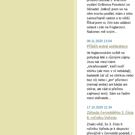
prosinci dočkali 1. knižního
vydání Grifinova Poselství ze
Stínadel. Jelikož jsem se na
něm trochu podílel, mám z toho
samozřejmě radost o to větší.
Říkal jsem si, čím tuto událost
oslavit i zde na Foglarovci.
Nakonec mě svým...
08.11.2020 13:04
Příběh jedné pohlednice
Ve foglarovském světě se
pohybují lidé s různými zájmy.
Jsou tak mezi námi
„shraňovatelé“, kteří tvoří
sbírku (ale moc v ní nebádají),
badatelé (ať už se sbírkou nebo
bez ní) nebo i „jen“ příznivci
(nemají ambici ani bádat ani
sbírat, ale rádi si přečtou
zajímavý text). Sám se řadím
mezi sběratele...
17.10.2020 11:34
Záhada černobílého 3. čísla
II. ročníku Vpředu
Znalci vědí, že 3. číslo II.
ročníku Vpředu je k dispozici
převážně v černobílé podobě, i