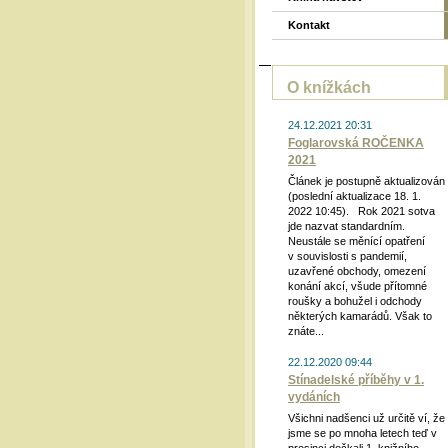
Kontakt
O knížkách
24.12.2021 20:31
Foglarovská ROČENKA
2021
Článek je postupně aktualizován
(poslední aktualizace 18. 1.
2022 10:45). Rok 2021 sotva
jde nazvat standardním.
Neustále se měnící opatření
v souvislosti s pandemií,
uzavřené obchody, omezení
konání akcí, všude přítomné
roušky a bohužel i odchody
některých kamarádů. Však to
znáte...
22.12.2020 09:44
Stínadelské příběhy v 1.
vydáních
Všichni nadšenci už určitě ví, že
jsme se po mnoha letech teď v