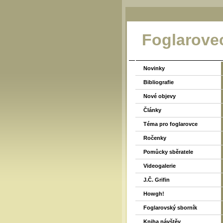
Foglarove
Novinky
Bibliografie
Nové objevy
Články
Téma pro foglarovce
Ročenky
Pomůcky sběratele
Videogalerie
J.Č. Grifin
Howgh!
Foglarovský sborník
Kniha návštěv