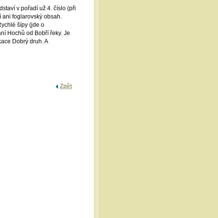
taví v pořadí už 4. číslo (při
 ani foglarovský obsah.
ychlé šípy (jde o
í Hochů od Bobří řeky. Je
kace Dobrý druh. A
Zpět