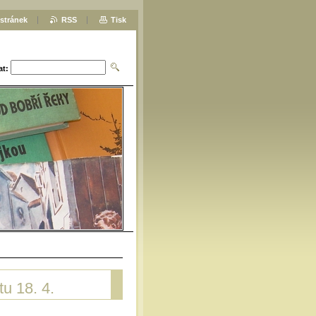
stránek
RSS
Tisk
at:
u 18. 4.