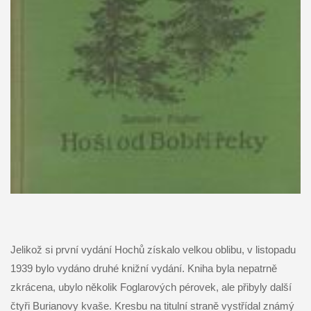
Jelikož si první vydání Hochů získalo velkou oblibu, v listopadu
1939 bylo vydáno druhé knižní vydání. Kniha byla nepatrně
zkrácena, ubylo několik Foglarových pérovek, ale přibyly další
čtyři Burianovy kvaše. Kresbu na titulní straně vystřídal známý