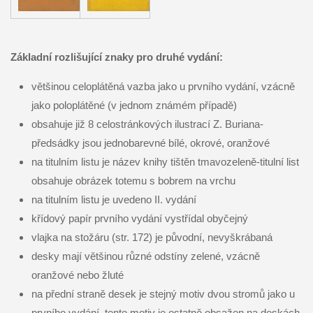
Základní rozlišující znaky pro druhé vydání:
většinou celoplátěná vazba jako u prvního vydání, vzácně
jako poloplátěné (v jednom známém případě)
obsahuje již 8 celostránkových ilustrací Z. Buriana-
předsádky jsou jednobarevné bílé, okrové, oranžové
na titulním listu je název knihy tištěn tmavozeleně-titulní list
obsahuje obrázek totemu s bobrem na vrchu
na titulním listu je uvedeno II. vydání
křídový papír prvního vydání vystřídal obyčejný
vlajka na stožáru (str. 172) je původní, nevyškrábaná
desky mají většinou různé odstíny zelené, vzácně
oranžové nebo žluté
na přední straně desek je stejný motiv dvou stromů jako u
prvního vydání, tento motiv je ostatně obsažen na deskách