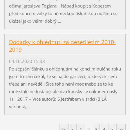
očima Jaroslava Foglara: Nápad koupit s Kobesem
před koncem války tu německou tiskařskou mašinu se
ukázal jako velmi dobrý....
Dodatky k ohlédnutí za desetiletím 2010-
2019
04.10.2020 15:33
Po sepsání článku s ohlédnutím na konci minulého roku
jsem trochu čekal, že se najde pár věcí, o kterých jsem
třeba ani nevěděl. Sice toho není moc (nebo se to ke
mně stále nedostalo), ale dva kousky se nakonec našly:
1) 2017 – Více autorů: S Jestřábem v srdci (BÍLÁ
varianta,...
<<
<
1
2
3
4
>
>>