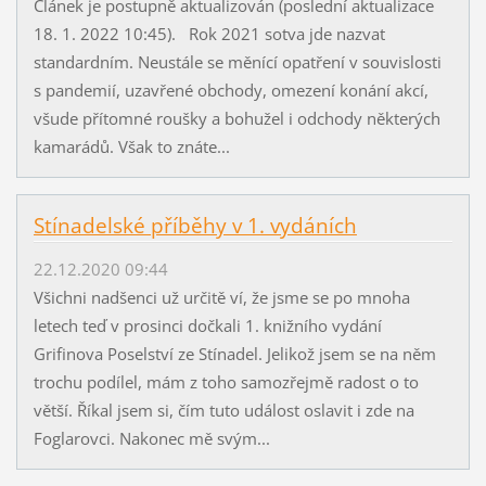
Článek je postupně aktualizován (poslední aktualizace
18. 1. 2022 10:45). Rok 2021 sotva jde nazvat
standardním. Neustále se měnící opatření v souvislosti
s pandemií, uzavřené obchody, omezení konání akcí,
všude přítomné roušky a bohužel i odchody některých
kamarádů. Však to znáte...
Stínadelské příběhy v 1. vydáních
22.12.2020 09:44
Všichni nadšenci už určitě ví, že jsme se po mnoha
letech teď v prosinci dočkali 1. knižního vydání
Grifinova Poselství ze Stínadel. Jelikož jsem se na něm
trochu podílel, mám z toho samozřejmě radost o to
větší. Říkal jsem si, čím tuto událost oslavit i zde na
Foglarovci. Nakonec mě svým...