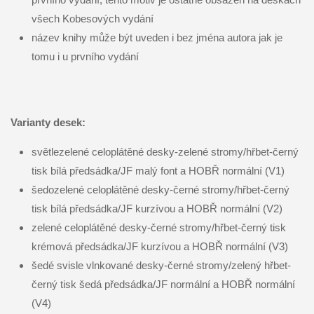
všech Kobesových vydání
název knihy může být uveden i bez jména autora jak je
tomu i u prvního vydání
Varianty desek:
světlezelené celoplátěné desky-zelené stromy/hřbet-černý
tisk bílá předsádka/JF malý font a HOBŘ normální (V1)
šedozelené celoplátěné desky-černé stromy/hřbet-černý
tisk bílá předsádka/JF kurzívou a HOBŘ normální (V2)
zelené celoplátěné desky-černé stromy/hřbet-černý tisk
krémová předsádka/JF kurzívou a HOBŘ normální (V3)
šedé svisle vlnkované desky-černé stromy/zelený hřbet-
černý tisk šedá předsádka/JF normální a HOBŘ normální
(V4)