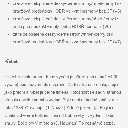
oranžové celoplátěné desky-černé stromy/hřbet-černý tisk
oranžová předsádka/HOBŘ velkými písmeny bez JF (V5)
oranžové celoplátěné desky-černé stromy/hřbet-černý tisk
šedá předsádka/JF malý font a HOBŘ normální (V6)
žluté celoplátěné desky-černé stromy/hřbet-černý tisk
oranžová předsádka/HOBŘ velkými písmeny bez JF (V7)
Přebal:
Hlavním znakem pro druhé vydání je přímo jeho označení (II.
vydání) pod názvem dole vpravo. Zadní strana přebalu, stejně
jako přední a hřbet je černě tištěna. Totožnost se zadní stranou
přebalu dotisku prvního vydání Boje není náhodná, obě jsou z
roku 1939. Obsahuje: (J. Novák) Zelené jezero, (J. Foglar)
Chata v Jezerní kotlině, Hoši od Bobří řeky II. vydání, Tábor
smůly, Boj o první místo a (J. Nauman) Po neznámé stopě.