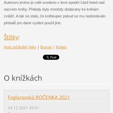
Autorovo jméno je celé uvedeno v levé spodní části hned nad
názvem knihy. Přebaly byly mnohdy dodávány ke knihám
zvlášť. A tak se stalo, že knihkupec pokud se mu nedostávalo
přebalů pro dané vydání použil jiné.
Štítky
:
Hoši od Bobří řeky
|
Burian
|
Kobes
O knížkách
Foglarovská ROČENKA 2021
24.12.2021 20:31