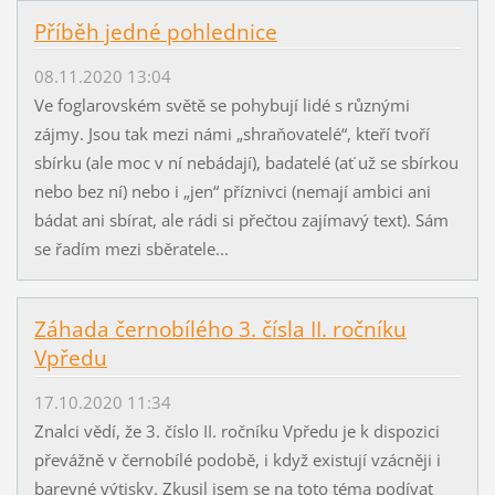
Příběh jedné pohlednice
08.11.2020 13:04
Ve foglarovském světě se pohybují lidé s různými
zájmy. Jsou tak mezi námi „shraňovatelé“, kteří tvoří
sbírku (ale moc v ní nebádají), badatelé (ať už se sbírkou
nebo bez ní) nebo i „jen“ příznivci (nemají ambici ani
bádat ani sbírat, ale rádi si přečtou zajímavý text). Sám
se řadím mezi sběratele...
Záhada černobílého 3. čísla II. ročníku
Vpředu
17.10.2020 11:34
Znalci vědí, že 3. číslo II. ročníku Vpředu je k dispozici
převážně v černobílé podobě, i když existují vzácněji i
barevné výtisky. Zkusil jsem se na toto téma podívat