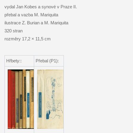
vydal Jan Kobes a synové v Praze II.
přebal a vazba M. Mariquita
ilustrace Z. Burian a M. Mariquita
320 stran
rozměry 17,2 × 11,5 cm
Hřbety::
Přebal (P1):