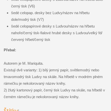
černý tisk (V6)
šedé celopap. desky bez Ludvy/název na hřbetu
dole/modrý tisk (V7)
šedé celopapírové desky s Ludvou/název na hřbetu
nahoře/černý tisk-fialové hrubé desky s Ludvou/velký fd/
červený hřbet/černý tisk
Přebal:
Autorem je M. Mariquita.
Existují dvě varianty: 1) bílý jemný papír, světlemodrý nebo
tmavomodrý tisk Ludvy na skále. Na hřbetě v modrém plném
rámečku je nekolorovaný název knihy.
2) žlutý kartonový papír, černý tisk Ludvy na skále, na hřbetě v
černém rámečku je nekolorovaný název knihy.
Štítky
: