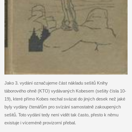
Jako 3. vydání označujeme část nákladu sešitů Knihy
táborového ohně (KTO) vydávaných Kobesem (sešity čísla 10-
19), které přímo Kobes nechal svázat do jiných desek než jaké
byly vydány čtenářům pro svízání samostatně zakoupených
sešitů. Toto vydání tedy není vidět tak často, přesto k němu
existuje i víceméně provizorní přebal.