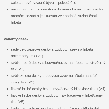
celopapírové, vzácně bývají i poloplátěné
název na hřbetu je umístněn do rámečku na černém nebo
modrém pozadí a je situován ve spodní či vrchní části
hřbetu
Varianty desek:
šedé celopapírové desky s Ludvou/název na hřbetu
dole/modrý tisk (V1)
světlemodré desky s Ludvou/název na hřbetu nahoře/černý
tisk (V2)
světlezelené desky s Ludvou/název na hřbetu nahoře/
černý tisk (V3)
fialové hrubé desky bez Ludvy/červený hřbet/bez tisku (V4)
fialové hrubé desky s Ludvou/malý fd/červený hřbet/černý
tisk (V5)
šedé celopapírové desky s Ludvou/název na hřbetu dole/