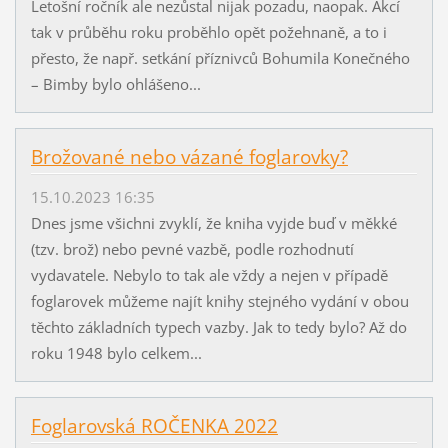
Letošní ročník ale nezůstal nijak pozadu, naopak. Akcí
tak v průběhu roku proběhlo opět požehnaně, a to i
přesto, že např. setkání příznivců Bohumila Konečného
– Bimby bylo ohlášeno...
Brožované nebo vázané foglarovky?
15.10.2023 16:35
Dnes jsme všichni zvyklí, že kniha vyjde buď v měkké
(tzv. brož) nebo pevné vazbě, podle rozhodnutí
vydavatele. Nebylo to tak ale vždy a nejen v případě
foglarovek můžeme najít knihy stejného vydání v obou
těchto základních typech vazby. Jak to tedy bylo? Až do
roku 1948 bylo celkem...
Foglarovská ROČENKA 2022