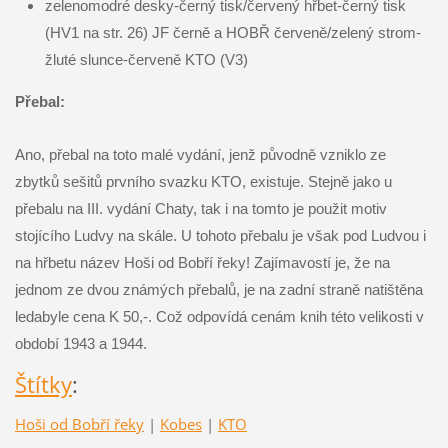
zelenomodré desky-černý tisk/červený hřbet-černý tisk
(HV1 na str. 26) JF černě a HOBŘ červeně/zelený strom-
žluté slunce-červeně KTO (V3)
Přebal:
Ano, přebal na toto malé vydání, jenž původně vzniklo ze
zbytků sešitů prvního svazku KTO, existuje. Stejně jako u
přebalu na III. vydání Chaty, tak i na tomto je použit motiv
stojícího Ludvy na skále. U tohoto přebalu je však pod Ludvou i
na hřbetu název Hoši od Bobří řeky! Zajímavostí je, že na
jednom ze dvou známých přebalů, je na zadní straně natištěna
ledabyle cena K 50,-. Což odpovídá cenám knih této velikosti v
období 1943 a 1944.
Štítky
:
Hoši od Bobří řeky
|
Kobes
|
KTO