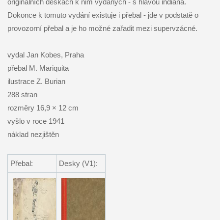
originálních deskách k nim vydaných - s hlavou indiána.
Dokonce k tomuto vydání existuje i přebal - jde v podstatě o
provozorní přebal a je ho možné zařadit mezi supervzácné.
vydal Jan Kobes, Praha
přebal M. Mariquita
ilustrace Z. Burian
288 stran
rozměry 16,9 × 12 cm
vyšlo v roce 1941
náklad nezjištěn
Přebal:
Desky (V1):