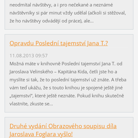
neodmítal návštěvy, a i pro nečekané a neznámé
návštěvníky si pár minut vždy udělal (ačkoli si stěžoval,
že ho návštěvy odvádějí od práce), ale...
Opravdu Poslední tajemství Jana T.?
11.08.2013 09:57
Možná máte v knihovně Poslední tajemství Jana T. od
Jaroslava Velinského – Kapitána Kida, četli jste ho a
myslíte si tak, že to poslední tajemství už znáte. A třeba
vám teď ukážu, že s touto knihou je spojené ještě jiné
„tajemství“, které ještě neznáte. Pokud knihu skutečně
vlastníte, zkuste se...
Druhé vydání Obrazového soupisu díla
Jaroslava Foglara vyšlo!