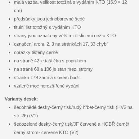
malá vazba, velikost totožná s vydáním KTO (16,9 × 12
cm)
předsádky jsou jednobarevné šedé
titulní list totožný s vydáním KTO
strany jsou označeny většími číslicemi než u KTO
označení archu 2, 3 na stránkách 17, 33 chybí
obrázky tištěny černě
na straně 42 je taštička s popruhem
na straně 68 a 106 je stan mezi stromy
stránka 179 začíná slovem budil.
vzácné moc nerozšířené vydání
Varianty desek:
šedohnědé desky-černý tisk/rudý hřbet-černý tisk (HV2 na
str. 26) (V1)
šedozelené desky-černý tisk/JF červeně a HOBŘ černě/
černý strom- červeně KTO (V2)