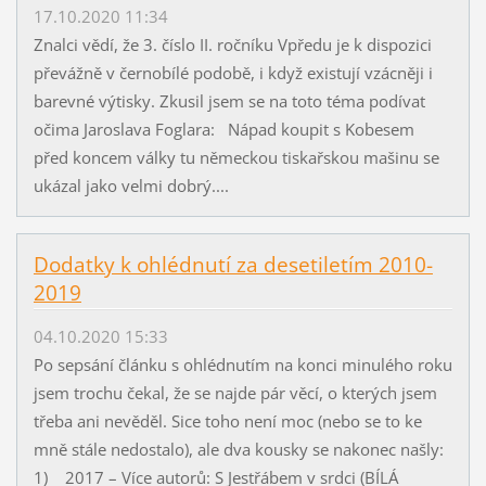
17.10.2020 11:34
Znalci vědí, že 3. číslo II. ročníku Vpředu je k dispozici
převážně v černobílé podobě, i když existují vzácněji i
barevné výtisky. Zkusil jsem se na toto téma podívat
očima Jaroslava Foglara: Nápad koupit s Kobesem
před koncem války tu německou tiskařskou mašinu se
ukázal jako velmi dobrý....
Dodatky k ohlédnutí za desetiletím 2010-
2019
04.10.2020 15:33
Po sepsání článku s ohlédnutím na konci minulého roku
jsem trochu čekal, že se najde pár věcí, o kterých jsem
třeba ani nevěděl. Sice toho není moc (nebo se to ke
mně stále nedostalo), ale dva kousky se nakonec našly:
1) 2017 – Více autorů: S Jestřábem v srdci (BÍLÁ