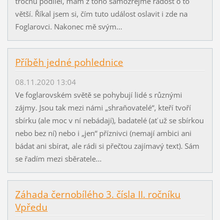
trochu podílel, mám z toho samozřejmě radost o to
větší. Říkal jsem si, čím tuto událost oslavit i zde na
Foglarovci. Nakonec mě svým...
Příběh jedné pohlednice
08.11.2020 13:04
Ve foglarovském světě se pohybují lidé s různými
zájmy. Jsou tak mezi námi „shraňovatelé“, kteří tvoří
sbírku (ale moc v ní nebádají), badatelé (ať už se sbírkou
nebo bez ní) nebo i „jen“ příznivci (nemají ambici ani
bádat ani sbírat, ale rádi si přečtou zajímavý text). Sám
se řadím mezi sběratele...
Záhada černobílého 3. čísla II. ročníku
Vpředu