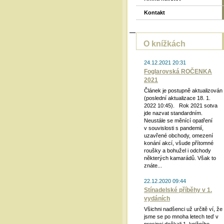
Kontakt
O knížkách
24.12.2021 20:31
Foglarovská ROČENKA
2021
Článek je postupně aktualizován
(poslední aktualizace 18. 1.
2022 10:45). Rok 2021 sotva
jde nazvat standardním.
Neustále se měnící opatření
v souvislosti s pandemií,
uzavřené obchody, omezení
konání akcí, všude přítomné
roušky a bohužel i odchody
některých kamarádů. Však to
znáte...
22.12.2020 09:44
Stínadelské příběhy v 1.
vydáních
Všichni nadšenci už určitě ví, že
jsme se po mnoha letech teď v