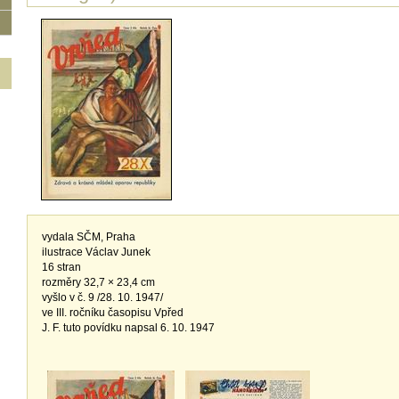
vydala SČM, Praha
ilustrace Václav Junek
16 stran
rozměry 32,7 × 23,4 cm
vyšlo v č. 9 /28. 10. 1947/
ve III. ročníku časopisu Vpřed
J. F. tuto povídku napsal 6. 10. 1947