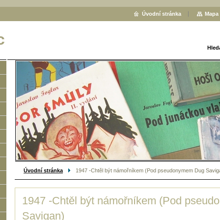
Úvodní stránka
Mapa 
c
Hled
Úvodní stránka
1947 -Chtěl být námořníkem (Pod pseudonymem Dug Savig
1947 -Chtěl být námořníkem (Pod pseu
Savigan)