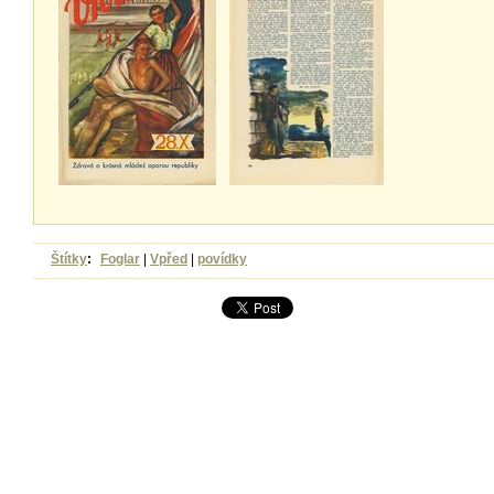
Štítky
:
Foglar
|
Vpřed
|
povídky