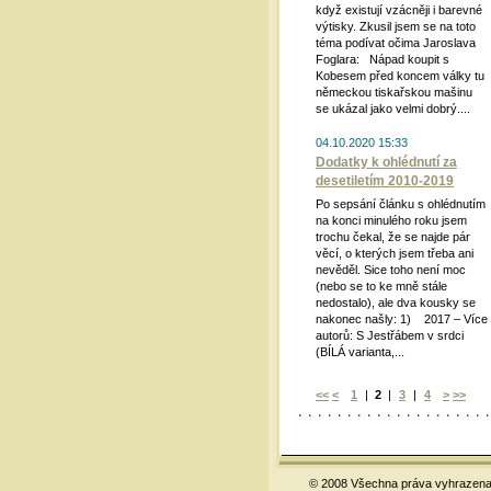
když existují vzácněji i barevné
výtisky. Zkusil jsem se na toto
téma podívat očima Jaroslava
Foglara: Nápad koupit s
Kobesem před koncem války tu
německou tiskařskou mašinu
se ukázal jako velmi dobrý....
04.10.2020 15:33
Dodatky k ohlédnutí za
desetiletím 2010-2019
Po sepsání článku s ohlédnutím
na konci minulého roku jsem
trochu čekal, že se najde pár
věcí, o kterých jsem třeba ani
nevěděl. Sice toho není moc
(nebo se to ke mně stále
nedostalo), ale dva kousky se
nakonec našly: 1) 2017 – Více
autorů: S Jestřábem v srdci
(BÍLÁ varianta,...
<<
<
1
|
2
|
3
|
4
>
>>
© 2008 Všechna práva vyhrazena