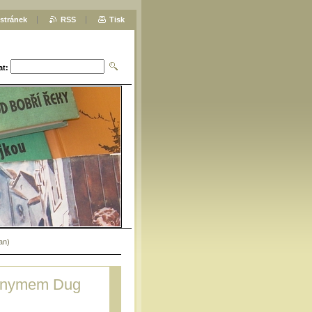
stránek
RSS
Tisk
at:
an)
donymem Dug