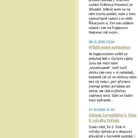
prosinci dočkali 1. knižního
vydání Grifinova Poselství ze
Stínadel. Jelikož jsem se na
něm trochu podílel, mám z toho
samozřejmě radost o to větší.
Říkal jsem si, čím tuto událost
oslavit i zde na Foglarovci.
Nakonec mě svým...
08.11.2020 13:04
Příběh jedné pohlednice
Ve foglarovském světě se
pohybují lidé s různými zájmy.
Jsou tak mezi námi
„shraňovatelé“, kteří tvoří
sbírku (ale moc v ní nebádají),
badatelé (ať už se sbírkou nebo
bez ní) nebo i „jen“ příznivci
(nemají ambici ani bádat ani
sbírat, ale rádi si přečtou
zajímavý text). Sám se řadím
mezi sběratele...
17.10.2020 11:34
Záhada černobílého 3. čísla
II. ročníku Vpředu
Znalci vědí, že 3. číslo II.
ročníku Vpředu je k dispozici
převážně v černobílé podobě, i