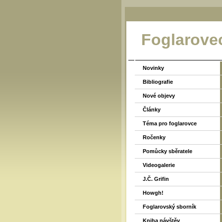
Foglarove
Novinky
Bibliografie
Nové objevy
Články
Téma pro foglarovce
Ročenky
Pomůcky sběratele
Videogalerie
J.Č. Grifin
Howgh!
Foglarovský sborník
Kniha návštěv