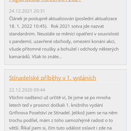
24.12.2021 20:31
Článek je postupně aktualizován (poslední aktualizace
18. 1. 2022 10:45). Rok 2021 sotva jde nazvat
standardním. Neustále se měnící opatření v souvislosti
s pandemií, uzavřené obchody, omezení konání akcí,
všude přítomné roušky a bohužel i odchody některých
kamarádů. Však to znáte...
Stínadelské příběhy v 1. vydáních
22.12.2020 09:44
Všichni nadšenci už určitě ví, že jsme se po mnoha
letech teď v prosinci dočkali 1. knižního vydání
Grifinova Poselství ze Stínadel. Jelikož jsem se na něm
trochu podílel, mám z toho samozřejmě radost o to
větší. Říkal jsem si, čím tuto událost oslavit i zde na