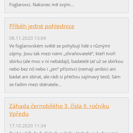
Foglarovci. Nakonec mě svým...
Příběh jedné pohlednice
08.11.2020 13:04
Ve foglarovském světě se pohybují lidé s různými
zájmy. Jsou tak mezi námi „shraňovatelé“, kteří tvoří
sbírku (ale moc v ní nebádají), badatelé (ať už se sbírkou
nebo bez ní) nebo i „jen“ příznivci (nemají ambici ani
bádat ani sbírat, ale rádi si přečtou zajímavý text). Sám
se řadím mezi sběratele...
Záhada černobílého 3. čísla II. ročníku
Vpředu
17.10.2020 11:34