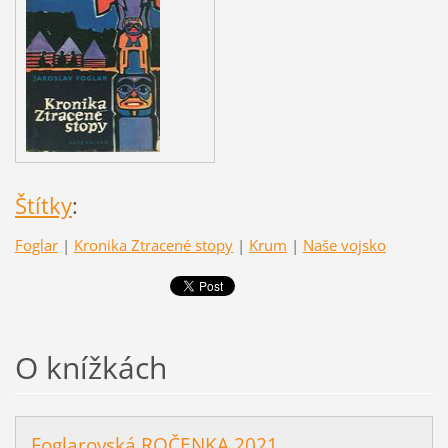
Štítky
:
Foglar
|
Kronika Ztracené stopy
|
Krum
|
Naše vojsko
O knížkách
Foglarovská ROČENKA 2021