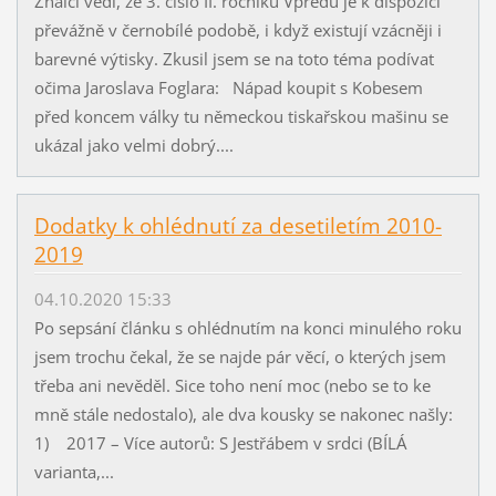
Znalci vědí, že 3. číslo II. ročníku Vpředu je k dispozici
převážně v černobílé podobě, i když existují vzácněji i
barevné výtisky. Zkusil jsem se na toto téma podívat
očima Jaroslava Foglara: Nápad koupit s Kobesem
před koncem války tu německou tiskařskou mašinu se
ukázal jako velmi dobrý....
Dodatky k ohlédnutí za desetiletím 2010-
2019
04.10.2020 15:33
Po sepsání článku s ohlédnutím na konci minulého roku
jsem trochu čekal, že se najde pár věcí, o kterých jsem
třeba ani nevěděl. Sice toho není moc (nebo se to ke
mně stále nedostalo), ale dva kousky se nakonec našly:
1) 2017 – Více autorů: S Jestřábem v srdci (BÍLÁ
varianta,...