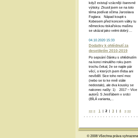
když existují vzácněji i barevné
výtisky. Zkusil jsem se na toto
téma podívat očima Jaroslava
Foglara: Nápad koupit s
Kobesem před koncem války tu
německou tiskařskou mašinu
se ukázal jako velmi dobrý....
04.10.2020 15:33
Dodatky k ohlédnutí za
desetiletím 2010-2019
Po sepsání článku s ohlédnutím
na konci minulého roku jsem
trochu čekal, že se najde pár
věcí, o kterých jsem třeba ani
nevěděl. Sice toho není moc
(nebo se to ke mně stále
nedostalo), ale dva kousky se
nakonec našly: 1) 2017 – Více
autorů: S Jestřábem v srdci
(BÍLÁ varianta,...
<<
<
1
|
2
|
3
|
4
>
>>
© 2008 Všechna práva vyhrazena