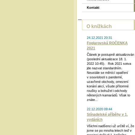
Kontakt
O knížkách
24.12.2021 20:31
Foglarovská ROČENKA
2021
Článek je postupně aktualizován
(poslední aktualizace 18. 1.
2022 10:45). Rok 2021 sotva
jde nazvat standardním.
Neustále se měnící opatření
v souvislosti s pandemií,
uzavřené obchody, omezení
konání akcí, všude přítomné
roušky a bohužel i odchody
některých kamarádů. Však to
znáte...
22.12.2020 09:44
Stínadelské příběhy v 1.
vydáních
Všichni nadšenci už určitě ví, že
jsme se po mnoha letech teď v