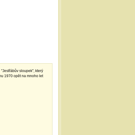
"Jestřábův sloupek", který
pnu 1970 opět na mnoho let