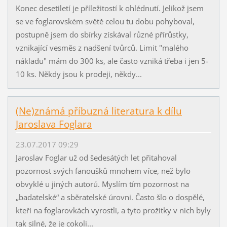
Konec desetiletí je příležitostí k ohlédnutí. Jelikož jsem
se ve foglarovském světě celou tu dobu pohyboval,
postupně jsem do sbírky získával různé přírůstky,
vznikající vesměs z nadšení tvůrců. Limit "malého
nákladu" mám do 300 ks, ale často vzniká třeba i jen 5-
10 ks. Někdy jsou k prodeji, někdy...
(Ne)známá příbuzná literatura k dílu
Jaroslava Foglara
23.07.2017 09:29
Jaroslav Foglar už od šedesátých let přitahoval
pozornost svých fanoušků mnohem více, než bylo
obvyklé u jiných autorů. Myslím tím pozornost na
„badatelské“ a sběratelské úrovni. Často šlo o dospělé,
kteří na foglarovkách vyrostli, a tyto prožitky v nich byly
tak silné, že je cokoli...