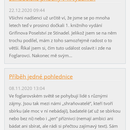
22.12.2020 09:44
Všichni nadšenci už určitě ví, že jsme se po mnoha
letech teď v prosinci dočkali 1. knižního vydání
Grifinova Poselství ze Stínadel. Jelikož jsem se na něm
trochu podílel, mám z toho samozřejmě radost o to
větší. Říkal jsem si, čím tuto událost oslavit i zde na
Foglarovci. Nakonec mě svým...
Příběh jedné pohlednice
08.11.2020 13:04
Ve foglarovském světě se pohybují lidé s různými
zájmy. Jsou tak mezi námi „shraňovatelé“, kteří tvoří
sbírku (ale moc v ní nebádají), badatelé (ať už se sbírkou
nebo bez ní) nebo i „jen“ příznivci (nemají ambici ani
bádat ani sbírat, ale rádi si přečtou zajímavý text). Sám