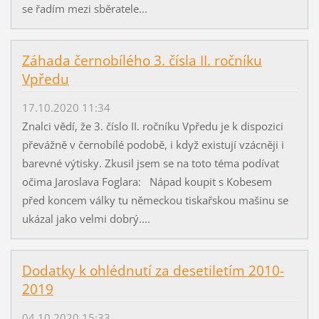
se řadím mezi sběratele...
Záhada černobílého 3. čísla II. ročníku
Vpředu
17.10.2020 11:34
Znalci vědí, že 3. číslo II. ročníku Vpředu je k dispozici
převážně v černobílé podobě, i když existují vzácněji i
barevné výtisky. Zkusil jsem se na toto téma podívat
očima Jaroslava Foglara: Nápad koupit s Kobesem
před koncem války tu německou tiskařskou mašinu se
ukázal jako velmi dobrý....
Dodatky k ohlédnutí za desetiletím 2010-
2019
04.10.2020 15:33