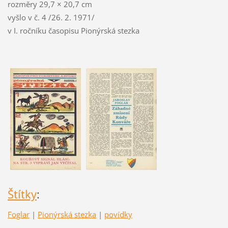
rozměry 29,7 × 20,7 cm
vyšlo v č. 4 /26. 2. 1971/
v I. ročníku časopisu Pionýrská stezka
Štítky
:
Foglar
|
Pionýrská stezka
|
povídky