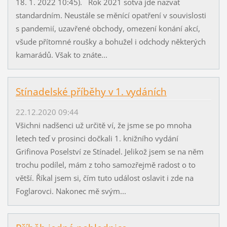
18. 1. 2022 10:45). Rok 2021 sotva jde nazvat
standardním. Neustále se měnící opatření v souvislosti
s pandemií, uzavřené obchody, omezení konání akcí,
všude přítomné roušky a bohužel i odchody některých
kamarádů. Však to znáte...
Stínadelské příběhy v 1. vydáních
22.12.2020 09:44
Všichni nadšenci už určitě ví, že jsme se po mnoha
letech teď v prosinci dočkali 1. knižního vydání
Grifinova Poselství ze Stínadel. Jelikož jsem se na něm
trochu podílel, mám z toho samozřejmě radost o to
větší. Říkal jsem si, čím tuto událost oslavit i zde na
Foglarovci. Nakonec mě svým...