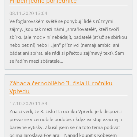
Příběh jedné pohlednice
08.11.2020 13:04
Ve foglarovském světě se pohybují lidé s různými
zájmy. Jsou tak mezi námi „shraňovatelé“, kteří tvoří
sbírku (ale moc v ní nebádají), badatelé (ať už se sbírkou
nebo bez ní) nebo i „jen“ příznivci (nemají ambici ani
bádat ani sbírat, ale rádi si přečtou zajímavý text). Sám
se řadím mezi sběratele...
Záhada černobílého 3. čísla II. ročníku
Vpředu
17.10.2020 11:34
Znalci vědí, že 3. číslo II. ročníku Vpředu je k dispozici
převážně v černobílé podobě, i když existují vzácněji i
barevné výtisky. Zkusil jsem se na toto téma podívat
očima Jaroslava Foglara: Nápad koupit s Kobesem