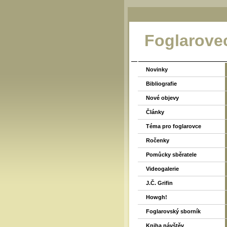
Foglarove
Novinky
Bibliografie
Nové objevy
Články
Téma pro foglarovce
Ročenky
Pomůcky sběratele
Videogalerie
J.Č. Grifin
Howgh!
Foglarovský sborník
Kniha návštěv