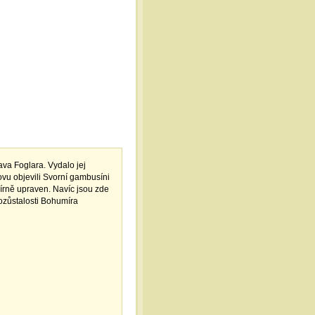
ava Foglara. Vydalo jej
ovu objevili Svorní gambusíni
írně upraven. Navíc jsou zde
ozůstalosti Bohumíra