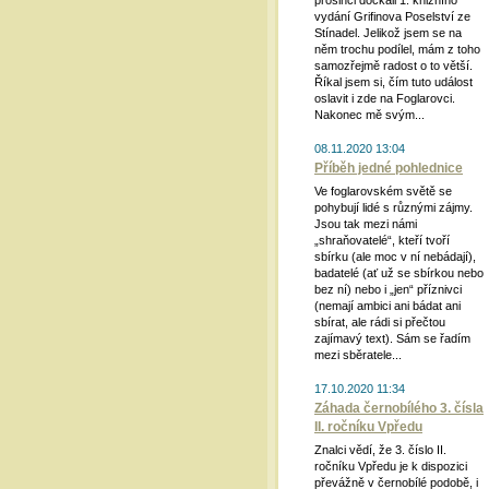
prosinci dočkali 1. knižního
vydání Grifinova Poselství ze
Stínadel. Jelikož jsem se na
něm trochu podílel, mám z toho
samozřejmě radost o to větší.
Říkal jsem si, čím tuto událost
oslavit i zde na Foglarovci.
Nakonec mě svým...
08.11.2020 13:04
Příběh jedné pohlednice
Ve foglarovském světě se
pohybují lidé s různými zájmy.
Jsou tak mezi námi
„shraňovatelé“, kteří tvoří
sbírku (ale moc v ní nebádají),
badatelé (ať už se sbírkou nebo
bez ní) nebo i „jen“ příznivci
(nemají ambici ani bádat ani
sbírat, ale rádi si přečtou
zajímavý text). Sám se řadím
mezi sběratele...
17.10.2020 11:34
Záhada černobílého 3. čísla
II. ročníku Vpředu
Znalci vědí, že 3. číslo II.
ročníku Vpředu je k dispozici
převážně v černobílé podobě, i