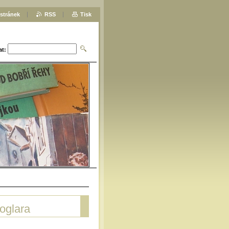
stránek
RSS
Tisk
at:
oglara