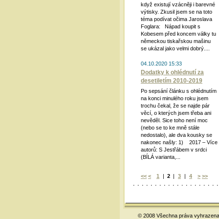
když existují vzácněji i barevné
výtisky. Zkusil jsem se na toto
téma podívat očima Jaroslava
Foglara: Nápad koupit s
Kobesem před koncem války tu
německou tiskařskou mašinu
se ukázal jako velmi dobrý....
04.10.2020 15:33
Dodatky k ohlédnutí za
desetiletím 2010-2019
Po sepsání článku s ohlédnutím
na konci minulého roku jsem
trochu čekal, že se najde pár
věcí, o kterých jsem třeba ani
nevěděl. Sice toho není moc
(nebo se to ke mně stále
nedostalo), ale dva kousky se
nakonec našly: 1) 2017 – Více
autorů: S Jestřábem v srdci
(BÍLÁ varianta,...
<<
<
1
|
2
|
3
|
4
>
>>
© 2008 Všechna práva vyhrazena