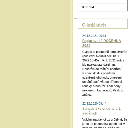
Kontakt
O knížkách
24.12.2021 20:31
Foglarovská ROČENKA
2021
Článek je postupně aktualizován
(poslední aktualizace 18. 1.
2022 10:45). Rok 2021 sotva
jde nazvat standardním.
Neustále se měnící opatření
v souvislosti s pandemií,
uzavřené obchody, omezení
konání akcí, všude přítomné
roušky a bohužel i odchody
některých kamarádů. Však to
znáte...
22.12.2020 09:44
Stínadelské příběhy v 1.
vydáních
Všichni nadšenci už určitě ví, že
jsme se po mnoha letech teď v