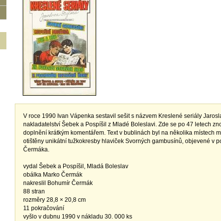
V roce 1990 Ivan Vápenka sestavil sešit s názvem Kreslené seriály Jarosl
nakladatelství Šebek a Pospíšil z Mladé Boleslavi. Zde se po 47 letech zn
doplnění krátkým komentářem. Text v bublinách byl na několika místech m
otištěny unikátní tužkokresby hlaviček Svorných gambusínů, objevené v p
Čermáka.
vydal Šebek a Pospíšil, Mladá Boleslav
obálka Marko Čermák
nakreslil Bohumír Čermák
88 stran
rozměry 28,8 × 20,8 cm
11 pokračování
vyšlo v dubnu 1990 v nákladu 30. 000 ks