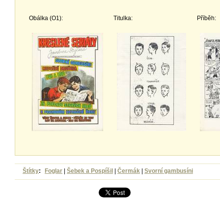
Obálka (O1):
Titulka:
Příběh:
Štítky
:
Foglar
|
Šebek a Pospíšil
|
Čermák
|
Svorní gambusíni