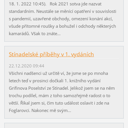
18. 1. 2022 10:45). Rok 2021 sotva jde nazvat
standardním. Neustále se měnící opatření v souvislosti
s pandemií, uzavřené obchody, omezení konání akcí,
všude přítomné roušky a bohužel i odchody některých
kamarádů. Však to znáte...
Stínadelské příběhy v 1. vydáních
22.12.2020 09:44
Všichni nadšenci už určitě ví, že jsme se po mnoha
letech teď v prosinci dočkali 1. knižního vydání
Grifinova Poselství ze Stínadel. Jelikož jsem se na něm
trochu podílel, mám z toho samozřejmě radost o to
větší. Říkal jsem si, čím tuto událost oslavit i zde na
Foglarovci. Nakonec mě svým...