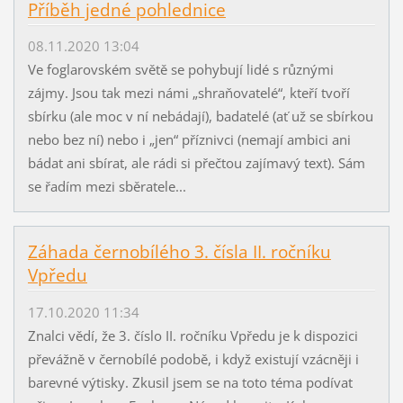
Příběh jedné pohlednice
08.11.2020 13:04
Ve foglarovském světě se pohybují lidé s různými
zájmy. Jsou tak mezi námi „shraňovatelé“, kteří tvoří
sbírku (ale moc v ní nebádají), badatelé (ať už se sbírkou
nebo bez ní) nebo i „jen“ příznivci (nemají ambici ani
bádat ani sbírat, ale rádi si přečtou zajímavý text). Sám
se řadím mezi sběratele...
Záhada černobílého 3. čísla II. ročníku
Vpředu
17.10.2020 11:34
Znalci vědí, že 3. číslo II. ročníku Vpředu je k dispozici
převážně v černobílé podobě, i když existují vzácněji i
barevné výtisky. Zkusil jsem se na toto téma podívat