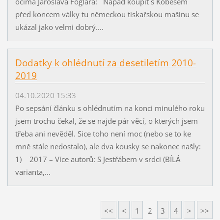
očima Jaroslava Foglara: Nápad koupit s Kobesem
před koncem války tu německou tiskařskou mašinu se
ukázal jako velmi dobrý....
Dodatky k ohlédnutí za desetiletím 2010-
2019
04.10.2020 15:33
Po sepsání článku s ohlédnutím na konci minulého roku
jsem trochu čekal, že se najde pár věcí, o kterých jsem
třeba ani nevěděl. Sice toho není moc (nebo se to ke
mně stále nedostalo), ale dva kousky se nakonec našly:
1) 2017 – Více autorů: S Jestřábem v srdci (BÍLÁ
varianta,...
<<
<
1
2
3
4
>
>>