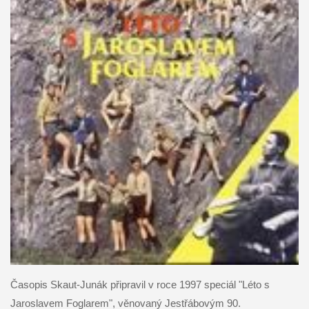
Časopis Skaut-Junák připravil v roce 1997 speciál "Léto s
Jaroslavem Foglarem", věnovaný Jestřábovým 90.