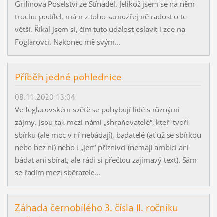
Grifinova Poselství ze Stínadel. Jelikož jsem se na něm
trochu podílel, mám z toho samozřejmě radost o to
větší. Říkal jsem si, čím tuto událost oslavit i zde na
Foglarovci. Nakonec mě svým...
Příběh jedné pohlednice
08.11.2020 13:04
Ve foglarovském světě se pohybují lidé s různými
zájmy. Jsou tak mezi námi „shraňovatelé“, kteří tvoří
sbírku (ale moc v ní nebádají), badatelé (ať už se sbírkou
nebo bez ní) nebo i „jen“ příznivci (nemají ambici ani
bádat ani sbírat, ale rádi si přečtou zajímavý text). Sám
se řadím mezi sběratele...
Záhada černobílého 3. čísla II. ročníku