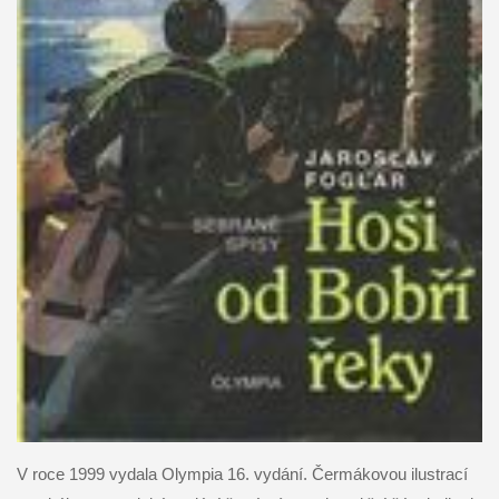
V roce 1999 vydala Olympia 16. vydání. Čermákovou ilustrací