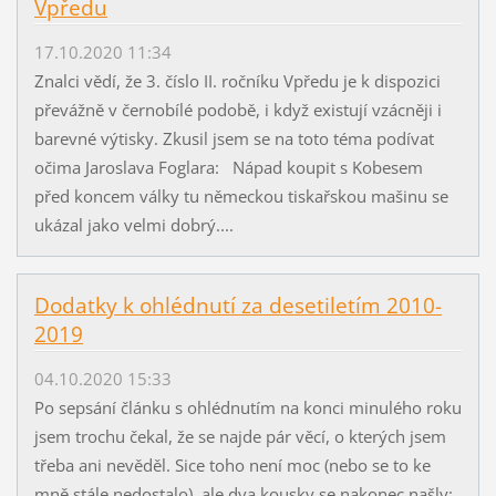
Vpředu
17.10.2020 11:34
Znalci vědí, že 3. číslo II. ročníku Vpředu je k dispozici
převážně v černobílé podobě, i když existují vzácněji i
barevné výtisky. Zkusil jsem se na toto téma podívat
očima Jaroslava Foglara: Nápad koupit s Kobesem
před koncem války tu německou tiskařskou mašinu se
ukázal jako velmi dobrý....
Dodatky k ohlédnutí za desetiletím 2010-
2019
04.10.2020 15:33
Po sepsání článku s ohlédnutím na konci minulého roku
jsem trochu čekal, že se najde pár věcí, o kterých jsem
třeba ani nevěděl. Sice toho není moc (nebo se to ke
mně stále nedostalo), ale dva kousky se nakonec našly: