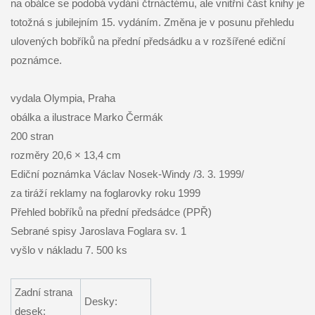
na obálce se podobá vydání čtrnáctému, ale vnitřní část knihy je
totožná s jubilejním 15. vydáním. Změna je v posunu přehledu
ulovených bobříků na přední předsádku a v rozšířené ediční
poznámce.
vydala Olympia, Praha
obálka a ilustrace Marko Čermák
200 stran
rozměry 20,6 × 13,4 cm
Ediční poznámka Václav Nosek-Windy /3. 3. 1999/
za tiráží reklamy na foglarovky roku 1999
Přehled bobříků na přední předsádce (PPŘ)
Sebrané spisy Jaroslava Foglara sv. 1
vyšlo v nákladu 7. 500 ks
Zadní strana
Desky:
desek: