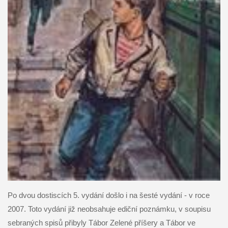
Po dvou dostiscích 5. vydání došlo i na šesté vydání - v roce
2007. Toto vydání již neobsahuje ediční poznámku, v soupisu
sebraných spisů přibyly Tábor Zelené příšery a Tábor ve