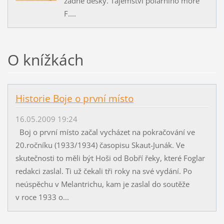
žádné desky. Tajemství polárního moře
F....
O knížkách
Historie Boje o první místo
16.05.2009 19:24
Boj o první místo začal vycházet na pokračování ve
20.ročníku (1933/1934) časopisu Skaut-Junák. Ve
skutečnosti to měli být Hoši od Bobří řeky, které Foglar
redakci zaslal. Ti už čekali tři roky na své vydání. Po
neúspěchu v Melantrichu, kam je zaslal do soutěže
v roce 1933 o...