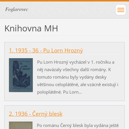
Foglarovec
Knihovna MH
1. 1935 - 36 - Pu Lorn Hrozný
Pu Lorn Hrozný vycházel v 1. ročníku a
něj navázaly všechny další romány. K
tomuto románu byly vydány desky
většinou celoplátěné, ale vzácně existují i
poloplátěné. Pu Lorn...
2. 1936 - Černý blesk
Po románu Černý blesk byla vydána ještě