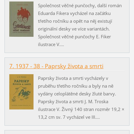
Společnost věčné punčochy, další román
Eduarda Fikera vycházel na začátku
třetího ročníku a opět na něj existují
originální desky ve více variantách.
Společnost věčné punčochy E. Fiker
ilustrace V....
7. 1937 - 38 - Paprsky života a smrti
Paprsky života a smrti vycházely v
pruběhu třetího ročníku a byly na ně
vydány celoplátěné desky žluté barvy.
Paprsky života a smrti J. M. Troska
ilustrace V. Živný 140 stran rozměr 19,2 ×
13,2 cm sv. 7 vycházel ve III....