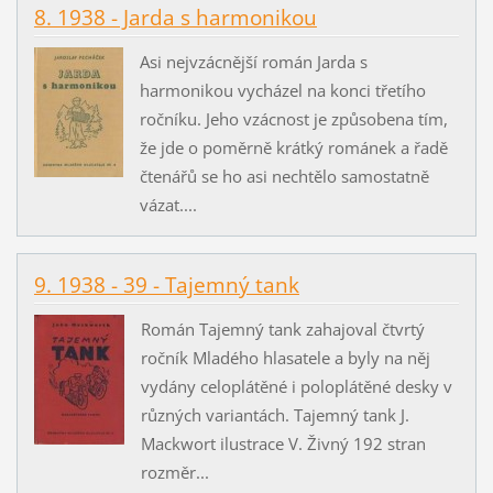
8. 1938 - Jarda s harmonikou
Asi nejvzácnější román Jarda s
harmonikou vycházel na konci třetího
ročníku. Jeho vzácnost je způsobena tím,
že jde o poměrně krátký románek a řadě
čtenářů se ho asi nechtělo samostatně
vázat....
9. 1938 - 39 - Tajemný tank
Román Tajemný tank zahajoval čtvrtý
ročník Mladého hlasatele a byly na něj
vydány celoplátěné i poloplátěné desky v
různých variantách. Tajemný tank J.
Mackwort ilustrace V. Živný 192 stran
rozměr...