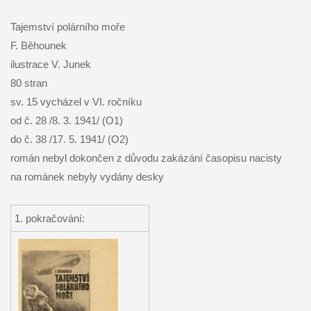
Tajemství polárního moře
F. Běhounek
ilustrace V. Junek
80 stran
sv. 15 vycházel v VI. ročníku
od č. 28 /8. 3. 1941/ (O1)
do č. 38 /17. 5. 1941/ (O2)
román nebyl dokončen z důvodu zakázání časopisu nacisty
na románek nebyly vydány desky
1. pokračování: