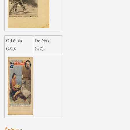
Od čísla
Do čísla
(O1):
(O2):