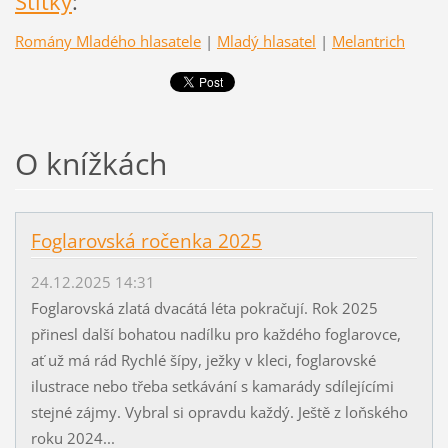
Štítky
:
Romány Mladého hlasatele
|
Mladý hlasatel
|
Melantrich
O knížkách
Foglarovská ročenka 2025
24.12.2025 14:31
Foglarovská zlatá dvacátá léta pokračují. Rok 2025
přinesl další bohatou nadílku pro každého foglarovce,
ať už má rád Rychlé šípy, ježky v kleci, foglarovské
ilustrace nebo třeba setkávání s kamarády sdílejícími
stejné zájmy. Vybral si opravdu každý. Ještě z loňského
roku 2024...