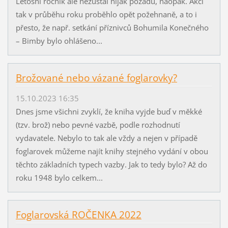
Letošní ročník ale nezůstal nijak pozadu, naopak. Akcí
tak v průběhu roku proběhlo opět požehnaně, a to i
přesto, že např. setkání příznivců Bohumila Konečného
– Bimby bylo ohlášeno...
Brožované nebo vázané foglarovky?
15.10.2023 16:35
Dnes jsme všichni zvyklí, že kniha vyjde buď v měkké
(tzv. brož) nebo pevné vazbě, podle rozhodnutí
vydavatele. Nebylo to tak ale vždy a nejen v případě
foglarovek můžeme najít knihy stejného vydání v obou
těchto základních typech vazby. Jak to tedy bylo? Až do
roku 1948 bylo celkem...
Foglarovská ROČENKA 2022