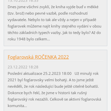
15.10.2023 16:35
Dnes jsme všichni zvyklí, že kniha vyjde buď v měkké
(tzv. brož) nebo pevné vazbě, podle rozhodnutí
vydavatele. Nebylo to tak ale vždy a nejen v případě
foglarovek můžeme najít knihy stejného vydání v obou
těchto základních typech vazby. Jak to tedy bylo? Až do
roku 1948 bylo celkem...
Foglarovská ROČENKA 2022
23.12.2022 18:28
Poslední aktualizace 25.2.2023 18:00 Už minulý rok
2021 byl foglarovsky velmi bohatý. A to jsme ještě
nevěděli, že rok následující bude ještě citelně bohatší.
Dokonce bych řekl, že jsme v historii tak rušný
foglarovský rok nezažili. Celkově se aktivní foglarovská
komunita...