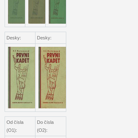
Desky:
Desky:
Od čísla
Do čísla
(O1):
(O2):