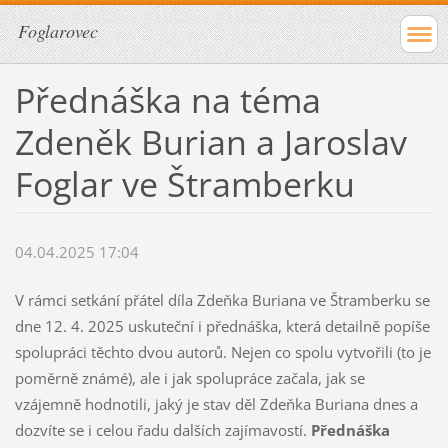
Foglarovec
Přednáška na téma
Zdeněk Burian a Jaroslav
Foglar ve Štramberku
04.04.2025 17:04
V rámci setkání přátel díla Zdeňka Buriana ve Štramberku se
dne 12. 4. 2025 uskuteční i přednáška, která detailně popíše
spolupráci těchto dvou autorů. Nejen co spolu vytvořili (to je
poměrně známé), ale i jak spolupráce začala, jak se
vzájemně hodnotili, jaký je stav děl Zdeňka Buriana dnes a
dozvíte se i celou řadu dalších zajímavostí.
Přednáška