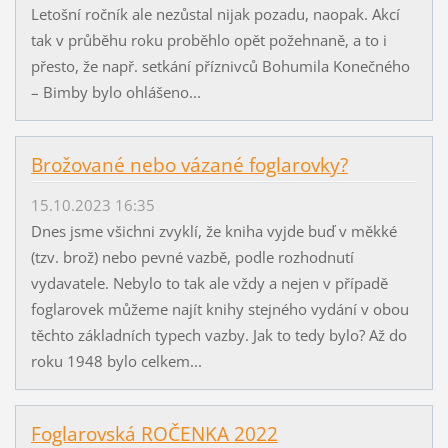
Letošní ročník ale nezůstal nijak pozadu, naopak. Akcí
tak v průběhu roku proběhlo opět požehnaně, a to i
přesto, že např. setkání příznivců Bohumila Konečného
– Bimby bylo ohlášeno...
Brožované nebo vázané foglarovky?
15.10.2023 16:35
Dnes jsme všichni zvyklí, že kniha vyjde buď v měkké
(tzv. brož) nebo pevné vazbě, podle rozhodnutí
vydavatele. Nebylo to tak ale vždy a nejen v případě
foglarovek můžeme najít knihy stejného vydání v obou
těchto základních typech vazby. Jak to tedy bylo? Až do
roku 1948 bylo celkem...
Foglarovská ROČENKA 2022