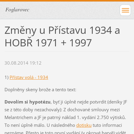
Foglarovec
Změny u Přístavu 1934 a
HOBŘ 1971 + 1997
30.08.2014 19:12
1)
Přístav volá - 1934
Doplněny skeny brože a tento text:
Dovolím si hypotézu
, byť ji úplně nejde potvrdit (deníky JF
se z této doby nezachovaly): Z dochované smlouvy mezi
Melantrichem a JF je patrný náklad 1. vydání 2.750 výtisků.
To není úplně málo. U následného
dotisku
tuto informaci
neznáme. Přesto je toto první vydání (v okrové barvě) vidět