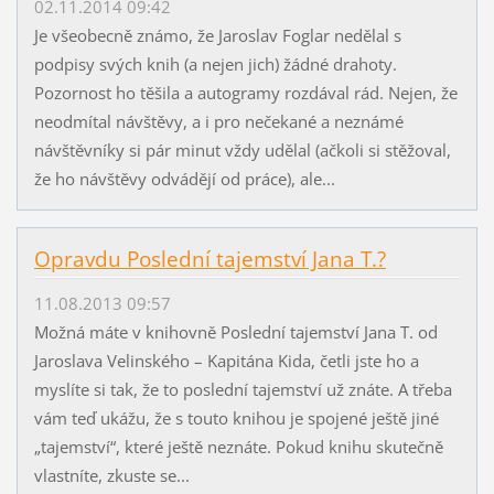
02.11.2014 09:42
Je všeobecně známo, že Jaroslav Foglar nedělal s
podpisy svých knih (a nejen jich) žádné drahoty.
Pozornost ho těšila a autogramy rozdával rád. Nejen, že
neodmítal návštěvy, a i pro nečekané a neznámé
návštěvníky si pár minut vždy udělal (ačkoli si stěžoval,
že ho návštěvy odvádějí od práce), ale...
Opravdu Poslední tajemství Jana T.?
11.08.2013 09:57
Možná máte v knihovně Poslední tajemství Jana T. od
Jaroslava Velinského – Kapitána Kida, četli jste ho a
myslíte si tak, že to poslední tajemství už znáte. A třeba
vám teď ukážu, že s touto knihou je spojené ještě jiné
„tajemství“, které ještě neznáte. Pokud knihu skutečně
vlastníte, zkuste se...