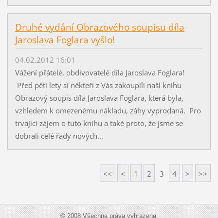
Druhé vydání Obrazového soupisu díla
Jaroslava Foglara vyšlo!
04.02.2012 16:01
Vážení přátelé, obdivovatelé díla Jaroslava Foglara!
Před pěti lety si někteří z Vás zakoupili naši knihu
Obrazový soupis díla Jaroslava Foglara, která byla,
vzhledem k omezenému nákladu, záhy vyprodaná. Pro
trvající zájem o tuto knihu a také proto, že jsme se
dobrali celé řady nových...
<<
<
1
2
3
4
>
>>
© 2008 Všechna práva vyhrazena.