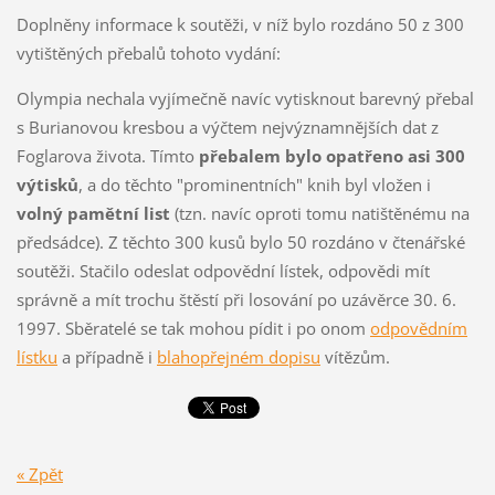
Doplněny informace k soutěži, v níž bylo rozdáno 50 z 300
vytištěných přebalů tohoto vydání:
Olympia nechala vyjímečně navíc vytisknout barevný přebal
s Burianovou kresbou a výčtem nejvýznamnějších dat z
Foglarova života. Tímto
přebalem bylo opatřeno asi 300
výtisků
, a do těchto "prominentních" knih byl vložen i
volný pamětní list
(tzn. navíc oproti tomu natištěnému na
předsádce). Z těchto 300 kusů bylo 50 rozdáno v čtenářské
soutěži. Stačilo odeslat odpovědní lístek, odpovědi mít
správně a mít trochu štěstí při losování po uzávěrce 30. 6.
1997. Sběratelé se tak mohou pídit i po onom
odpovědním
lístku
a případně i
blahopřejném dopisu
vítězům.
« Zpět