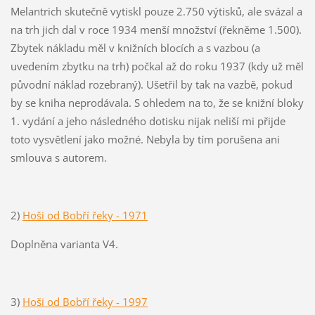
Melantrich skutečně vytiskl pouze 2.750 výtisků, ale svázal a
na trh jich dal v roce 1934 menší množství (řekněme 1.500).
Zbytek nákladu měl v knižních blocích a s vazbou (a
uvedením zbytku na trh) počkal až do roku 1937 (kdy už měl
původní náklad rozebraný). Ušetřil by tak na vazbě, pokud
by se kniha neprodávala. S ohledem na to, že se knižní bloky
1. vydání a jeho následného dotisku nijak neliší mi přijde
toto vysvětlení jako možné. Nebyla by tím porušena ani
smlouva s autorem.
2)
Hoši od Bobří řeky - 1971
Doplněna varianta V4.
3)
Hoši od Bobří řeky - 1997