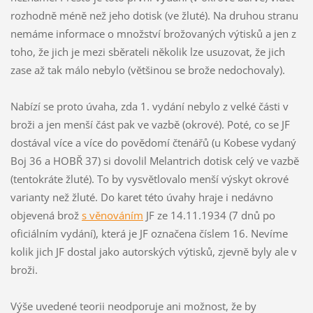
rozhodně méně než jeho dotisk (ve žluté). Na druhou stranu
nemáme informace o množství brožovaných výtisků a jen z
toho, že jich je mezi sběrateli několik lze usuzovat, že jich
zase až tak málo nebylo (většinou se brože nedochovaly).
Nabízí se proto úvaha, zda 1. vydání nebylo z velké části v
broži a jen menší část pak ve vazbě (okrové). Poté, co se JF
dostával více a více do povědomí čtenářů (u Kobese vydaný
Boj 36 a HOBŘ 37) si dovolil Melantrich dotisk celý ve vazbě
(tentokráte žluté). To by vysvětlovalo menší výskyt okrové
varianty než žluté. Do karet této úvahy hraje i nedávno
objevená brož
s věnováním
JF ze 14.11.1934 (7 dnů po
oficiálním vydání), která je JF označena číslem 16. Nevíme
kolik jich JF dostal jako autorských výtisků, zjevně byly ale v
broži.
Výše uvedené teorii neodporuje ani možnost, že by