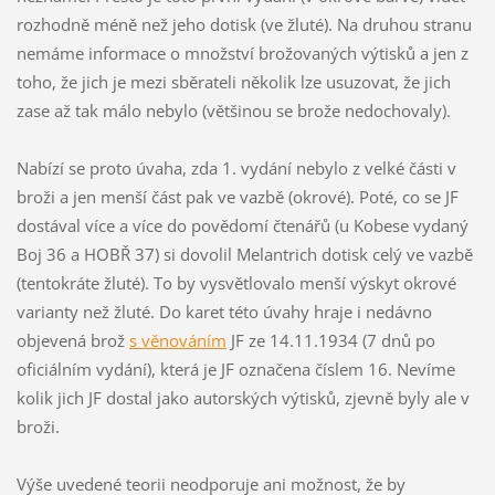
rozhodně méně než jeho dotisk (ve žluté). Na druhou stranu
nemáme informace o množství brožovaných výtisků a jen z
toho, že jich je mezi sběrateli několik lze usuzovat, že jich
zase až tak málo nebylo (většinou se brože nedochovaly).
Nabízí se proto úvaha, zda 1. vydání nebylo z velké části v
broži a jen menší část pak ve vazbě (okrové). Poté, co se JF
dostával více a více do povědomí čtenářů (u Kobese vydaný
Boj 36 a HOBŘ 37) si dovolil Melantrich dotisk celý ve vazbě
(tentokráte žluté). To by vysvětlovalo menší výskyt okrové
varianty než žluté. Do karet této úvahy hraje i nedávno
objevená brož
s věnováním
JF ze 14.11.1934 (7 dnů po
oficiálním vydání), která je JF označena číslem 16. Nevíme
kolik jich JF dostal jako autorských výtisků, zjevně byly ale v
broži.
Výše uvedené teorii neodporuje ani možnost, že by