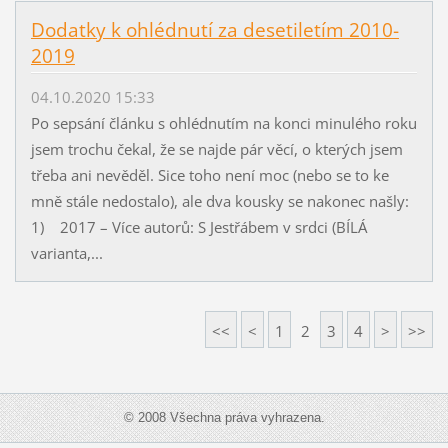
Dodatky k ohlédnutí za desetiletím 2010-
2019
04.10.2020 15:33
Po sepsání článku s ohlédnutím na konci minulého roku
jsem trochu čekal, že se najde pár věcí, o kterých jsem
třeba ani nevěděl. Sice toho není moc (nebo se to ke
mně stále nedostalo), ale dva kousky se nakonec našly:
1) 2017 – Více autorů: S Jestřábem v srdci (BÍLÁ
varianta,...
<<
<
1
2
3
4
>
>>
© 2008 Všechna práva vyhrazena.