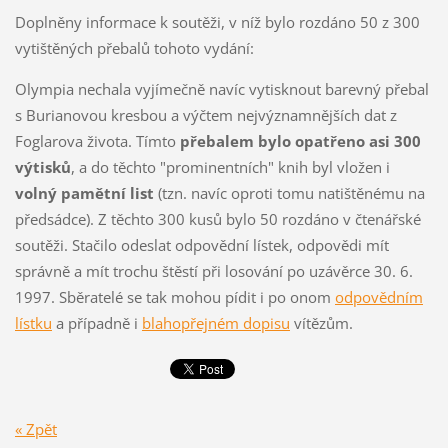
Doplněny informace k soutěži, v níž bylo rozdáno 50 z 300
vytištěných přebalů tohoto vydání:
Olympia nechala vyjímečně navíc vytisknout barevný přebal
s Burianovou kresbou a výčtem nejvýznamnějších dat z
Foglarova života. Tímto
přebalem bylo opatřeno asi 300
výtisků
, a do těchto "prominentních" knih byl vložen i
volný pamětní list
(tzn. navíc oproti tomu natištěnému na
předsádce). Z těchto 300 kusů bylo 50 rozdáno v čtenářské
soutěži. Stačilo odeslat odpovědní lístek, odpovědi mít
správně a mít trochu štěstí při losování po uzávěrce 30. 6.
1997. Sběratelé se tak mohou pídit i po onom
odpovědním
lístku
a případně i
blahopřejném dopisu
vítězům.
« Zpět