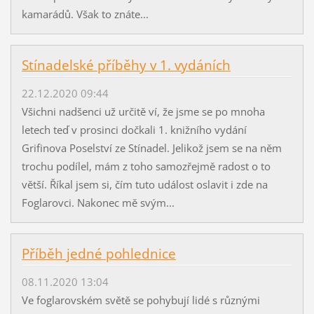
kamarádů. Však to znáte...
Stínadelské příběhy v 1. vydáních
22.12.2020 09:44
Všichni nadšenci už určitě ví, že jsme se po mnoha
letech teď v prosinci dočkali 1. knižního vydání
Grifinova Poselství ze Stínadel. Jelikož jsem se na něm
trochu podílel, mám z toho samozřejmě radost o to
větší. Říkal jsem si, čím tuto událost oslavit i zde na
Foglarovci. Nakonec mě svým...
Příběh jedné pohlednice
08.11.2020 13:04
Ve foglarovském světě se pohybují lidé s různými