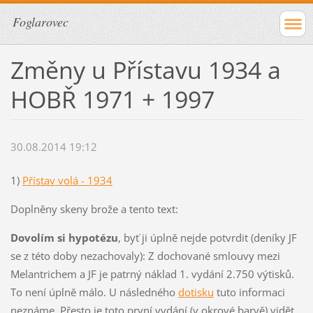
Foglarovec
Změny u Přístavu 1934 a
HOBŘ 1971 + 1997
30.08.2014 19:12
1)
Přístav volá - 1934
Doplněny skeny brože a tento text:
Dovolím si hypotézu
, byť ji úplně nejde potvrdit (deníky JF
se z této doby nezachovaly): Z dochované smlouvy mezi
Melantrichem a JF je patrný náklad 1. vydání 2.750 výtisků.
To není úplně málo. U následného
dotisku
tuto informaci
neznáme. Přesto je toto první vydání (v okrové barvě) vidět