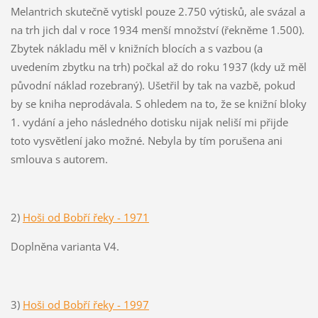
Melantrich skutečně vytiskl pouze 2.750 výtisků, ale svázal a
na trh jich dal v roce 1934 menší množství (řekněme 1.500).
Zbytek nákladu měl v knižních blocích a s vazbou (a
uvedením zbytku na trh) počkal až do roku 1937 (kdy už měl
původní náklad rozebraný). Ušetřil by tak na vazbě, pokud
by se kniha neprodávala. S ohledem na to, že se knižní bloky
1. vydání a jeho následného dotisku nijak neliší mi přijde
toto vysvětlení jako možné. Nebyla by tím porušena ani
smlouva s autorem.
2)
Hoši od Bobří řeky - 1971
Doplněna varianta V4.
3)
Hoši od Bobří řeky - 1997