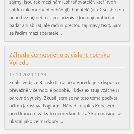
zájmy. Jsou tak mezi námi „shraňovatelé“, kteří tvoří
sbírku (ale moc v ní nebádají), badatelé (ať už se sbírkou
nebo bez ní) nebo i „jen“ příznivci (nemají ambici ani
bádat ani sbírat, ale rádi si přečtou zajímavý text). Sám
se řadím mezi sběratele...
Záhada černobílého 3. čísla II. ročníku
Vpředu
17.10.2020 11:34
Znalci vědí, že 3. číslo II. ročníku Vpředu je k dispozici
převážně v černobílé podobě, i když existují vzácněji i
barevné výtisky. Zkusil jsem se na toto téma podívat
očima Jaroslava Foglara: Nápad koupit s Kobesem
před koncem války tu německou tiskařskou mašinu se
ukázal jako velmi dobrý....