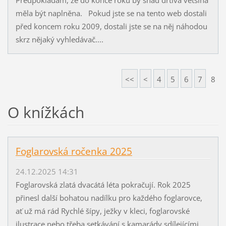
měla být naplněna. Pokud jste se na tento web dostali
před koncem roku 2009, dostali jste se na něj náhodou
skrz nějaký vyhledávač....
<<
<
4
5
6
7
8
O knížkách
Foglarovská ročenka 2025
24.12.2025 14:31
Foglarovská zlatá dvacátá léta pokračují. Rok 2025
přinesl další bohatou nadílku pro každého foglarovce,
ať už má rád Rychlé šípy, ježky v kleci, foglarovské
ilustrace nebo třeba setkávání s kamarády sdílejícími