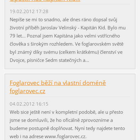
19.02.2012 17:28
Nepíše se mi to snadno, ale dnes ráno dopsal svůj
životní příběh Jaroslav Velinský - Kapitán Kid. Bylo mu
79 let... Poznal jsem Kapitána jako velmi vstřícného
člověka s širokým rozhledem. Ve foglarovském světě
byl známý díky svému (celkem krátkému) členství ve
Dvojce, písničce Sedm statečných a...
Foglarovec běží na vlastní doméně
foglarovec.cz
04.02.2012 16:15
Web sice ještě není v kompletní podobě, ale u přesto
jsme se domluvili, že ho oficálně zprovozníme a
budeme postupně doplňovat. Nyní tedy najdete tento
web i na adrese www.foglarovec.cz.