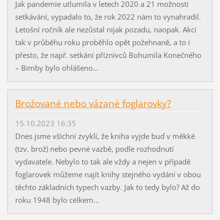
Jak pandemie utlumila v letech 2020 a 21 možnosti
setkávání, vypadalo to, že rok 2022 nám to vynahradil.
Letošní ročník ale nezůstal nijak pozadu, naopak. Akcí
tak v průběhu roku proběhlo opět požehnaně, a to i
přesto, že např. setkání příznivců Bohumila Konečného
– Bimby bylo ohlášeno...
Brožované nebo vázané foglarovky?
15.10.2023 16:35
Dnes jsme všichni zvyklí, že kniha vyjde buď v měkké
(tzv. brož) nebo pevné vazbě, podle rozhodnutí
vydavatele. Nebylo to tak ale vždy a nejen v případě
foglarovek můžeme najít knihy stejného vydání v obou
těchto základních typech vazby. Jak to tedy bylo? Až do
roku 1948 bylo celkem...