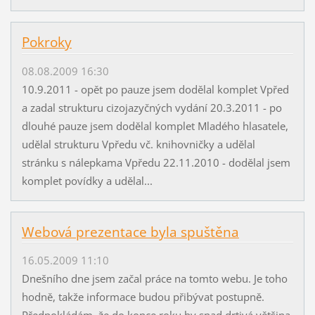
Pokroky
08.08.2009 16:30
10.9.2011 - opět po pauze jsem dodělal komplet Vpřed
a zadal strukturu cizojazyčných vydání 20.3.2011 - po
dlouhé pauze jsem dodělal komplet Mladého hlasatele,
udělal strukturu Vpředu vč. knihovničky a udělal
stránku s nálepkama Vpředu 22.11.2010 - dodělal jsem
komplet povídky a udělal...
Webová prezentace byla spuštěna
16.05.2009 11:10
Dnešního dne jsem začal práce na tomto webu. Je toho
hodně, takže informace budou přibývat postupně.
Předpokládám, že do konce roku by snad drtivá většina