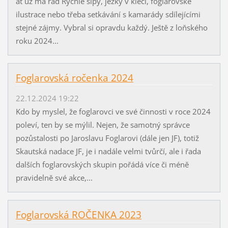
ať už má rád Rychlé šípy, ježky v kleci, foglarovské
ilustrace nebo třeba setkávání s kamarády sdílejícími
stejné zájmy. Vybral si opravdu každý. Ještě z loňského
roku 2024...
Foglarovská ročenka 2024
22.12.2024 19:22
Kdo by myslel, že foglarovci ve své činnosti v roce 2024
poleví, ten by se mýlil. Nejen, že samotný správce
pozůstalosti po Jaroslavu Foglarovi (dále jen JF), totiž
Skautská nadace JF, je i nadále velmi tvůrčí, ale i řada
dalších foglarovských skupin pořádá více či méně
pravidelně své akce,...
Foglarovská ROČENKA 2023