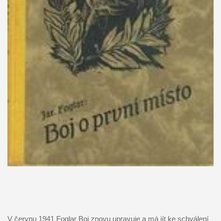
V červnu 1941 Foglar Boj znovu upravuje a má jít ke schválení