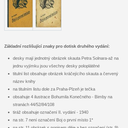
Základní rozlišující znaky pro dotisk druhého vydání:
desky mají jednotný obrázek skauta Petra Solnara-až na
jednu vyjímku jsou všechny desky poloplátěné
titulní list obsahuje obrázek kráčejícího skauta a červený
název knihy
na titulním listu dole za Praha-Plzeň je tečka
obsahuje 4 ilustrace
Bohumila Konečného - Bimby
na
stranách 44/52/84/108
tiráž obsahuje označení II. vydání - 1940
na str. 7 není označení Boj o první místo 1*
na str. 11 obrázek s popisem děje a bez označení (str. 9)