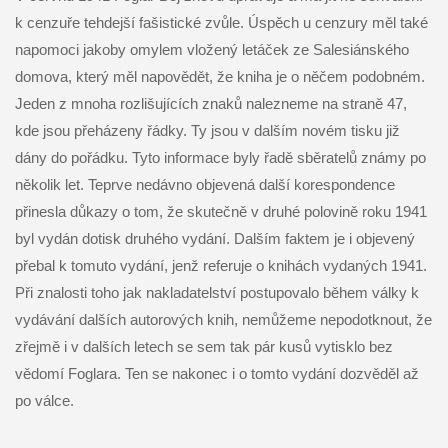
k cenzuře tehdejší fašistické zvůle. Úspěch u cenzury měl také
napomoci jakoby omylem vložený letáček ze Salesiánského
domova, který měl napovědět, že kniha je o něčem podobném.
Jeden z mnoha rozlišujících znaků nalezneme na straně 47,
kde jsou přeházeny řádky. Ty jsou v dalším novém tisku již
dány do pořádku. Tyto informace byly řadě sběratelů známy po
několik let. Teprve nedávno objevená další korespondence
přinesla důkazy o tom, že skutečně v druhé polovině roku 1941
byl vydán dotisk druhého vydání. Dalším faktem je i objevený
přebal k tomuto vydání, jenž referuje o knihách vydaných 1941.
Při znalosti toho jak nakladatelství postupovalo během války k
vydávání dalších autorových knih, nemůžeme nepodotknout, že
zřejmě i v dalších letech se sem tak pár kusů vytisklo bez
vědomí Foglara. Ten se nakonec i o tomto vydání dozvěděl až
po válce.