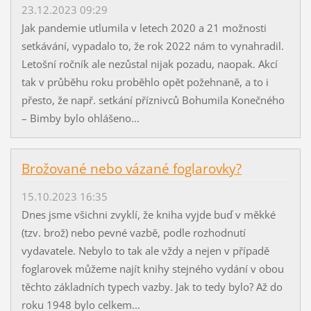
23.12.2023 09:29
Jak pandemie utlumila v letech 2020 a 21 možnosti
setkávání, vypadalo to, že rok 2022 nám to vynahradil.
Letošní ročník ale nezůstal nijak pozadu, naopak. Akcí
tak v průběhu roku proběhlo opět požehnaně, a to i
přesto, že např. setkání příznivců Bohumila Konečného
– Bimby bylo ohlášeno...
Brožované nebo vázané foglarovky?
15.10.2023 16:35
Dnes jsme všichni zvyklí, že kniha vyjde buď v měkké
(tzv. brož) nebo pevné vazbě, podle rozhodnutí
vydavatele. Nebylo to tak ale vždy a nejen v případě
foglarovek můžeme najít knihy stejného vydání v obou
těchto základních typech vazby. Jak to tedy bylo? Až do
roku 1948 bylo celkem...