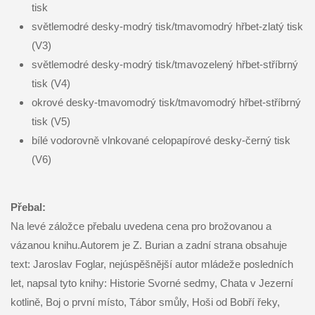
tisk
světlemodré desky-modrý tisk/tmavomodrý hřbet-zlatý tisk
(V3)
světlemodré desky-modrý tisk/tmavozelený hřbet-stříbrný
tisk (V4)
okrové desky-tmavomodrý tisk/tmavomodrý hřbet-stříbrný
tisk (V5)
bílé vodorovně vlnkované celopapírové desky-černý tisk
(V6)
Přebal:
Na levé záložce přebalu uvedena cena pro brožovanou a
vázanou knihu.Autorem je Z. Burian a zadní strana obsahuje
text: Jaroslav Foglar, nejúspěšnější autor mládeže posledních
let, napsal tyto knihy: Historie Svorné sedmy, Chata v Jezerní
kotlině, Boj o první místo, Tábor smůly, Hoši od Bobří řeky,