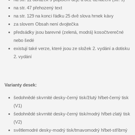
na str. 47 přehozený text
na str. 129 na konci řádku 25 dvě slova hrnek kávy
za slovem Obsah není dvojtečka
předsádky jsou barevné (zelená, modrá) kosočtverečné
nebo šedé
existují také verze, které jsou ze složek 2. vydání a dotisku
2. vydání
Varianty desek:
šedohnědé skvrnité desky-černý tisk/žlutý hřbet-černý tisk
(V1)
šedohnědé skvrnité desky-černý tisk/modrý hřbet-zlatý tisk
(V2)
světlemodré desky-modrý tisk/tmavomodrý hřbet-stříbrný