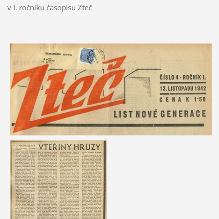
v I. ročníku časopisu Zteč