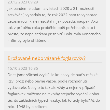
23.12.2023 09:29
Jak pandemie utlumila v letech 2020 a 21 možnosti
setkávání, vypadalo to, že rok 2022 nám to vynahradil.
Letošní ročník ale nezůstal nijak pozadu, naopak. Akcí
tak v průběhu roku proběhlo opět požehnaně, a to i
přesto, že např. setkání příznivců Bohumila Konečného
– Bimby bylo ohlášeno...
Brožované nebo vázané foglarovky?
15.10.2023 16:35
Dnes jsme všichni zvyklí, že kniha vyjde buď v měkké
(tzv. brož) nebo pevné vazbě, podle rozhodnutí
vydavatele. Nebylo to tak ale vždy a nejen v případě
foglarovek můžeme najít knihy stejného vydání v obou
těchto základních typech vazby. Jak to tedy bylo? Až do
roku 1948 bylo celkem...