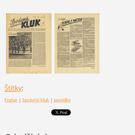
Štítky
:
Foglar
|
Správný kluk
|
povídky