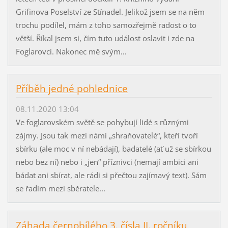
Grifinova Poselství ze Stínadel. Jelikož jsem se na něm
trochu podílel, mám z toho samozřejmě radost o to
větší. Říkal jsem si, čím tuto událost oslavit i zde na
Foglarovci. Nakonec mě svým...
Příběh jedné pohlednice
08.11.2020 13:04
Ve foglarovském světě se pohybují lidé s různými
zájmy. Jsou tak mezi námi „shraňovatelé“, kteří tvoří
sbírku (ale moc v ní nebádají), badatelé (ať už se sbírkou
nebo bez ní) nebo i „jen“ příznivci (nemají ambici ani
bádat ani sbírat, ale rádi si přečtou zajímavý text). Sám
se řadím mezi sběratele...
Záhada černobílého 3. čísla II. ročníku