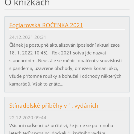
O knížkách
Foglarovská ROČENKA 2021
24.12.2021 20:31
Článek je postupně aktualizován (poslední aktualizace
18. 1. 2022 10:45). Rok 2021 sotva jde nazvat
standardním. Neustále se měnící opatření v souvislosti
s pandemií, uzavřené obchody, omezení konání akcí,
všude přítomné roušky a bohužel i odchody některých
kamarádů. Však to znáte...
Stínadelské příběhy v 1. vydáních
22.12.2020 09:44
Všichni nadšenci už určitě ví, že jsme se po mnoha
letech teď v prosinci dočkali 1. knižního vydání