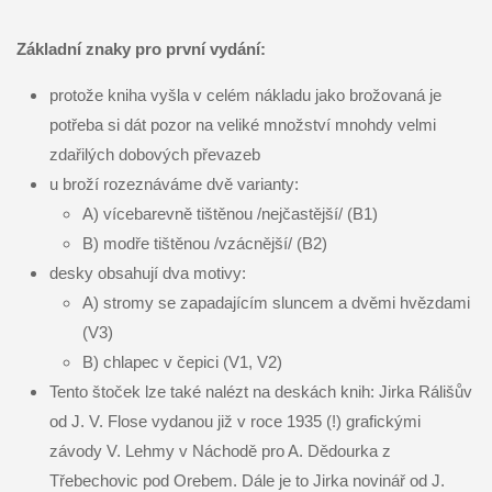
Základní znaky pro první vydání:
protože kniha vyšla v celém nákladu jako brožovaná je
potřeba si dát pozor na veliké množství mnohdy velmi
zdařilých dobových převazeb
u broží rozeznáváme dvě varianty:
A) vícebarevně tištěnou /nejčastější/ (B1)
B) modře tištěnou /vzácnější/ (B2)
desky obsahují dva motivy:
A) stromy se zapadajícím sluncem a dvěmi hvězdami
(V3)
B) chlapec v čepici (V1, V2)
Tento štoček lze také nalézt na deskách knih: Jirka Rálišův
od J. V. Flose vydanou již v roce 1935 (!) grafickými
závody V. Lehmy v Náchodě pro A. Dědourka z
Třebechovic pod Orebem. Dále je to Jirka novinář od J.