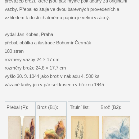
převazeb broží, které jsou pak mylně pokládány za originální
vazby. Přebal existuje ve dvou barevných provedeních a
vzhledem k dosti chatrnému papíru je velmi vzácný.
vydal Jan Kobes, Praha
přebal, obálka a ilustrace Bohumír Čermák
180 stran
rozměry vazby 24 × 17 cm
rozměry brože 24,8 × 17,7 cm
vyšlo 30. 9. 1944 jako brož v nákladu 4. 500 ks
vázané knihy jen v pár set kusech v březnu 1945
Přebal (P):
Brož (B1):
Titulní list:
Brož (B2):