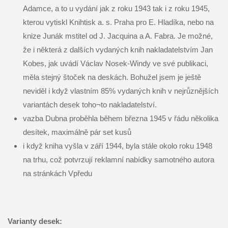
Adamce, a to u vydání jak z roku 1943 tak i z roku 1945,
kterou vytiskl Knihtisk a. s. Praha pro E. Hladíka, nebo na
knize Junák mstitel od J. Jacquina a A. Fabra. Je možné,
že i některá z dalších vydaných knih nakladatelstvím Jan
Kobes, jak uvádí Václav Nosek-Windy ve své publikaci,
měla stejný štoček na deskách. Bohužel jsem je ještě
neviděl i když vlastním 85% vydaných knih v nejrůznějších
variantách desek toho¬to nakladatelství.
vazba Dubna proběhla během března 1945 v řádu několika
desítek, maximálně pár set kusů
i když kniha vyšla v září 1944, byla stále okolo roku 1948
na trhu, což potvrzují reklamní nabídky samotného autora
na stránkách Vpředu
Varianty desek: