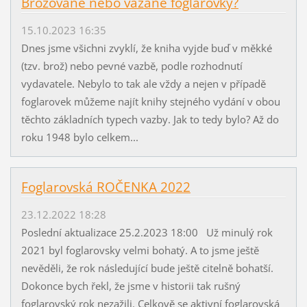
Brožované nebo vázané foglarovky?
15.10.2023 16:35
Dnes jsme všichni zvyklí, že kniha vyjde buď v měkké
(tzv. brož) nebo pevné vazbě, podle rozhodnutí
vydavatele. Nebylo to tak ale vždy a nejen v případě
foglarovek můžeme najít knihy stejného vydání v obou
těchto základních typech vazby. Jak to tedy bylo? Až do
roku 1948 bylo celkem...
Foglarovská ROČENKA 2022
23.12.2022 18:28
Poslední aktualizace 25.2.2023 18:00 Už minulý rok
2021 byl foglarovsky velmi bohatý. A to jsme ještě
nevěděli, že rok následující bude ještě citelně bohatší.
Dokonce bych řekl, že jsme v historii tak rušný
foglarovský rok nezažili. Celkově se aktivní foglarovská