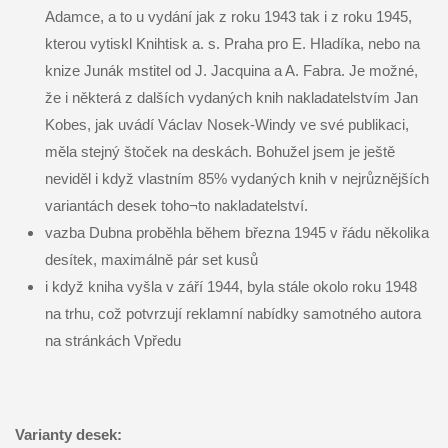
Adamce, a to u vydání jak z roku 1943 tak i z roku 1945,
kterou vytiskl Knihtisk a. s. Praha pro E. Hladíka, nebo na
knize Junák mstitel od J. Jacquina a A. Fabra. Je možné,
že i některá z dalších vydaných knih nakladatelstvím Jan
Kobes, jak uvádí Václav Nosek-Windy ve své publikaci,
měla stejný štoček na deskách. Bohužel jsem je ještě
neviděl i když vlastním 85% vydaných knih v nejrůznějších
variantách desek toho¬to nakladatelství.
vazba Dubna proběhla během března 1945 v řádu několika
desítek, maximálně pár set kusů
i když kniha vyšla v září 1944, byla stále okolo roku 1948
na trhu, což potvrzují reklamní nabídky samotného autora
na stránkách Vpředu
Varianty desek: