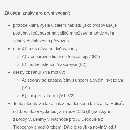
Základní znaky pro první vydání:
protože kniha vyšla v celém nákladu jako brožovaná je
potřeba si dát pozor na veliké množství mnohdy velmi
zdařilých dobových převazeb
u broží rozeznáváme dvě varianty:
A) vícebarevně tištěnou /nejčastější/ (B1)
B) modře tištěnou /vzácnější/ (B2)
desky obsahují dva motivy:
A) stromy se zapadajícím sluncem a dvěmi hvězdami
(V3)
B) chlapec v čepici (V1, V2)
Tento štoček lze také nalézt na deskách knih: Jirka Rálišův
od J. V. Flose vydanou již v roce 1935 (!) grafickými
závody V. Lehmy v Náchodě pro A. Dědourka z
Třebechovic pod Orebem. Dále je to Jirka novinář od J.