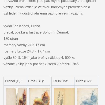
převazeb broží, které jsou pak mylně pokládány za originální
vazby. Přebal existuje ve dvou barevných provedeních a
vzhledem k dosti chatrnému papíru je velmi vzácný.
vydal Jan Kobes, Praha
přebal, obálka a ilustrace Bohumír Čermák
180 stran
rozměry vazby 24 × 17 cm
rozměry brože 24,8 × 17,7 cm
vyšlo 30. 9. 1944 jako brož v nákladu 4. 500 ks
vázané knihy jen v pár set kusech v březnu 1945
Přebal (P):
Brož (B1):
Titulní list:
Brož (B2):