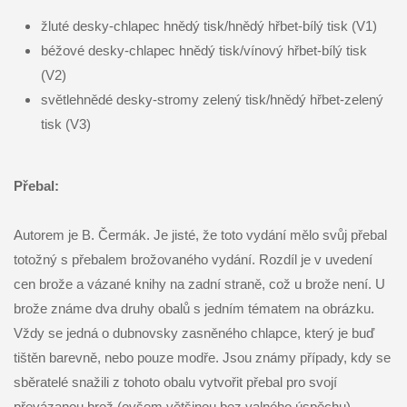
žluté desky-chlapec hnědý tisk/hnědý hřbet-bílý tisk (V1)
béžové desky-chlapec hnědý tisk/vínový hřbet-bílý tisk
(V2)
světlehnědé desky-stromy zelený tisk/hnědý hřbet-zelený
tisk (V3)
Přebal:
Autorem je B. Čermák. Je jisté, že toto vydání mělo svůj přebal
totožný s přebalem brožovaného vydání. Rozdíl je v uvedení
cen brože a vázané knihy na zadní straně, což u brože není. U
brože známe dva druhy obalů s jedním tématem na obrázku.
Vždy se jedná o dubnovsky zasněného chlapce, který je buď
tištěn barevně, nebo pouze modře. Jsou známy případy, kdy se
sběratelé snažili z tohoto obalu vytvořit přebal pro svojí
převázanou brož (ovšem většinou bez valného úspěchu).