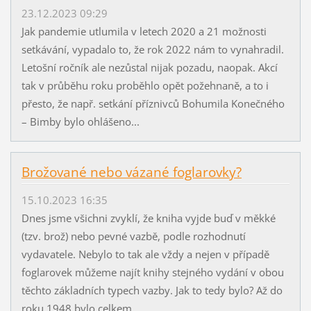
23.12.2023 09:29
Jak pandemie utlumila v letech 2020 a 21 možnosti
setkávání, vypadalo to, že rok 2022 nám to vynahradil.
Letošní ročník ale nezůstal nijak pozadu, naopak. Akcí
tak v průběhu roku proběhlo opět požehnaně, a to i
přesto, že např. setkání příznivců Bohumila Konečného
– Bimby bylo ohlášeno...
Brožované nebo vázané foglarovky?
15.10.2023 16:35
Dnes jsme všichni zvyklí, že kniha vyjde buď v měkké
(tzv. brož) nebo pevné vazbě, podle rozhodnutí
vydavatele. Nebylo to tak ale vždy a nejen v případě
foglarovek můžeme najít knihy stejného vydání v obou
těchto základních typech vazby. Jak to tedy bylo? Až do
roku 1948 bylo celkem...