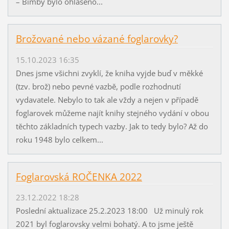
– Bimby bylo ohlášeno...
Brožované nebo vázané foglarovky?
15.10.2023 16:35
Dnes jsme všichni zvyklí, že kniha vyjde buď v měkké
(tzv. brož) nebo pevné vazbě, podle rozhodnutí
vydavatele. Nebylo to tak ale vždy a nejen v případě
foglarovek můžeme najít knihy stejného vydání v obou
těchto základních typech vazby. Jak to tedy bylo? Až do
roku 1948 bylo celkem...
Foglarovská ROČENKA 2022
23.12.2022 18:28
Poslední aktualizace 25.2.2023 18:00 Už minulý rok
2021 byl foglarovsky velmi bohatý. A to jsme ještě