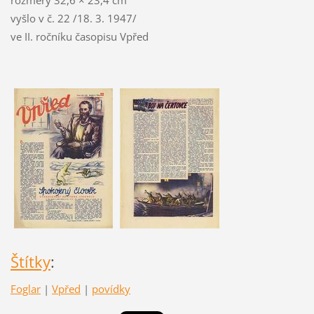
vyšlo v č. 22 /18. 3. 1947/
ve II. ročníku časopisu Vpřed
Štítky
:
Foglar
|
Vpřed
|
povídky