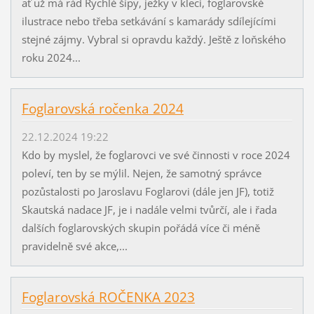
ať už má rád Rychlé šípy, ježky v kleci, foglarovské
ilustrace nebo třeba setkávání s kamarády sdílejícími
stejné zájmy. Vybral si opravdu každý. Ještě z loňského
roku 2024...
Foglarovská ročenka 2024
22.12.2024 19:22
Kdo by myslel, že foglarovci ve své činnosti v roce 2024
poleví, ten by se mýlil. Nejen, že samotný správce
pozůstalosti po Jaroslavu Foglarovi (dále jen JF), totiž
Skautská nadace JF, je i nadále velmi tvůrčí, ale i řada
dalších foglarovských skupin pořádá více či méně
pravidelně své akce,...
Foglarovská ROČENKA 2023