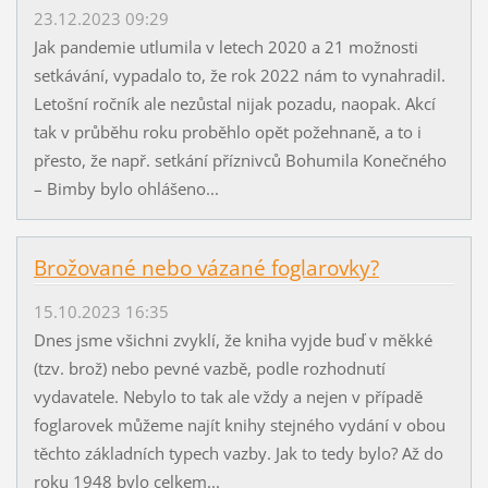
23.12.2023 09:29
Jak pandemie utlumila v letech 2020 a 21 možnosti
setkávání, vypadalo to, že rok 2022 nám to vynahradil.
Letošní ročník ale nezůstal nijak pozadu, naopak. Akcí
tak v průběhu roku proběhlo opět požehnaně, a to i
přesto, že např. setkání příznivců Bohumila Konečného
– Bimby bylo ohlášeno...
Brožované nebo vázané foglarovky?
15.10.2023 16:35
Dnes jsme všichni zvyklí, že kniha vyjde buď v měkké
(tzv. brož) nebo pevné vazbě, podle rozhodnutí
vydavatele. Nebylo to tak ale vždy a nejen v případě
foglarovek můžeme najít knihy stejného vydání v obou
těchto základních typech vazby. Jak to tedy bylo? Až do
roku 1948 bylo celkem...