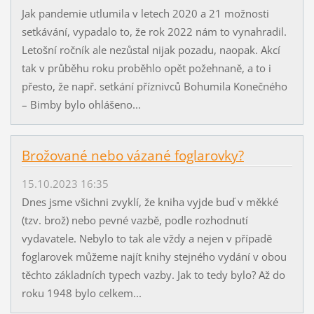
Jak pandemie utlumila v letech 2020 a 21 možnosti
setkávání, vypadalo to, že rok 2022 nám to vynahradil.
Letošní ročník ale nezůstal nijak pozadu, naopak. Akcí
tak v průběhu roku proběhlo opět požehnaně, a to i
přesto, že např. setkání příznivců Bohumila Konečného
– Bimby bylo ohlášeno...
Brožované nebo vázané foglarovky?
15.10.2023 16:35
Dnes jsme všichni zvyklí, že kniha vyjde buď v měkké
(tzv. brož) nebo pevné vazbě, podle rozhodnutí
vydavatele. Nebylo to tak ale vždy a nejen v případě
foglarovek můžeme najít knihy stejného vydání v obou
těchto základních typech vazby. Jak to tedy bylo? Až do
roku 1948 bylo celkem...