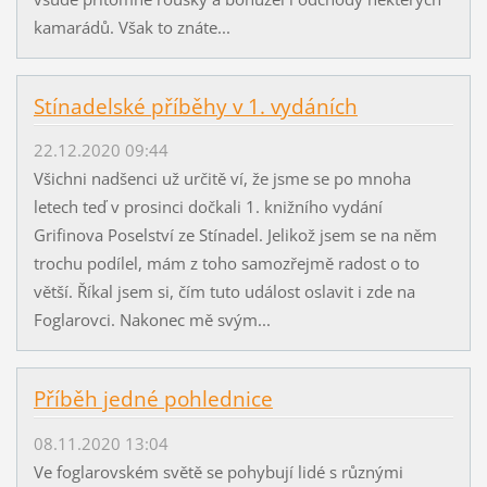
kamarádů. Však to znáte...
Stínadelské příběhy v 1. vydáních
22.12.2020 09:44
Všichni nadšenci už určitě ví, že jsme se po mnoha
letech teď v prosinci dočkali 1. knižního vydání
Grifinova Poselství ze Stínadel. Jelikož jsem se na něm
trochu podílel, mám z toho samozřejmě radost o to
větší. Říkal jsem si, čím tuto událost oslavit i zde na
Foglarovci. Nakonec mě svým...
Příběh jedné pohlednice
08.11.2020 13:04
Ve foglarovském světě se pohybují lidé s různými