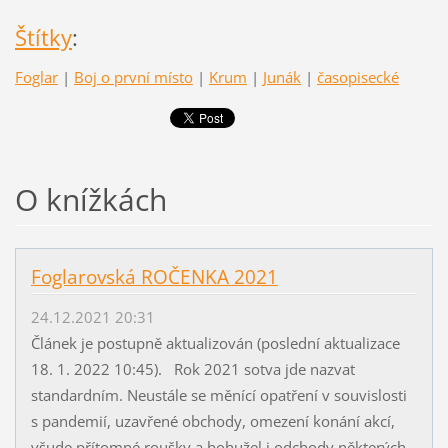
Štítky
:
Foglar
|
Boj o první místo
|
Krum
|
Junák
|
časopisecké
O knížkách
Foglarovská ROČENKA 2021
24.12.2021 20:31
Článek je postupně aktualizován (poslední aktualizace
18. 1. 2022 10:45). Rok 2021 sotva jde nazvat
standardním. Neustále se měnící opatření v souvislosti
s pandemií, uzavřené obchody, omezení konání akcí,
všude přítomné roušky a bohužel i odchody některých