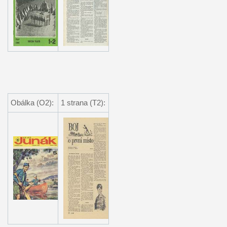
Obálka (O2):
1 strana (T2):