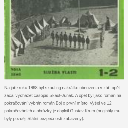
Na jaře roku 1968 byl skauting nakrátko obnoven a v září opět
začal vycházet časopis Skaut-Junák. A opět byl jako román na
pokračování vybrán román Boj o první místo. Vyšel ve 12
pokračováních a obrázky je doplnil Gustav Krum (originály mu
byly později Státní bezpečností zabaveny).