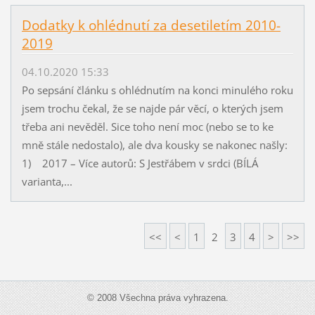
Dodatky k ohlédnutí za desetiletím 2010-
2019
04.10.2020 15:33
Po sepsání článku s ohlédnutím na konci minulého roku
jsem trochu čekal, že se najde pár věcí, o kterých jsem
třeba ani nevěděl. Sice toho není moc (nebo se to ke
mně stále nedostalo), ale dva kousky se nakonec našly:
1) 2017 – Více autorů: S Jestřábem v srdci (BÍLÁ
varianta,...
<<
<
1
2
3
4
>
>>
© 2008 Všechna práva vyhrazena.