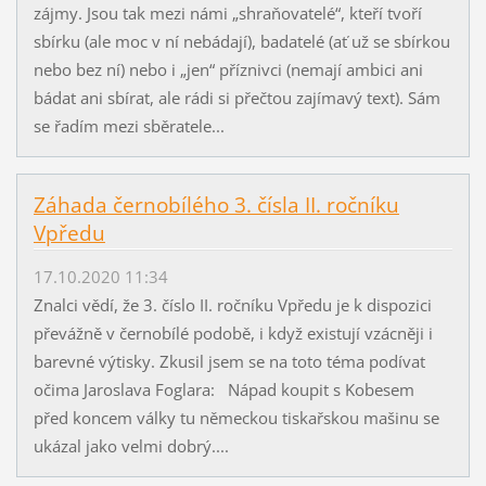
zájmy. Jsou tak mezi námi „shraňovatelé“, kteří tvoří
sbírku (ale moc v ní nebádají), badatelé (ať už se sbírkou
nebo bez ní) nebo i „jen“ příznivci (nemají ambici ani
bádat ani sbírat, ale rádi si přečtou zajímavý text). Sám
se řadím mezi sběratele...
Záhada černobílého 3. čísla II. ročníku
Vpředu
17.10.2020 11:34
Znalci vědí, že 3. číslo II. ročníku Vpředu je k dispozici
převážně v černobílé podobě, i když existují vzácněji i
barevné výtisky. Zkusil jsem se na toto téma podívat
očima Jaroslava Foglara: Nápad koupit s Kobesem
před koncem války tu německou tiskařskou mašinu se
ukázal jako velmi dobrý....