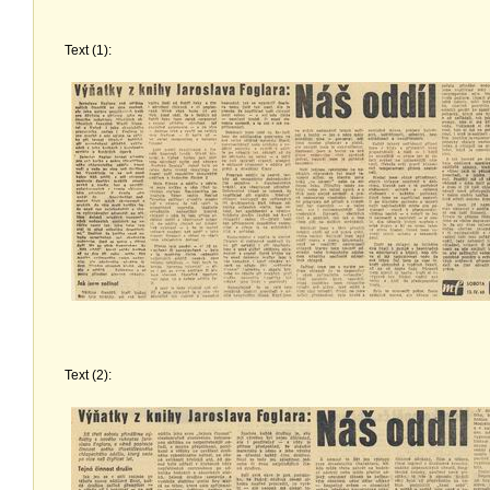
Text (1):
Text (2):