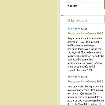
Kontakt
O knížkách
24.12.2025 14:31
Foglarovská ročenka 2025
Foglarovská zlatá dvacátá léta
pokračují. Rok 2025 přinesl
další bohatou nadílku pro
každého foglarovce, ať už má
rád Rychlé šípy, ježky v kleci,
foglarovské ilustrace nebo třeba
setkávání s kamarády
sdílejícími stejné zájmy. Vybral
si opravdu každý. Ještě
z loňského roku 2024...
22.12.2024 19:22
Foglarovská ročenka 2024
Kdo by myslel, že foglarovci ve
své činnosti v roce 2024 poleví,
ten by se mýlil. Nejen, že
samotný správce pozůstalosti
po Jaroslavu Foglarovi (dále jen
JF), totiž Skautská nadace JF,