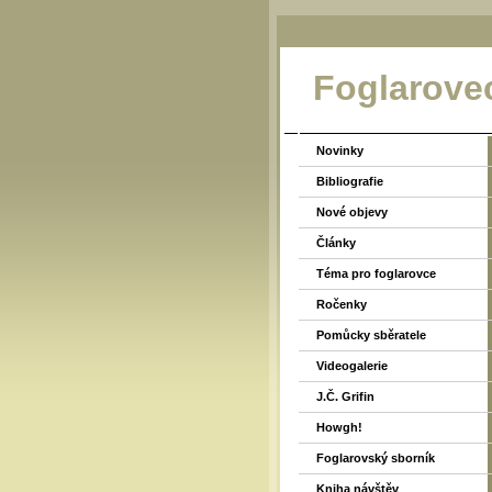
Foglarove
Novinky
Bibliografie
Nové objevy
Články
Téma pro foglarovce
Ročenky
Pomůcky sběratele
Videogalerie
J.Č. Grifin
Howgh!
Foglarovský sborník
Kniha návštěv