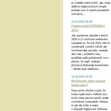
je i nadále velmi tvůrčí, ale i řada
dalších foglarovských skupin
pořádá více či méně pravidelně
své akce,...
23.12.2023 09:29
Foglarovská ROČENKA
2023
Jak pandemie utlumila v letech
2020 a 21 možnosti setkávání,
vypadalo to, že rok 2022 nám to
vynahradil. Letošní ročník ale
nezůstal nijak pozadu, naopak.
Akcí tak v průběhu roku
proběhlo opět požehnaně, a to i
přesto, že např. setkání
příznivců Bohumila Konečného
– Bimby bylo ohlášeno...
15.10.2023 16:35
Brožované nebo vázané
foglarovky?
Dnes jsme všichni zvyklí, že
kniha vyjde buď v měkké (tzv.
brož) nebo pevné vazbě, podle
rozhodnutí vydavatele. Nebylo
to tak ale vždy a nejen
v případě foglarovek můžeme